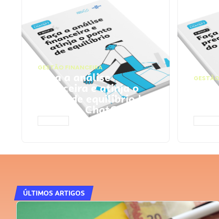
GESTÃO FINANCEIRA
Faça a análise
GESTÃO
financeira e atinja o
Faça
ponto de equilíbrio |
seu 
Prompts ChatGPT
Cha
ACESSAR
ACESS
ÚLTIMOS ARTIGOS