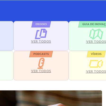
EBOOKS
GUIA DE INOVA
VER TODOS
VER TODO
PODCASTS
VÍDEOS
VER TODOS
VER TODO