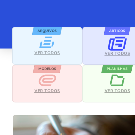
ARQUIVOS
ARTIGOS
VER TODOS
VER TODOS
MODELOS
PLANILHAS
VER TODOS
VER TODOS