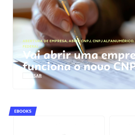
ABERTURA DE EMPRESA
,
ABRIR CNPJ
,
CNPJ ALFANUMÉRICO
FEDERAL
Vai abrir uma empr
funciona o novo CN
ACESSAR
EBOOKS