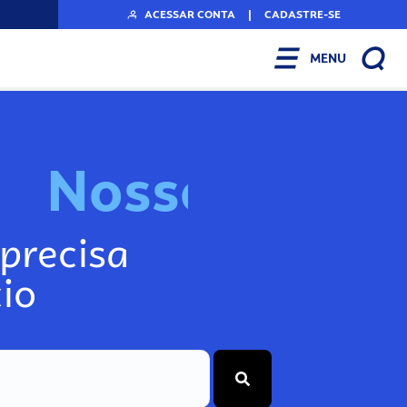
ACESSAR CONTA
|
CADASTRE-SE
MENU
N
o
s
s
o
s
I
n
f
precisa
io