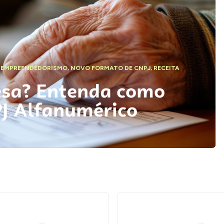
,
EMPREENDEDORISMO
,
NOVO FORMATO DE CNPJ
,
RECEITA
esa? Entenda como
PJ Alfanumérico