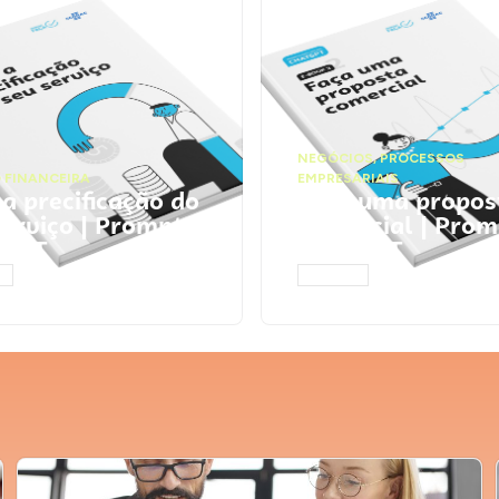
NEGÓCIOS
,
PROCESSOS
 FINANCEIRA
EMPRESARIAIS
 a precificação do
Faça uma propos
serviço | Prompts
comercial | Prom
tGPT
ChatGPT
AR
ACESSAR