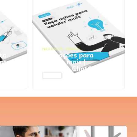
NEGÓCIOS
,
VENDAS
ta
Faça ações para
pts
vender mais |
Prompts ChatGPT
ACESSAR