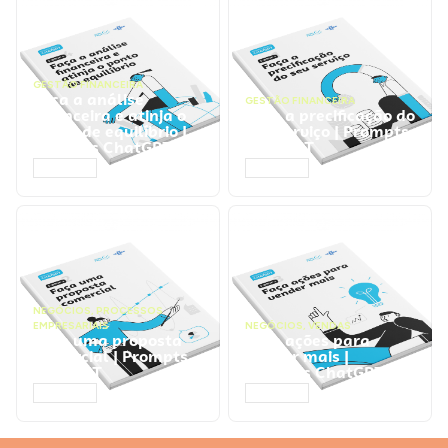
GESTÃO FINANCEIRA
Faça a análise
GESTÃO FINANCEIRA
financeira e atinja o
Faça a precificação do
ponto de equilíbrio |
seu serviço | Prompts
Prompts ChatGPT
ChatGPT
ACESSAR
ACESSAR
NEGÓCIOS
,
PROCESSOS
EMPRESARIAIS
NEGÓCIOS
,
VENDAS
Faça uma proposta
Faça ações para
comercial | Prompts
vender mais |
ChatGPT
Prompts ChatGPT
ACESSAR
ACESSAR