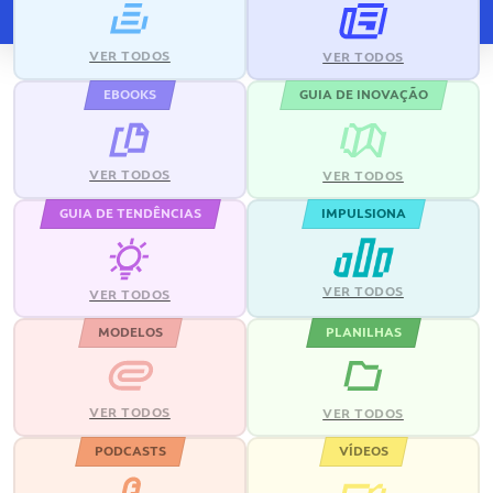
VER TODOS
VER TODOS
EBOOKS
GUIA DE INOVAÇÃO
VER TODOS
VER TODOS
GUIA DE TENDÊNCIAS
IMPULSIONA
VER TODOS
VER TODOS
MODELOS
PLANILHAS
VER TODOS
VER TODOS
PODCASTS
VÍDEOS