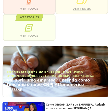
VER TODOS
VER TODOS
WEBSTORIES
VER TODOS
ABERTURA DE EMPRESA
,
ABRIR CNPJ
,
CNPJ ALFANUMÉRICO
,
EMPREENDEDORISMO
,
NOVO FORMATO DE CNPJ
,
RECEITA FEDERAL
Vai abrir uma empresa? Entenda como
funciona o novo CNPJ Alfanumérico
ACESSAR
Como ORGANIZAR sua EMPRESA. Reduzir
erros e crescer com SEGURANÇA.