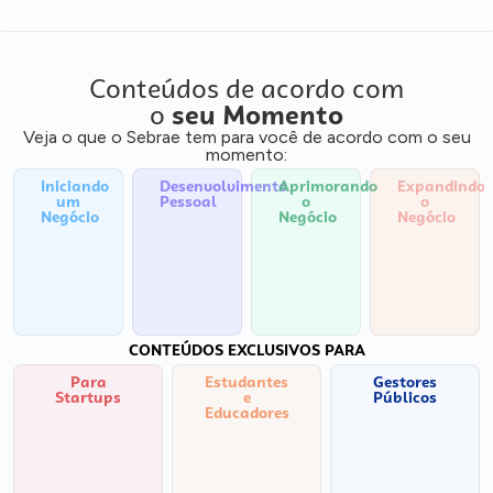
Conteúdos de acordo com
o
seu Momento
Veja o que o Sebrae tem para você de acordo com o seu
momento:
Iniciando
Desenvolvimento
Aprimorando
Expandindo
um
Pessoal
o
o
Negócio
Negócio
Negócio
CONTEÚDOS EXCLUSIVOS PARA
Para
Estudantes
Gestores
Startups
e
Públicos
Educadores