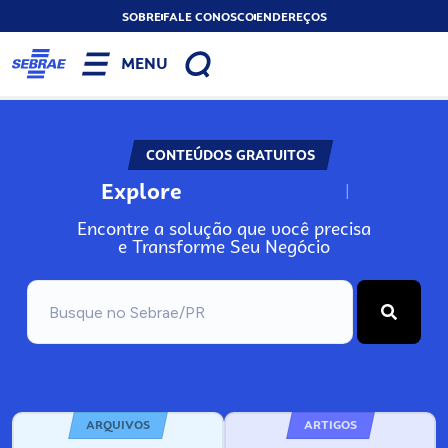
SOBRE
FALE CONOSCO
ENDEREÇOS
MENU
CONTEÚDOS GRATUITOS
Explore
N
o
s
s
o
s
A
Encontre a solução que você precisa
e Transforme Seu Negócio
ARQUIVOS
ARTIGOS