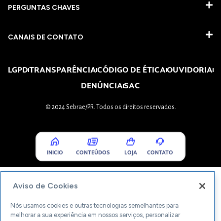
PERGUNTAS CHAVES​
CANAIS DE CONTATO
LGPD
TRANSPARÊNCIA
CÓDIGO DE ÉTICA
OUVIDORIA
DENÚNCIA
SAC
© 2024 Sebrae/PR. Todos os direitos reservados.
INICIO
CONTEÚDOS
LOJA
CONTATO
Aviso de Cookies
Nós usamos cookies e outras tecnologias semelhantes para
melhorar a sua experiência em nossos serviços, personalizar