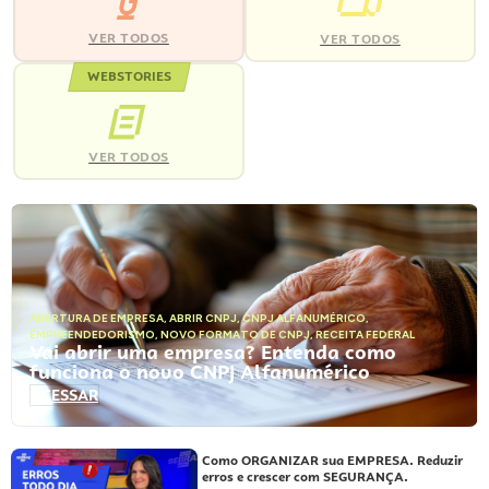
VER TODOS
VER TODOS
WEBSTORIES
VER TODOS
ABERTURA DE EMPRESA
,
ABRIR CNPJ
,
CNPJ ALFANUMÉRICO
,
EMPREENDEDORISMO
,
NOVO FORMATO DE CNPJ
,
RECEITA FEDERAL
Vai abrir uma empresa? Entenda como
funciona o novo CNPJ Alfanumérico
ACESSAR
Como ORGANIZAR sua EMPRESA. Reduzir
erros e crescer com SEGURANÇA.