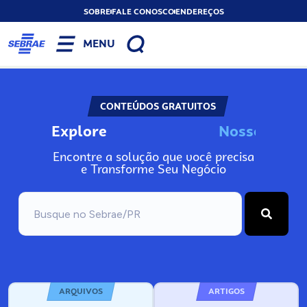
SOBRE
FALE CONOSCO
ENDEREÇOS
MENU
CONTEÚDOS GRATUITOS
Explore
N
o
s
s
o
s
I
n
f
o
Encontre a solução que você precisa
e Transforme Seu Negócio
ARQUIVOS
ARTIGOS