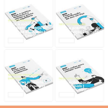
GESTÃO FINANCEIRA
Faça a análise
GESTÃO FINANCEIRA
financeira e atinja o
Faça a precificação do
ponto de equilíbrio |
seu serviço | Prompts
Prompts ChatGPT
ChatGPT
ACESSAR
ACESSAR
NEGÓCIOS
,
PROCESSOS
EMPRESARIAIS
NEGÓCIOS
,
VENDAS
Faça uma proposta
Faça ações para
comercial | Prompts
vender mais |
ChatGPT
Prompts ChatGPT
ACESSAR
ACESSAR