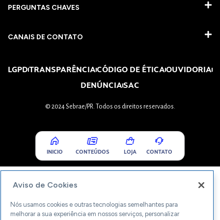
PERGUNTAS CHAVES​
CANAIS DE CONTATO
LGPD
TRANSPARÊNCIA
CÓDIGO DE ÉTICA
OUVIDORIA
DENÚNCIA
SAC
© 2024 Sebrae/PR. Todos os direitos reservados.
INICIO
CONTEÚDOS
LOJA
CONTATO
Aviso de Cookies
Nós usamos cookies e outras tecnologias semelhantes para
melhorar a sua experiência em nossos serviços, personalizar