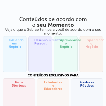
Conteúdos de acordo com
o
seu Momento
Veja o que o Sebrae tem para você de acordo com o seu
momento:
Iniciando
Desenvolvimento
Aprimorando
Expandindo
um
Pessoal
o
o
Negócio
Negócio
Negócio
CONTEÚDOS EXCLUSIVOS PARA
Para
Estudantes
Gestores
Startups
e
Públicos
Educadores