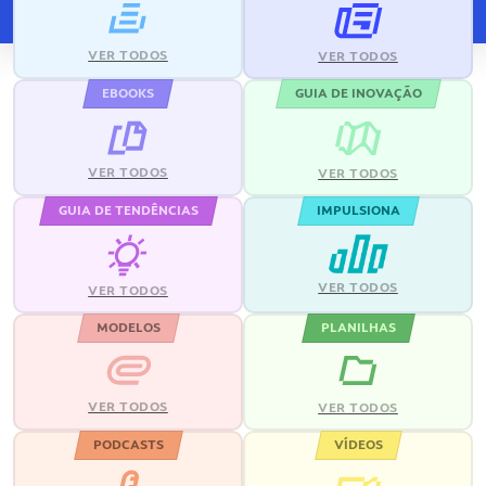
VER TODOS
VER TODOS
EBOOKS
GUIA DE INOVAÇÃO
VER TODOS
VER TODOS
GUIA DE TENDÊNCIAS
IMPULSIONA
VER TODOS
VER TODOS
MODELOS
PLANILHAS
VER TODOS
VER TODOS
PODCASTS
VÍDEOS