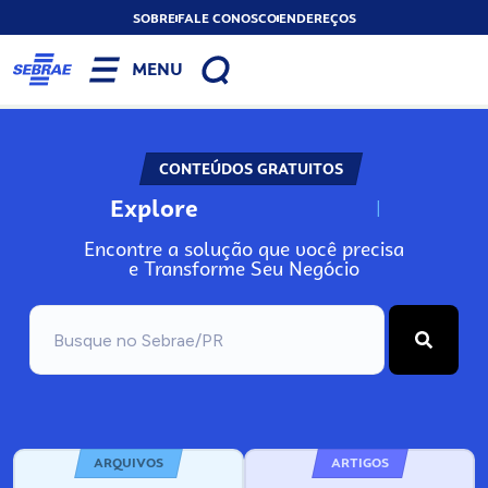
SOBRE
FALE CONOSCO
ENDEREÇOS
MENU
CONTEÚDOS GRATUITOS
Explore
N
o
s
s
o
s
A
Encontre a solução que você precisa
e Transforme Seu Negócio
ARQUIVOS
ARTIGOS