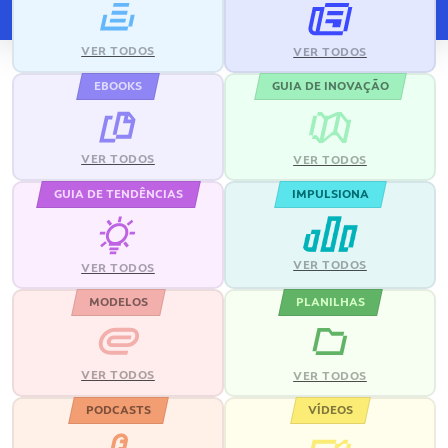
VER TODOS
VER TODOS
EBOOKS
GUIA DE INOVAÇÃO
VER TODOS
VER TODOS
GUIA DE TENDÊNCIAS
IMPULSIONA
VER TODOS
VER TODOS
MODELOS
PLANILHAS
VER TODOS
VER TODOS
PODCASTS
VÍDEOS