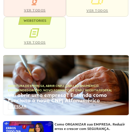
VER TODOS
VER TODOS
WEBSTORIES
VER TODOS
ABERTURA DE EMPRESA
,
ABRIR CNPJ
,
CNPJ ALFANUMÉRICO
,
EMPREENDEDORISMO
,
NOVO FORMATO DE CNPJ
,
RECEITA FEDERAL
Vai abrir uma empresa? Entenda como
funciona o novo CNPJ Alfanumérico
ACESSAR
Como ORGANIZAR sua EMPRESA. Reduzir
erros e crescer com SEGURANÇA.