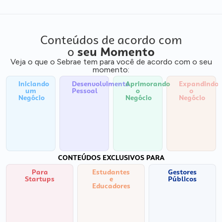
Conteúdos de acordo com
o
seu Momento
Veja o que o Sebrae tem para você de acordo com o seu
momento:
Iniciando
Desenvolvimento
Aprimorando
Expandindo
um
Pessoal
o
o
Negócio
Negócio
Negócio
CONTEÚDOS EXCLUSIVOS PARA
Para
Estudantes
Gestores
Startups
e
Públicos
Educadores