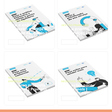
GESTÃO FINANCEIRA
Faça a análise
GESTÃO FINANCEIRA
financeira e atinja o
Faça a precificação do
ponto de equilíbrio |
seu serviço | Prompts
Prompts ChatGPT
ChatGPT
ACESSAR
ACESSAR
NEGÓCIOS
,
PROCESSOS
EMPRESARIAIS
NEGÓCIOS
,
VENDAS
Faça uma proposta
Faça ações para
comercial | Prompts
vender mais |
ChatGPT
Prompts ChatGPT
ACESSAR
ACESSAR