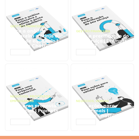
GESTÃO FINANCEIRA
Faça a análise
GESTÃO FINANCEIRA
financeira e atinja o
Faça a precificação do
ponto de equilíbrio |
seu serviço | Prompts
Prompts ChatGPT
ChatGPT
ACESSAR
ACESSAR
NEGÓCIOS
,
PROCESSOS
EMPRESARIAIS
NEGÓCIOS
,
VENDAS
Faça uma proposta
Faça ações para
comercial | Prompts
vender mais |
ChatGPT
Prompts ChatGPT
ACESSAR
ACESSAR