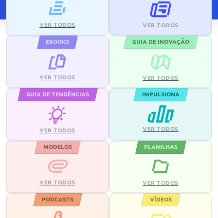
VER TODOS
VER TODOS
EBOOKS
GUIA DE INOVAÇÃO
VER TODOS
VER TODOS
GUIA DE TENDÊNCIAS
IMPULSIONA
VER TODOS
VER TODOS
MODELOS
PLANILHAS
VER TODOS
VER TODOS
PODCASTS
VÍDEOS