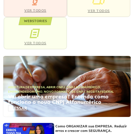
VER TODOS
VER TODOS
WEBSTORIES
VER TODOS
ABERTURA DE EMPRESA
,
ABRIR CNPJ
,
CNPJ ALFANUMÉRICO
,
EMPREENDEDORISMO
,
NOVO FORMATO DE CNPJ
,
RECEITA FEDERAL
Vai abrir uma empresa? Entenda como
funciona o novo CNPJ Alfanumérico
ACESSAR
Como ORGANIZAR sua EMPRESA. Reduzir
erros e crescer com SEGURANÇA.