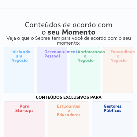
Conteúdos de acordo com
o
seu Momento
Veja o que o Sebrae tem para você de acordo com o seu
momento:
Iniciando
Desenvolvimento
Aprimorando
Expandindo
um
Pessoal
o
o
Negócio
Negócio
Negócio
CONTEÚDOS EXCLUSIVOS PARA
Para
Estudantes
Gestores
Startups
e
Públicos
Educadores