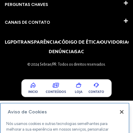
PERGUNTAS CHAVES​
CANAIS DE CONTATO
LGPD
TRANSPARÊNCIA
CÓDIGO DE ÉTICA
OUVIDORIA
DENÚNCIA
SAC
© 2024 Sebrae/PR. Todos os direitos reservados.
INICIO
CONTEÚDOS
LOJA
CONTATO
Aviso de Cookies
Nós usamos cookies e outras tecnologias semelhantes para
melhorar a sua experiência em nossos serviços, personalizar