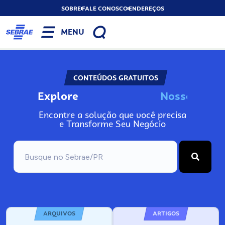
SOBRE
FALE CONOSCO
ENDEREÇOS
MENU
CONTEÚDOS GRATUITOS
Explore
N
o
s
A
s
o
s
n
I
Encontre a solução que você precisa
e Transforme Seu Negócio
ARQUIVOS
ARTIGOS