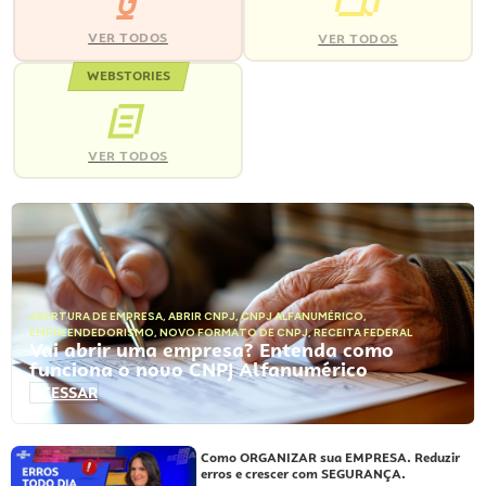
VER TODOS
VER TODOS
WEBSTORIES
VER TODOS
ABERTURA DE EMPRESA
,
ABRIR CNPJ
,
CNPJ ALFANUMÉRICO
,
EMPREENDEDORISMO
,
NOVO FORMATO DE CNPJ
,
RECEITA FEDERAL
Vai abrir uma empresa? Entenda como
funciona o novo CNPJ Alfanumérico
ACESSAR
Como ORGANIZAR sua EMPRESA. Reduzir
erros e crescer com SEGURANÇA.