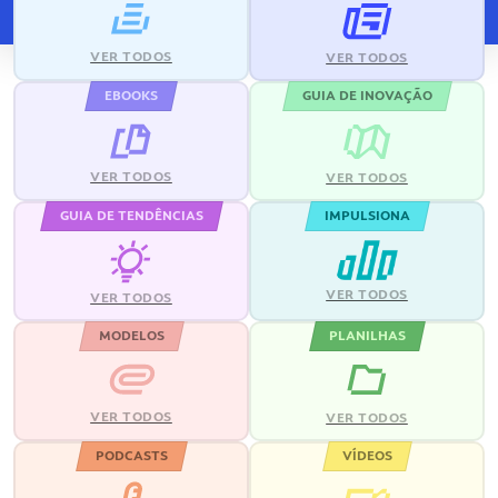
VER TODOS
VER TODOS
EBOOKS
GUIA DE INOVAÇÃO
VER TODOS
VER TODOS
GUIA DE TENDÊNCIAS
IMPULSIONA
VER TODOS
VER TODOS
MODELOS
PLANILHAS
VER TODOS
VER TODOS
PODCASTS
VÍDEOS