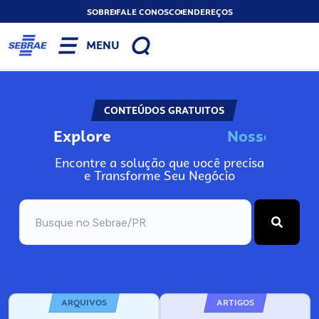
SOBRE
FALE CONOSCO
ENDEREÇOS
MENU
CONTEÚDOS GRATUITOS
Explore
N
o
s
s
o
s
A
Encontre a solução que você precisa
e Transforme Seu Negócio
ARQUIVOS
ARTIGOS