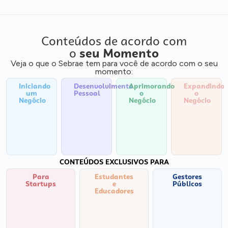
Conteúdos de acordo com
o
seu Momento
Veja o que o Sebrae tem para você de acordo com o seu
momento:
Iniciando
Desenvolvimento
Aprimorando
Expandindo
um
Pessoal
o
o
Negócio
Negócio
Negócio
CONTEÚDOS EXCLUSIVOS PARA
Para
Estudantes
Gestores
Startups
e
Públicos
Educadores