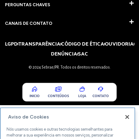
PERGUNTAS CHAVES​
CANAIS DE CONTATO
LGPD
TRANSPARÊNCIA
CÓDIGO DE ÉTICA
OUVIDORIA
DENÚNCIA
SAC
© 2024 Sebrae/PR. Todos os direitos reservados.
INICIO
CONTEÚDOS
LOJA
CONTATO
Aviso de Cookies
Nós usamos cookies e outras tecnologias semelhantes para
melhorar a sua experiência em nossos serviços, personalizar