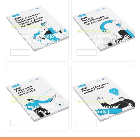
GESTÃO FINANCEIRA
Faça a análise
GESTÃO FINANCEIRA
financeira e atinja o
Faça a precificação do
ponto de equilíbrio |
seu serviço | Prompts
Prompts ChatGPT
ChatGPT
ACESSAR
ACESSAR
NEGÓCIOS
,
PROCESSOS
EMPRESARIAIS
NEGÓCIOS
,
VENDAS
Faça uma proposta
Faça ações para
comercial | Prompts
vender mais |
ChatGPT
Prompts ChatGPT
ACESSAR
ACESSAR