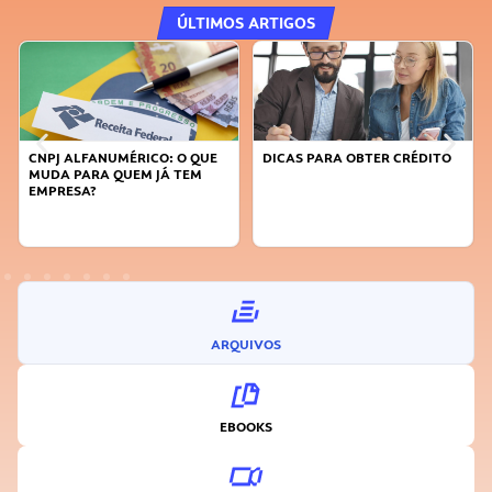
ÚLTIMOS ARTIGOS
RICO: O QUE
DICAS PARA OBTER CRÉDITO
FAÇA A DIFERENÇA:
EM JÁ TEM
SUSTENTÁVEL, SEJ
INOVADOR
ARQUIVOS
EBOOKS