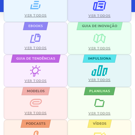
VER TODOS
VER TODOS
EBOOKS
GUIA DE INOVAÇÃO
VER TODOS
VER TODOS
GUIA DE TENDÊNCIAS
IMPULSIONA
VER TODOS
VER TODOS
MODELOS
PLANILHAS
VER TODOS
VER TODOS
PODCASTS
VÍDEOS