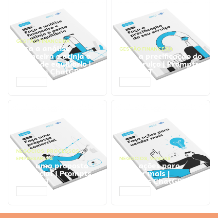
GESTÃO FINANCEIRA
Faça a análise
GESTÃO FINANCEIRA
financeira e atinja o
Faça a precificação do
ponto de equilíbrio |
seu serviço | Prompts
Prompts ChatGPT
ChatGPT
ACESSAR
ACESSAR
NEGÓCIOS
,
PROCESSOS
EMPRESARIAIS
NEGÓCIOS
,
VENDAS
Faça uma proposta
Faça ações para
comercial | Prompts
vender mais |
ChatGPT
Prompts ChatGPT
ACESSAR
ACESSAR