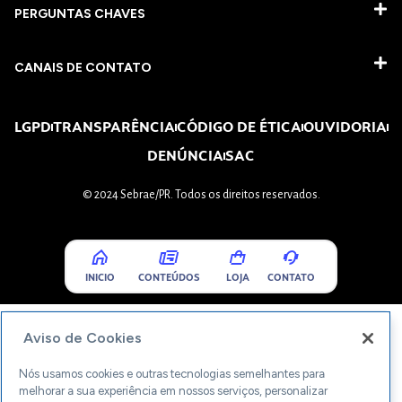
PERGUNTAS CHAVES​
CANAIS DE CONTATO
LGPD
TRANSPARÊNCIA
CÓDIGO DE ÉTICA
OUVIDORIA
DENÚNCIA
SAC
© 2024 Sebrae/PR. Todos os direitos reservados.
INICIO
CONTEÚDOS
LOJA
CONTATO
Aviso de Cookies
Nós usamos cookies e outras tecnologias semelhantes para
melhorar a sua experiência em nossos serviços, personalizar