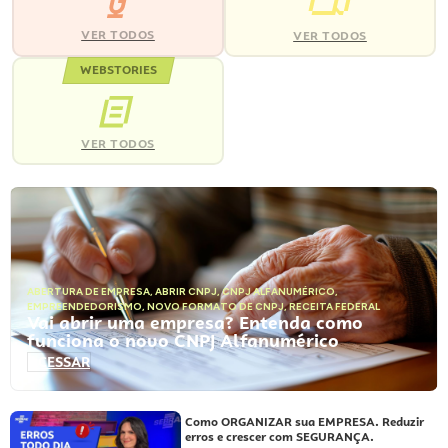
VER TODOS
VER TODOS
WEBSTORIES
VER TODOS
ABERTURA DE EMPRESA
,
ABRIR CNPJ
,
CNPJ ALFANUMÉRICO
,
EMPREENDEDORISMO
,
NOVO FORMATO DE CNPJ
,
RECEITA FEDERAL
Vai abrir uma empresa? Entenda como
funciona o novo CNPJ Alfanumérico
ACESSAR
Como ORGANIZAR sua EMPRESA. Reduzir
erros e crescer com SEGURANÇA.