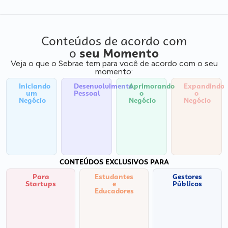
Conteúdos de acordo com
o
seu Momento
Veja o que o Sebrae tem para você de acordo com o seu
momento:
Iniciando
Desenvolvimento
Aprimorando
Expandindo
um
Pessoal
o
o
Negócio
Negócio
Negócio
CONTEÚDOS EXCLUSIVOS PARA
Para
Estudantes
Gestores
Startups
e
Públicos
Educadores