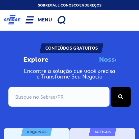
SOBRE
FALE CONOSCO
ENDEREÇOS
MENU
CONTEÚDOS GRATUITOS
Explore
N
o
s
s
o
s
I
n
f
o
Encontre a solução que você precisa
e Transforme Seu Negócio
ARQUIVOS
ARTIGOS