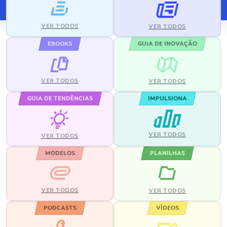
VER TODOS
VER TODOS
EBOOKS
GUIA DE INOVAÇÃO
VER TODOS
VER TODOS
GUIA DE TENDÊNCIAS
IMPULSIONA
VER TODOS
VER TODOS
MODELOS
PLANILHAS
VER TODOS
VER TODOS
PODCASTS
VÍDEOS