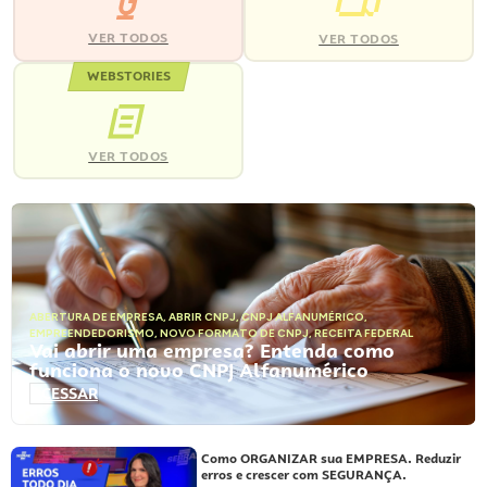
VER TODOS
VER TODOS
WEBSTORIES
VER TODOS
ABERTURA DE EMPRESA
,
ABRIR CNPJ
,
CNPJ ALFANUMÉRICO
,
EMPREENDEDORISMO
,
NOVO FORMATO DE CNPJ
,
RECEITA FEDERAL
Vai abrir uma empresa? Entenda como
funciona o novo CNPJ Alfanumérico
ACESSAR
Como ORGANIZAR sua EMPRESA. Reduzir
erros e crescer com SEGURANÇA.