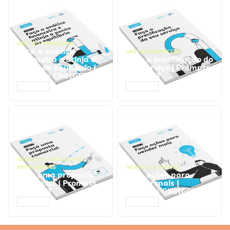
GESTÃO FINANCEIRA
Faça a análise
GESTÃO FINANCEIRA
financeira e atinja o
Faça a precificação do
ponto de equilíbrio |
seu serviço | Prompts
Prompts ChatGPT
ChatGPT
ACESSAR
ACESSAR
NEGÓCIOS
,
PROCESSOS
EMPRESARIAIS
NEGÓCIOS
,
VENDAS
Faça uma proposta
Faça ações para
comercial | Prompts
vender mais |
ChatGPT
Prompts ChatGPT
ACESSAR
ACESSAR