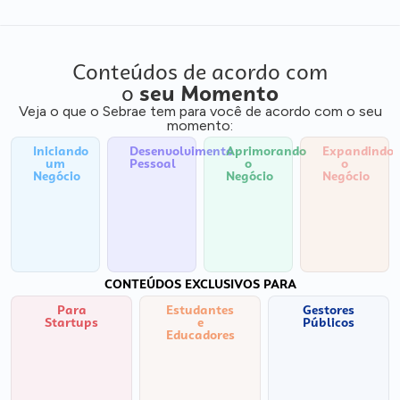
Conteúdos de acordo com
o
seu Momento
Veja o que o Sebrae tem para você de acordo com o seu
momento:
Iniciando
Desenvolvimento
Aprimorando
Expandindo
um
Pessoal
o
o
Negócio
Negócio
Negócio
CONTEÚDOS EXCLUSIVOS PARA
Para
Estudantes
Gestores
Startups
e
Públicos
Educadores