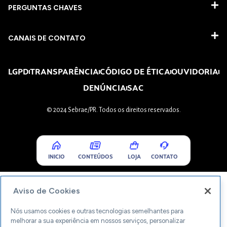
PERGUNTAS CHAVES​
CANAIS DE CONTATO
LGPD
TRANSPARÊNCIA
CÓDIGO DE ÉTICA
OUVIDORIA
DENÚNCIA
SAC
© 2024 Sebrae/PR. Todos os direitos reservados.
INICIO
CONTEÚDOS
LOJA
CONTATO
Aviso de Cookies
Nós usamos cookies e outras tecnologias semelhantes para
melhorar a sua experiência em nossos serviços, personalizar