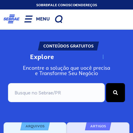
SOBRE
FALE CONOSCO
ENDEREÇOS
MENU
CONTEÚDOS GRATUITOS
Explore
N
o
s
s
o
s
A
Encontre a solução que você precisa
e Transforme Seu Negócio
ARQUIVOS
ARTIGOS