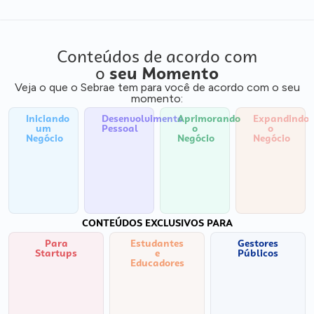
Conteúdos de acordo com
o
seu Momento
Veja o que o Sebrae tem para você de acordo com o seu
momento:
Iniciando
Desenvolvimento
Aprimorando
Expandindo
um
Pessoal
o
o
Negócio
Negócio
Negócio
CONTEÚDOS EXCLUSIVOS PARA
Para
Estudantes
Gestores
Startups
e
Públicos
Educadores