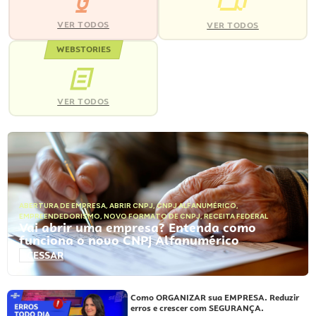
VER TODOS
VER TODOS
WEBSTORIES
VER TODOS
ABERTURA DE EMPRESA
,
ABRIR CNPJ
,
CNPJ ALFANUMÉRICO
,
EMPREENDEDORISMO
,
NOVO FORMATO DE CNPJ
,
RECEITA FEDERAL
Vai abrir uma empresa? Entenda como
funciona o novo CNPJ Alfanumérico
ACESSAR
Como ORGANIZAR sua EMPRESA. Reduzir
erros e crescer com SEGURANÇA.