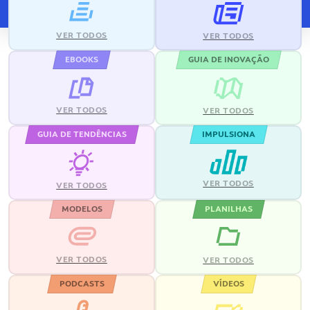
VER TODOS
VER TODOS
EBOOKS
GUIA DE INOVAÇÃO
VER TODOS
VER TODOS
GUIA DE TENDÊNCIAS
IMPULSIONA
VER TODOS
VER TODOS
MODELOS
PLANILHAS
VER TODOS
VER TODOS
PODCASTS
VÍDEOS