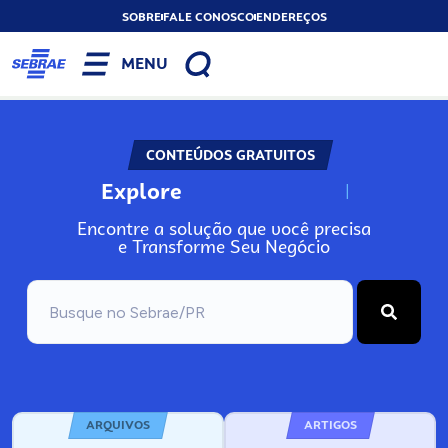
SOBRE
FALE CONOSCO
ENDEREÇOS
MENU
CONTEÚDOS GRATUITOS
Explore
N
o
s
s
o
s
A
Encontre a solução que você precisa
e Transforme Seu Negócio
ARQUIVOS
ARTIGOS