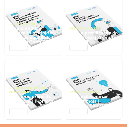
GESTÃO FINANCEIRA
Faça a análise
GESTÃO FINANCEIRA
financeira e atinja o
Faça a precificação do
ponto de equilíbrio |
seu serviço | Prompts
Prompts ChatGPT
ChatGPT
ACESSAR
ACESSAR
NEGÓCIOS
,
PROCESSOS
EMPRESARIAIS
NEGÓCIOS
,
VENDAS
Faça uma proposta
Faça ações para
comercial | Prompts
vender mais |
ChatGPT
Prompts ChatGPT
ACESSAR
ACESSAR