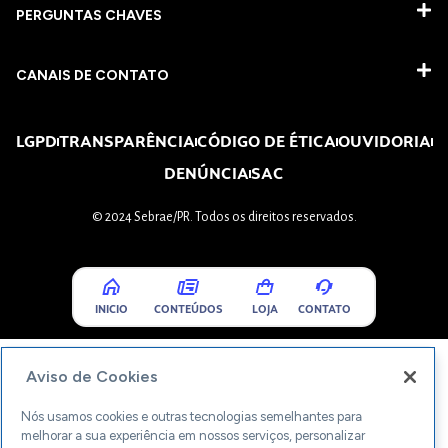
PERGUNTAS CHAVES​
CANAIS DE CONTATO
LGPD
TRANSPARÊNCIA
CÓDIGO DE ÉTICA
OUVIDORIA
DENÚNCIA
SAC
© 2024 Sebrae/PR. Todos os direitos reservados.
INICIO
CONTEÚDOS
LOJA
CONTATO
Aviso de Cookies
Nós usamos cookies e outras tecnologias semelhantes para
melhorar a sua experiência em nossos serviços, personalizar