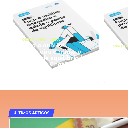
GESTÃO FINANCEIRA
Faça a análise
GESTÃO
financeira e atinja o
Faça
ponto de equilíbrio |
seu 
Prompts ChatGPT
Cha
ACESSAR
ACESS
ÚLTIMOS ARTIGOS