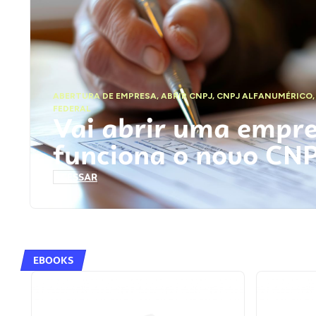
ABERTURA DE EMPRESA
,
ABRIR CNPJ
,
CNPJ ALFANUMÉRICO
FEDERAL
Vai abrir uma empr
funciona o novo CN
ACESSAR
EBOOKS