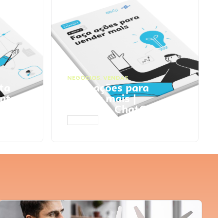
NEGÓCIOS
,
VENDAS
ta
Faça ações para
pts
vender mais |
Prompts ChatGPT
ACESSAR