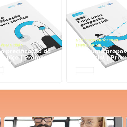
NEGÓCIOS
,
PROCESSOS
 FINANCEIRA
EMPRESARIAIS
 a precificação do
Faça uma propos
serviço | Prompts
comercial | Prom
tGPT
ChatGPT
AR
ACESSAR