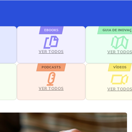
EBOOKS
GUIA DE INOVA
VER TODOS
VER TODO
PODCASTS
VÍDEOS
VER TODOS
VER TODO