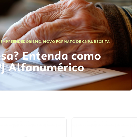
,
EMPREENDEDORISMO
,
NOVO FORMATO DE CNPJ
,
RECEITA
esa? Entenda como
PJ Alfanumérico