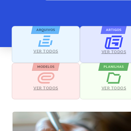
ARQUIVOS
ARTIGOS
VER TODOS
VER TODOS
MODELOS
PLANILHAS
VER TODOS
VER TODOS