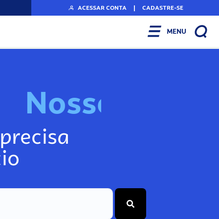
ACESSAR CONTA
|
CADASTRE-SE
MENU
N
o
s
s
o
s
I
n
f
o
g
precisa
io