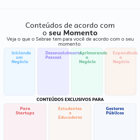
Conteúdos de acordo com
o
seu Momento
Veja o que o Sebrae tem para você de acordo com o seu
momento:
Iniciando
Desenvolvimento
Aprimorando
Expandindo
um
Pessoal
o
o
Negócio
Negócio
Negócio
CONTEÚDOS EXCLUSIVOS PARA
Para
Estudantes
Gestores
Startups
e
Públicos
Educadores