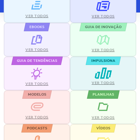
VER TODOS
VER TODOS
EBOOKS
GUIA DE INOVAÇÃO
VER TODOS
VER TODOS
GUIA DE TENDÊNCIAS
IMPULSIONA
VER TODOS
VER TODOS
MODELOS
PLANILHAS
VER TODOS
VER TODOS
PODCASTS
VÍDEOS