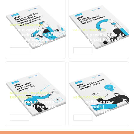
GESTÃO FINANCEIRA
Faça a análise
GESTÃO FINANCEIRA
financeira e atinja o
Faça a precificação do
ponto de equilíbrio |
seu serviço | Prompts
Prompts ChatGPT
ChatGPT
ACESSAR
ACESSAR
NEGÓCIOS
,
PROCESSOS
EMPRESARIAIS
NEGÓCIOS
,
VENDAS
Faça uma proposta
Faça ações para
comercial | Prompts
vender mais |
ChatGPT
Prompts ChatGPT
ACESSAR
ACESSAR