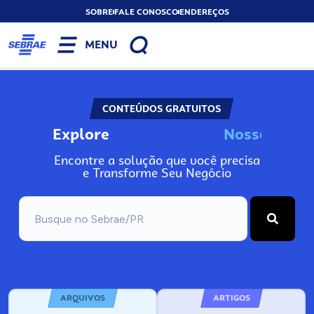
SOBRE
FALE CONOSCO
ENDEREÇOS
MENU
CONTEÚDOS GRATUITOS
Explore
s
o
s
I
n
N
o
s
s
N
o
Encontre a solução que você precisa
e Transforme Seu Negócio
ARQUIVOS
ARTIGOS