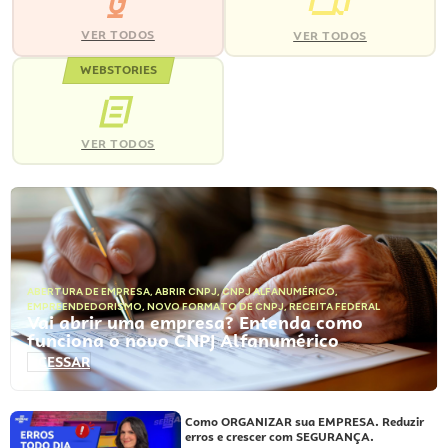
VER TODOS
VER TODOS
WEBSTORIES
VER TODOS
ABERTURA DE EMPRESA
,
ABRIR CNPJ
,
CNPJ ALFANUMÉRICO
,
EMPREENDEDORISMO
,
NOVO FORMATO DE CNPJ
,
RECEITA FEDERAL
Vai abrir uma empresa? Entenda como
funciona o novo CNPJ Alfanumérico
ACESSAR
Como ORGANIZAR sua EMPRESA. Reduzir
erros e crescer com SEGURANÇA.