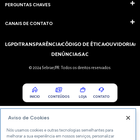
PERGUNTAS CHAVES​
CANAIS DE CONTATO
LGPD
TRANSPARÊNCIA
CÓDIGO DE ÉTICA
OUVIDORIA
DENÚNCIA
SAC
© 2024 Sebrae/PR. Todos os direitos reservados.
INICIO
CONTEÚDOS
LOJA
CONTATO
Aviso de Cookies
Nós usamos cookies e outras tecnologias semelhantes para
melhorar a sua experiência em nossos serviços, personalizar