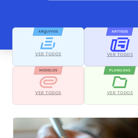
ARQUIVOS
ARTIGOS
VER TODOS
VER TODOS
MODELOS
PLANILHAS
VER TODOS
VER TODOS