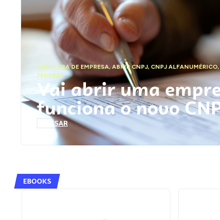
ABERTURA DE EMPRESA
,
ABRIR CNPJ
,
CNPJ ALFANUMÉRICO
FEDERAL
Vai abrir uma empr
funciona o novo CN
ACESSAR
EBOOKS