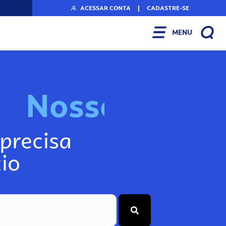
ACESSAR CONTA
|
CADASTRE-SE
MENU
N
o
s
s
o
s
I
n
f
o
g
precisa
io