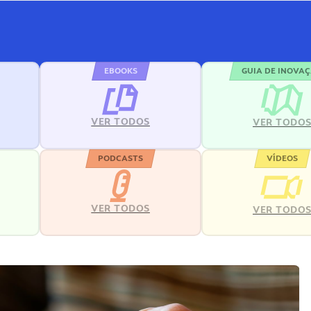
EBOOKS
GUIA DE INOVA
VER TODOS
VER TODO
PODCASTS
VÍDEOS
VER TODOS
VER TODO