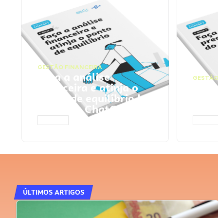
GESTÃO FINANCEIRA
Faça a análise
GESTÃO
financeira e atinja o
Faça
ponto de equilíbrio |
seu 
Prompts ChatGPT
Cha
ACESSAR
ACESS
ÚLTIMOS ARTIGOS