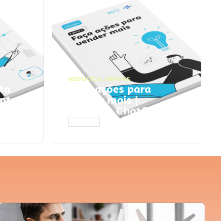
NEGÓCIOS
,
VENDAS
ta
Faça ações para
pts
vender mais |
Prompts ChatGPT
ACESSAR