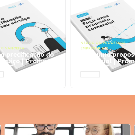
NEGÓCIOS
,
PROCESSOS
 FINANCEIRA
EMPRESARIAIS
 a precificação do
Faça uma propos
serviço | Prompts
comercial | Prom
tGPT
ChatGPT
AR
ACESSAR