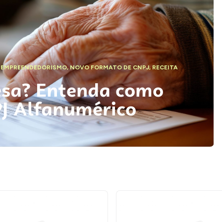
,
EMPREENDEDORISMO
,
NOVO FORMATO DE CNPJ
,
RECEITA
esa? Entenda como
PJ Alfanumérico