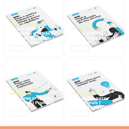
GESTÃO FINANCEIRA
Faça a análise
GESTÃO FINANCEIRA
financeira e atinja o
Faça a precificação do
ponto de equilíbrio |
seu serviço | Prompts
Prompts ChatGPT
ChatGPT
ACESSAR
ACESSAR
NEGÓCIOS
,
PROCESSOS
EMPRESARIAIS
NEGÓCIOS
,
VENDAS
Faça uma proposta
Faça ações para
comercial | Prompts
vender mais |
ChatGPT
Prompts ChatGPT
ACESSAR
ACESSAR