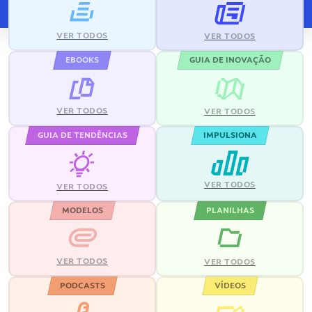
VER TODOS
VER TODOS
EBOOKS
GUIA DE INOVAÇÃO
VER TODOS
VER TODOS
GUIA DE TENDÊNCIAS
IMPULSIONA
VER TODOS
VER TODOS
MODELOS
PLANILHAS
VER TODOS
VER TODOS
PODCASTS
VÍDEOS