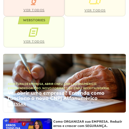
VER TODOS
VER TODOS
WEBSTORIES
VER TODOS
ABERTURA DE EMPRESA
,
ABRIR CNPJ
,
CNPJ ALFANUMÉRICO
,
EMPREENDEDORISMO
,
NOVO FORMATO DE CNPJ
,
RECEITA FEDERAL
Vai abrir uma empresa? Entenda como
funciona o novo CNPJ Alfanumérico
ACESSAR
Como ORGANIZAR sua EMPRESA. Reduzir
erros e crescer com SEGURANÇA.