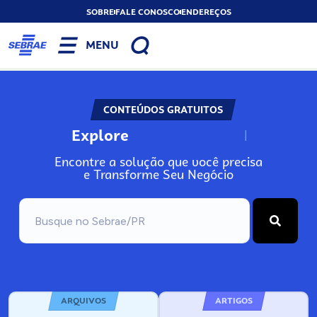
SOBRE
FALE CONOSCO
ENDEREÇOS
MENU
CONTEÚDOS GRATUITOS
Explore
N
o
s
s
o
s
A
Encontre a solução que você precisa
e Transforme Seu Negócio
ARQUIVOS
ARTIGOS