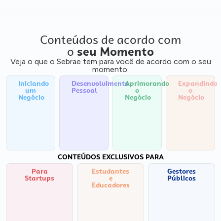
Conteúdos de acordo com
o
seu Momento
Veja o que o Sebrae tem para você de acordo com o seu
momento:
Iniciando
Desenvolvimento
Aprimorando
Expandindo
um
Pessoal
o
o
Negócio
Negócio
Negócio
CONTEÚDOS EXCLUSIVOS PARA
Para
Estudantes
Gestores
Startups
e
Públicos
Educadores