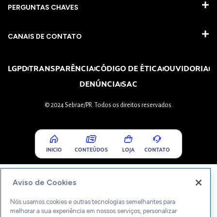
PERGUNTAS CHAVES​
CANAIS DE CONTATO
LGPD
TRANSPARÊNCIA
CÓDIGO DE ÉTICA
OUVIDORIA
DENÚNCIA
SAC
© 2024 Sebrae/PR. Todos os direitos reservados.
INICIO
CONTEÚDOS
LOJA
CONTATO
Aviso de Cookies
Nós usamos cookies e outras tecnologias semelhantes para
melhorar a sua experiência em nossos serviços, personalizar