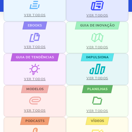
VER TODOS
VER TODOS
EBOOKS
GUIA DE INOVAÇÃO
VER TODOS
VER TODOS
GUIA DE TENDÊNCIAS
IMPULSIONA
VER TODOS
VER TODOS
MODELOS
PLANILHAS
VER TODOS
VER TODOS
PODCASTS
VÍDEOS