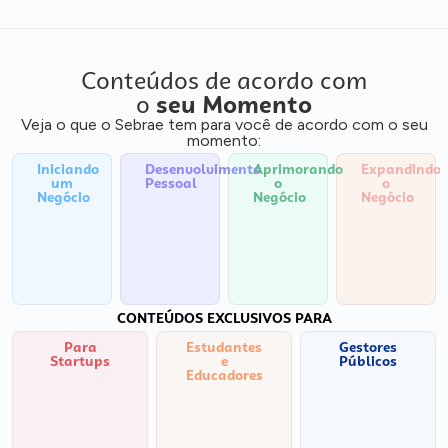
Conteúdos de acordo com
o
seu Momento
Veja o que o Sebrae tem para você de acordo com o seu
momento:
Iniciando
Desenvolvimento
Aprimorando
Expandindo
um
Pessoal
o
o
Negócio
Negócio
Negócio
CONTEÚDOS EXCLUSIVOS PARA
Para
Estudantes
Gestores
Startups
e
Públicos
Educadores