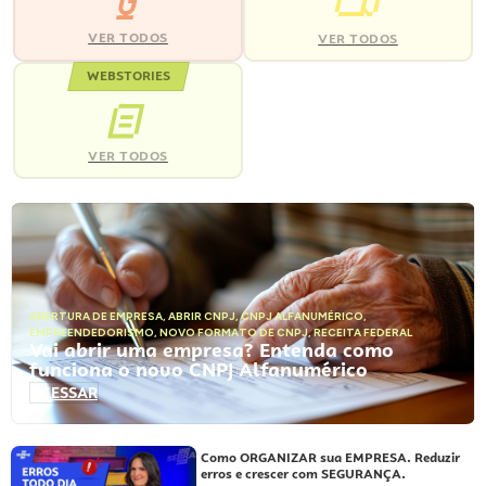
VER TODOS
VER TODOS
WEBSTORIES
VER TODOS
ABERTURA DE EMPRESA
,
ABRIR CNPJ
,
CNPJ ALFANUMÉRICO
,
EMPREENDEDORISMO
,
NOVO FORMATO DE CNPJ
,
RECEITA FEDERAL
Vai abrir uma empresa? Entenda como
funciona o novo CNPJ Alfanumérico
ACESSAR
Como ORGANIZAR sua EMPRESA. Reduzir
erros e crescer com SEGURANÇA.