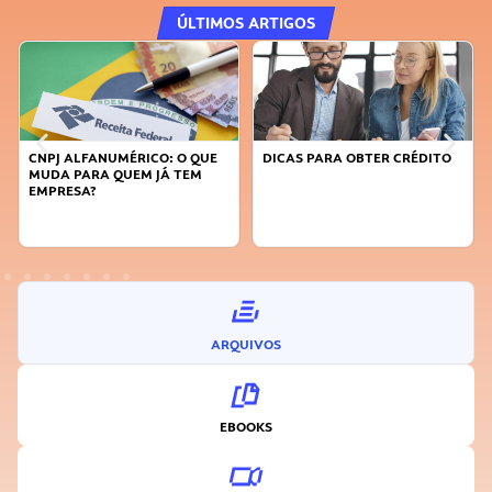
ÚLTIMOS ARTIGOS
MÉRICO: O QUE
DICAS PARA OBTER CRÉDITO
FAÇA A DIFERENÇ
UEM JÁ TEM
SUSTENTÁVEL, SE
INOVADOR
ARQUIVOS
EBOOKS