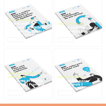
GESTÃO FINANCEIRA
Faça a análise
GESTÃO FINANCEIRA
financeira e atinja o
Faça a precificação do
ponto de equilíbrio |
seu serviço | Prompts
Prompts ChatGPT
ChatGPT
ACESSAR
ACESSAR
NEGÓCIOS
,
PROCESSOS
EMPRESARIAIS
NEGÓCIOS
,
VENDAS
Faça uma proposta
Faça ações para
comercial | Prompts
vender mais |
ChatGPT
Prompts ChatGPT
ACESSAR
ACESSAR