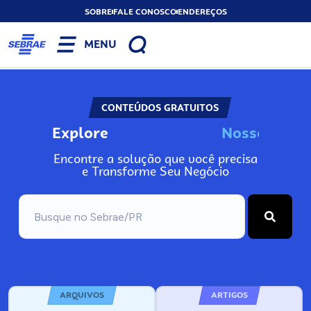
SOBRE
FALE CONOSCO
ENDEREÇOS
MENU
CONTEÚDOS GRATUITOS
Explore
N
o
s
s
o
s
A
Encontre a solução que você precisa
e Transforme Seu Negócio
ARQUIVOS
ARTIGOS