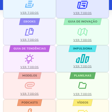
VER TODOS
VER TODOS
EBOOKS
GUIA DE INOVAÇÃO
VER TODOS
VER TODOS
GUIA DE TENDÊNCIAS
IMPULSIONA
VER TODOS
VER TODOS
MODELOS
PLANILHAS
VER TODOS
VER TODOS
PODCASTS
VÍDEOS