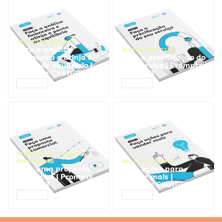
GESTÃO FINANCEIRA
Faça a análise
GESTÃO FINANCEIRA
financeira e atinja o
Faça a precificação do
ponto de equilíbrio |
seu serviço | Prompts
Prompts ChatGPT
ChatGPT
ACESSAR
ACESSAR
NEGÓCIOS
,
PROCESSOS
EMPRESARIAIS
NEGÓCIOS
,
VENDAS
Faça uma proposta
Faça ações para
comercial | Prompts
vender mais |
ChatGPT
Prompts ChatGPT
ACESSAR
ACESSAR