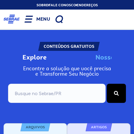
SOBRE
FALE CONOSCO
ENDEREÇOS
MENU
CONTEÚDOS GRATUITOS
Explore
N
o
s
s
o
s
I
n
Encontre a solução que você precisa
e Transforme Seu Negócio
ARQUIVOS
ARTIGOS