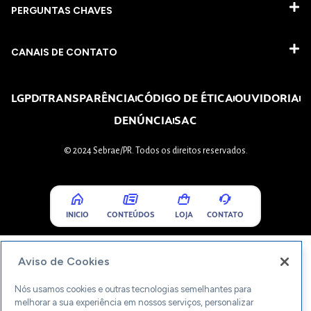
PERGUNTAS CHAVES​
CANAIS DE CONTATO
LGPD
TRANSPARÊNCIA
CÓDIGO DE ÉTICA
OUVIDORIA
DENÚNCIA
SAC
© 2024 Sebrae/PR. Todos os direitos reservados.
INICIO
CONTEÚDOS
LOJA
CONTATO
Aviso de Cookies
Nós usamos cookies e outras tecnologias semelhantes para
melhorar a sua experiência em nossos serviços, personalizar