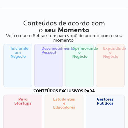
Conteúdos de acordo com
o
seu Momento
Veja o que o Sebrae tem para você de acordo com o seu
momento:
Iniciando
Desenvolvimento
Aprimorando
Expandindo
um
Pessoal
o
o
Negócio
Negócio
Negócio
CONTEÚDOS EXCLUSIVOS PARA
Para
Estudantes
Gestores
Startups
e
Públicos
Educadores