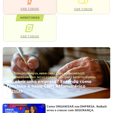
VER TODOS
VER TODOS
WEBSTORIES
VER TODOS
ABERTURA DE EMPRESA
,
ABRIR CNPJ
,
CNPJ ALFANUMÉRICO
,
EMPREENDEDORISMO
,
NOVO FORMATO DE CNPJ
,
RECEITA FEDERAL
Vai abrir uma empresa? Entenda como
funciona o novo CNPJ Alfanumérico
ACESSAR
Como ORGANIZAR sua EMPRESA. Reduzir
erros e crescer com SEGURANÇA.