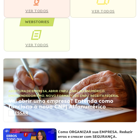
VER TODOS
VER TODOS
WEBSTORIES
VER TODOS
ABERTURA DE EMPRESA
,
ABRIR CNPJ
,
CNPJ ALFANUMÉRICO
,
EMPREENDEDORISMO
,
NOVO FORMATO DE CNPJ
,
RECEITA FEDERAL
Vai abrir uma empresa? Entenda como
funciona o novo CNPJ Alfanumérico
ACESSAR
Como ORGANIZAR sua EMPRESA. Reduzir
erros e crescer com SEGURANÇA.