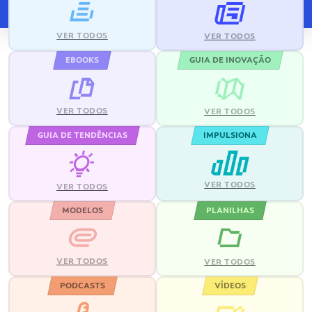
VER TODOS
VER TODOS
EBOOKS
GUIA DE INOVAÇÃO
VER TODOS
VER TODOS
GUIA DE TENDÊNCIAS
IMPULSIONA
VER TODOS
VER TODOS
MODELOS
PLANILHAS
VER TODOS
VER TODOS
PODCASTS
VÍDEOS