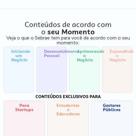
Conteúdos de acordo com
o
seu Momento
Veja o que o Sebrae tem para você de acordo com o seu
momento:
Iniciando
Desenvolvimento
Aprimorando
Expandindo
um
Pessoal
o
o
Negócio
Negócio
Negócio
CONTEÚDOS EXCLUSIVOS PARA
Para
Estudantes
Gestores
Startups
e
Públicos
Educadores