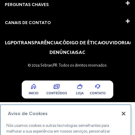
PERGUNTAS CHAVES​
CANAIS DE CONTATO
LGPD
TRANSPARÊNCIA
CÓDIGO DE ÉTICA
OUVIDORIA
DENÚNCIA
SAC
© 2024 Sebrae/PR. Todos os direitos reservados.
INICIO
CONTEÚDOS
LOJA
CONTATO
Aviso de Cookies
Nós usamos cookies e outras tecnologias semelhantes para
melhorar a sua experiência em nossos serviços, personalizar