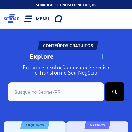
SOBRE
FALE CONOSCO
ENDEREÇOS
MENU
CONTEÚDOS GRATUITOS
Explore
N
o
s
s
o
s
A
Encontre a solução que você precisa
e Transforme Seu Negócio
ARQUIVOS
ARTIGOS