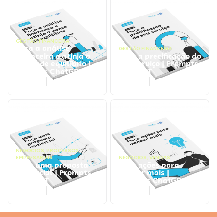
GESTÃO FINANCEIRA
Faça a análise
GESTÃO FINANCEIRA
financeira e atinja o
Faça a precificação do
ponto de equilíbrio |
seu serviço | Prompts
Prompts ChatGPT
ChatGPT
ACESSAR
ACESSAR
NEGÓCIOS
,
PROCESSOS
EMPRESARIAIS
NEGÓCIOS
,
VENDAS
Faça uma proposta
Faça ações para
comercial | Prompts
vender mais |
ChatGPT
Prompts ChatGPT
ACESSAR
ACESSAR