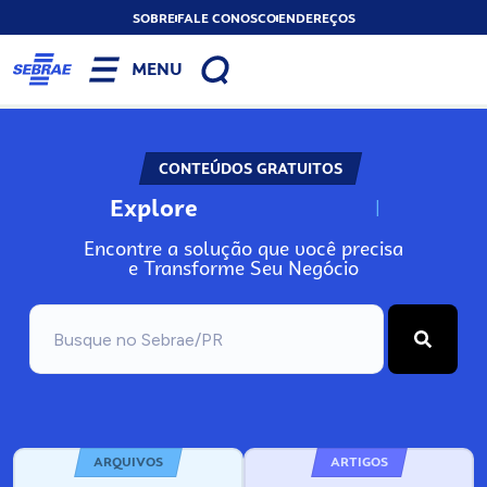
SOBRE
FALE CONOSCO
ENDEREÇOS
MENU
CONTEÚDOS GRATUITOS
Explore
N
o
s
s
o
s
A
Encontre a solução que você precisa
e Transforme Seu Negócio
ARQUIVOS
ARTIGOS