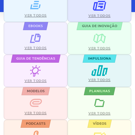
VER TODOS
VER TODOS
EBOOKS
GUIA DE INOVAÇÃO
VER TODOS
VER TODOS
GUIA DE TENDÊNCIAS
IMPULSIONA
VER TODOS
VER TODOS
MODELOS
PLANILHAS
VER TODOS
VER TODOS
PODCASTS
VÍDEOS