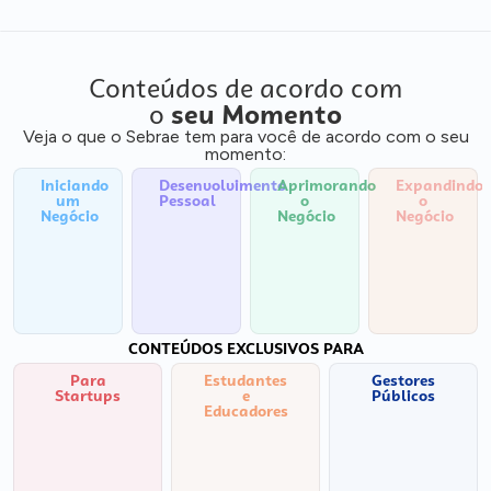
Conteúdos de acordo com
o
seu Momento
Veja o que o Sebrae tem para você de acordo com o seu
momento:
Iniciando
Desenvolvimento
Aprimorando
Expandindo
um
Pessoal
o
o
Negócio
Negócio
Negócio
CONTEÚDOS EXCLUSIVOS PARA
Para
Estudantes
Gestores
Startups
e
Públicos
Educadores