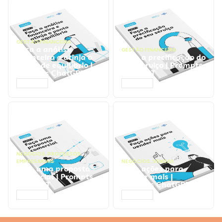
GESTÃO FINANCEIRA
Faça a análise
GESTÃO FINANCEIRA
financeira e atinja o
Faça a precificação do
ponto de equilíbrio |
seu serviço | Prompts
Prompts ChatGPT
ChatGPT
ACESSAR
ACESSAR
NEGÓCIOS
,
PROCESSOS
EMPRESARIAIS
NEGÓCIOS
,
VENDAS
Faça uma proposta
Faça ações para
comercial | Prompts
vender mais |
ChatGPT
Prompts ChatGPT
ACESSAR
ACESSAR