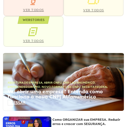
VER TODOS
VER TODOS
WEBSTORIES
VER TODOS
ABERTURA DE EMPRESA
,
ABRIR CNPJ
,
CNPJ ALFANUMÉRICO
,
EMPREENDEDORISMO
,
NOVO FORMATO DE CNPJ
,
RECEITA FEDERAL
Vai abrir uma empresa? Entenda como
funciona o novo CNPJ Alfanumérico
ACESSAR
Como ORGANIZAR sua EMPRESA. Reduzir
erros e crescer com SEGURANÇA.