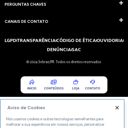
PERGUNTAS CHAVES​
CANAIS DE CONTATO
LGPD
TRANSPARÊNCIA
CÓDIGO DE ÉTICA
OUVIDORIA
DENÚNCIA
SAC
© 2024 Sebrae/PR. Todos os direitos reservados.
INICIO
CONTEÚDOS
LOJA
CONTATO
Aviso de Cookies
Nós usamos cookies e outras tecnologias semelhantes para
melhorar a sua experiência em nossos serviços, personalizar