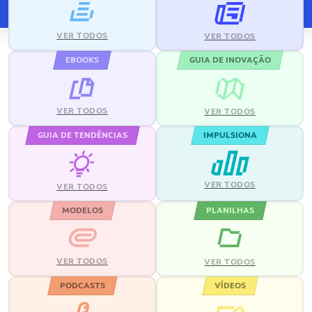
VER TODOS
VER TODOS
EBOOKS
GUIA DE INOVAÇÃO
VER TODOS
VER TODOS
GUIA DE TENDÊNCIAS
IMPULSIONA
VER TODOS
VER TODOS
MODELOS
PLANILHAS
VER TODOS
VER TODOS
PODCASTS
VÍDEOS