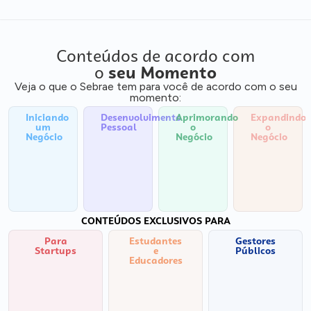
Conteúdos de acordo com
o
seu Momento
Veja o que o Sebrae tem para você de acordo com o seu
momento:
Iniciando
Desenvolvimento
Aprimorando
Expandindo
um
Pessoal
o
o
Negócio
Negócio
Negócio
CONTEÚDOS EXCLUSIVOS PARA
Para
Estudantes
Gestores
Startups
e
Públicos
Educadores