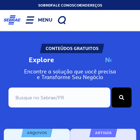
SOBRE
FALE CONOSCO
ENDEREÇOS
MENU
CONTEÚDOS GRATUITOS
Explore
N
o
s
s
o
s
A
Encontre a solução que você precisa
e Transforme Seu Negócio
ARQUIVOS
ARTIGOS