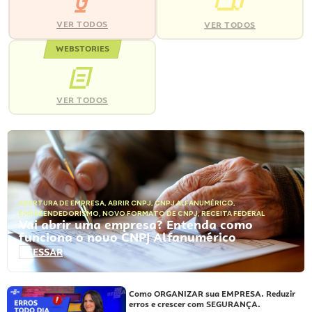
VER TODOS
VER TODOS
WEBSTORIES
VER TODOS
ABERTURA DE EMPRESA
,
ABRIR CNPJ
,
CNPJ ALFANUMÉRICO
,
EMPREENDEDORISMO
,
NOVO FORMATO DE CNPJ
,
RECEITA FEDERAL
Vai abrir uma empresa? Entenda como
funciona o novo CNPJ Alfanumérico
ACESSAR
Como ORGANIZAR sua EMPRESA. Reduzir
erros e crescer com SEGURANÇA.