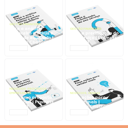
GESTÃO FINANCEIRA
Faça a análise
GESTÃO FINANCEIRA
financeira e atinja o
Faça a precificação do
ponto de equilíbrio |
seu serviço | Prompts
Prompts ChatGPT
ChatGPT
ACESSAR
ACESSAR
NEGÓCIOS
,
PROCESSOS
EMPRESARIAIS
NEGÓCIOS
,
VENDAS
Faça uma proposta
Faça ações para
comercial | Prompts
vender mais |
ChatGPT
Prompts ChatGPT
ACESSAR
ACESSAR