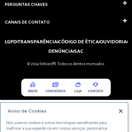
PERGUNTAS CHAVES​
CANAIS DE CONTATO
LGPD
TRANSPARÊNCIA
CÓDIGO DE ÉTICA
OUVIDORIA
DENÚNCIA
SAC
© 2024 Sebrae/PR. Todos os direitos reservados.
INICIO
CONTEÚDOS
LOJA
CONTATO
Aviso de Cookies
Nós usamos cookies e outras tecnologias semelhantes para
melhorar a sua experiência em nossos serviços, personalizar