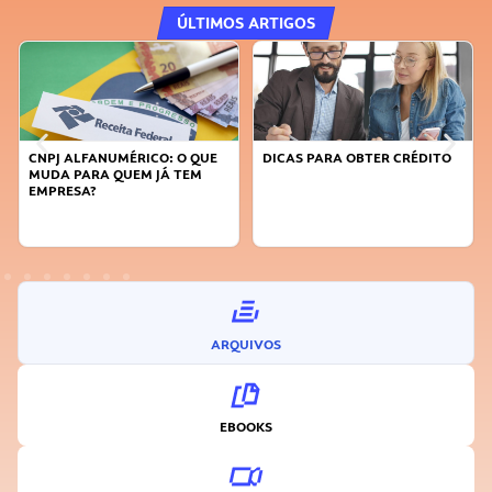
ÚLTIMOS ARTIGOS
E
DICAS PARA OBTER CRÉDITO
FAÇA A DIFERENÇA: SEJA
SUSTENTÁVEL, SEJA
INOVADOR
ARQUIVOS
EBOOKS