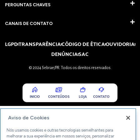
PERGUNTAS CHAVES​
CANAIS DE CONTATO
LGPD
TRANSPARÊNCIA
CÓDIGO DE ÉTICA
OUVIDORIA
DENÚNCIA
SAC
© 2024 Sebrae/PR. Todos os direitos reservados.
INICIO
CONTEÚDOS
LOJA
CONTATO
Aviso de Cookies
Nós usamos cookies e outras tecnologias semelhantes para
melhorar a sua experiência em nossos serviços, personalizar