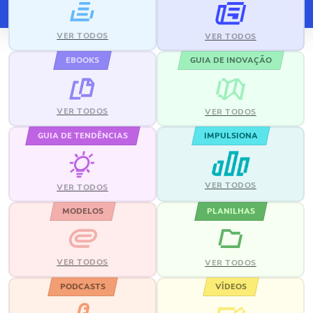
VER TODOS
VER TODOS
EBOOKS
GUIA DE INOVAÇÃO
VER TODOS
VER TODOS
GUIA DE TENDÊNCIAS
IMPULSIONA
VER TODOS
VER TODOS
MODELOS
PLANILHAS
VER TODOS
VER TODOS
PODCASTS
VÍDEOS