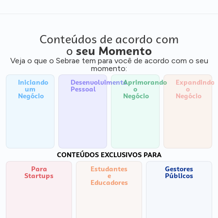
Conteúdos de acordo com
o
seu Momento
Veja o que o Sebrae tem para você de acordo com o seu
momento:
Iniciando
Desenvolvimento
Aprimorando
Expandindo
um
Pessoal
o
o
Negócio
Negócio
Negócio
CONTEÚDOS EXCLUSIVOS PARA
Para
Estudantes
Gestores
Startups
e
Públicos
Educadores