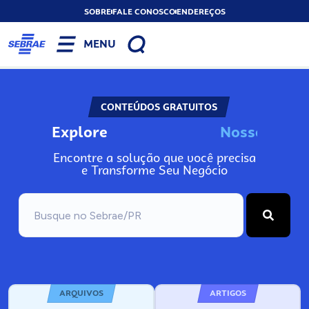
SOBRE
FALE CONOSCO
ENDEREÇOS
MENU
CONTEÚDOS GRATUITOS
Explore
N
o
s
s
o
s
A
n
Encontre a solução que você precisa
e Transforme Seu Negócio
ARQUIVOS
ARTIGOS