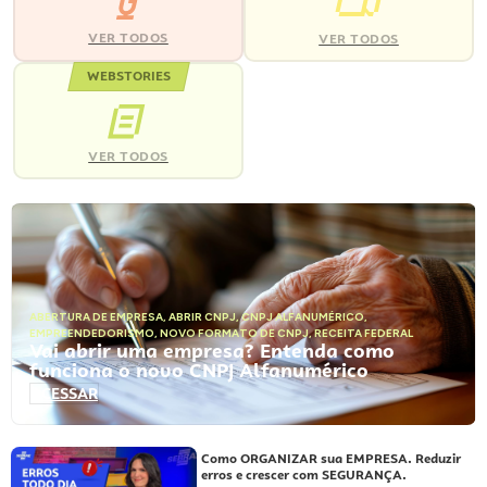
VER TODOS
VER TODOS
WEBSTORIES
VER TODOS
ABERTURA DE EMPRESA
,
ABRIR CNPJ
,
CNPJ ALFANUMÉRICO
,
EMPREENDEDORISMO
,
NOVO FORMATO DE CNPJ
,
RECEITA FEDERAL
Vai abrir uma empresa? Entenda como
funciona o novo CNPJ Alfanumérico
ACESSAR
Como ORGANIZAR sua EMPRESA. Reduzir
erros e crescer com SEGURANÇA.