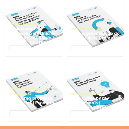
GESTÃO FINANCEIRA
Faça a análise
GESTÃO FINANCEIRA
financeira e atinja o
Faça a precificação do
ponto de equilíbrio |
seu serviço | Prompts
Prompts ChatGPT
ChatGPT
ACESSAR
ACESSAR
NEGÓCIOS
,
PROCESSOS
EMPRESARIAIS
NEGÓCIOS
,
VENDAS
Faça uma proposta
Faça ações para
comercial | Prompts
vender mais |
ChatGPT
Prompts ChatGPT
ACESSAR
ACESSAR