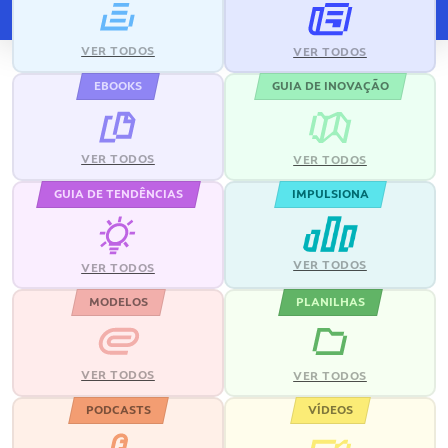
VER TODOS
VER TODOS
EBOOKS
GUIA DE INOVAÇÃO
VER TODOS
VER TODOS
GUIA DE TENDÊNCIAS
IMPULSIONA
VER TODOS
VER TODOS
MODELOS
PLANILHAS
VER TODOS
VER TODOS
PODCASTS
VÍDEOS