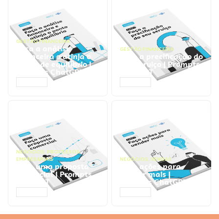
GESTÃO FINANCEIRA
Faça a análise
GESTÃO FINANCEIRA
financeira e atinja o
Faça a precificação do
ponto de equilíbrio |
seu serviço | Prompts
Prompts ChatGPT
ChatGPT
ACESSAR
ACESSAR
NEGÓCIOS
,
PROCESSOS
EMPRESARIAIS
NEGÓCIOS
,
VENDAS
Faça uma proposta
Faça ações para
comercial | Prompts
vender mais |
ChatGPT
Prompts ChatGPT
ACESSAR
ACESSAR