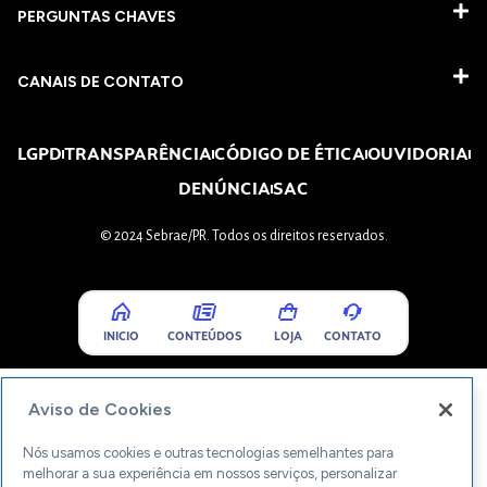
PERGUNTAS CHAVES​
CANAIS DE CONTATO
LGPD
TRANSPARÊNCIA
CÓDIGO DE ÉTICA
OUVIDORIA
DENÚNCIA
SAC
© 2024 Sebrae/PR. Todos os direitos reservados.
INICIO
CONTEÚDOS
LOJA
CONTATO
Aviso de Cookies
Nós usamos cookies e outras tecnologias semelhantes para
melhorar a sua experiência em nossos serviços, personalizar