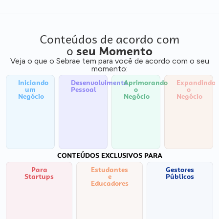
Conteúdos de acordo com
o
seu Momento
Veja o que o Sebrae tem para você de acordo com o seu
momento:
Iniciando
Desenvolvimento
Aprimorando
Expandindo
um
Pessoal
o
o
Negócio
Negócio
Negócio
CONTEÚDOS EXCLUSIVOS PARA
Para
Estudantes
Gestores
Startups
e
Públicos
Educadores