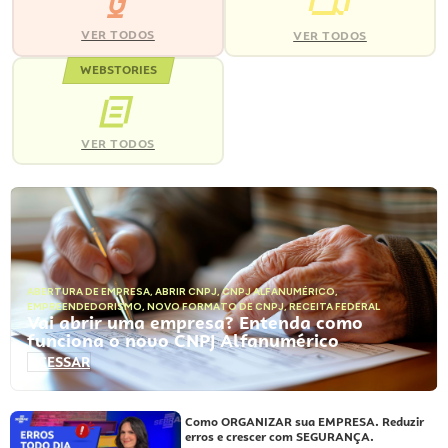
VER TODOS
VER TODOS
WEBSTORIES
VER TODOS
ABERTURA DE EMPRESA
,
ABRIR CNPJ
,
CNPJ ALFANUMÉRICO
,
EMPREENDEDORISMO
,
NOVO FORMATO DE CNPJ
,
RECEITA FEDERAL
Vai abrir uma empresa? Entenda como
funciona o novo CNPJ Alfanumérico
ACESSAR
Como ORGANIZAR sua EMPRESA. Reduzir
erros e crescer com SEGURANÇA.