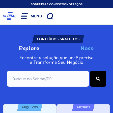
SOBRE
FALE CONOSCO
ENDEREÇOS
MENU
CONTEÚDOS GRATUITOS
Explore
N
o
s
s
o
s
A
n
Encontre a solução que você precisa
e Transforme Seu Negócio
ARQUIVOS
ARTIGOS