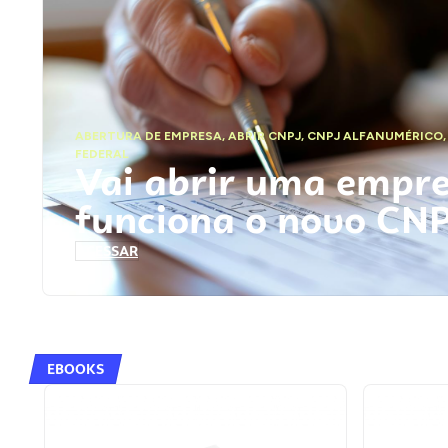
ABERTURA DE EMPRESA
,
ABRIR CNPJ
,
CNPJ ALFANUMÉRICO
FEDERAL
Vai abrir uma empr
funciona o novo CN
ACESSAR
EBOOKS