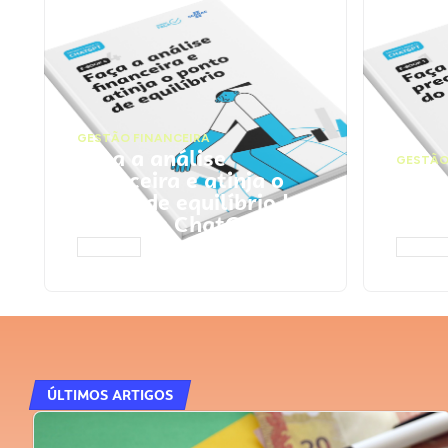
GESTÃO FINANCEIRA
Faça a análise
GESTÃO
financeira e atinja o
Faça
ponto de equilíbrio |
seu 
Prompts ChatGPT
Cha
ACESSAR
ACESS
ÚLTIMOS ARTIGOS