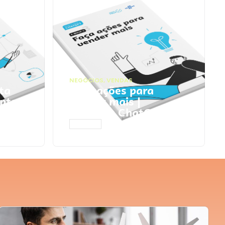
NEGÓCIOS
,
VENDAS
ta
Faça ações para
pts
vender mais |
Prompts ChatGPT
ACESSAR