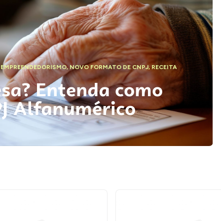
,
EMPREENDEDORISMO
,
NOVO FORMATO DE CNPJ
,
RECEITA
esa? Entenda como
PJ Alfanumérico