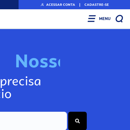
ACESSAR CONTA
|
CADASTRE-SE
MENU
N
o
s
s
o
s
I
n
f
o
g
precisa
io