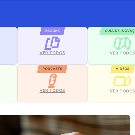
EBOOKS
GUIA DE INOVA
VER TODOS
VER TODO
PODCASTS
VÍDEOS
VER TODOS
VER TODO