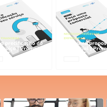
NEGÓCIOS
,
PROCESSOS
 FINANCEIRA
EMPRESARIAIS
 a precificação do
Faça uma propos
serviço | Prompts
comercial | Prom
tGPT
ChatGPT
AR
ACESSAR