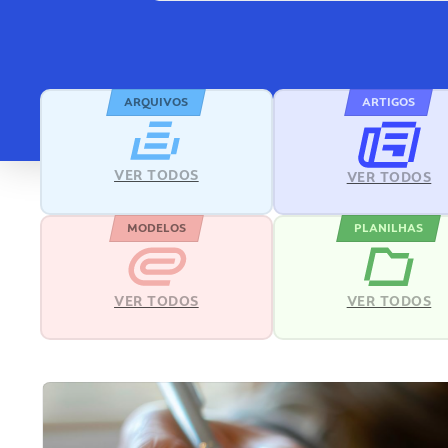
ARQUIVOS
ARTIGOS
VER TODOS
VER TODOS
MODELOS
PLANILHAS
VER TODOS
VER TODOS