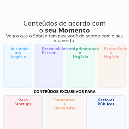
Conteúdos de acordo com
o
seu Momento
Veja o que o Sebrae tem para você de acordo com o seu
momento:
Iniciando
Desenvolvimento
Aprimorando
Expandindo
um
Pessoal
o
o
Negócio
Negócio
Negócio
CONTEÚDOS EXCLUSIVOS PARA
Para
Estudantes
Gestores
Startups
e
Públicos
Educadores