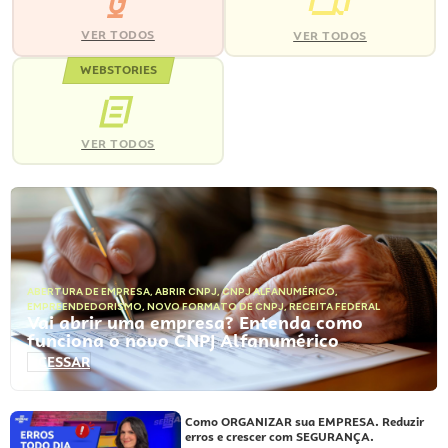
VER TODOS
VER TODOS
WEBSTORIES
VER TODOS
ABERTURA DE EMPRESA
,
ABRIR CNPJ
,
CNPJ ALFANUMÉRICO
,
EMPREENDEDORISMO
,
NOVO FORMATO DE CNPJ
,
RECEITA FEDERAL
Vai abrir uma empresa? Entenda como
funciona o novo CNPJ Alfanumérico
ACESSAR
Como ORGANIZAR sua EMPRESA. Reduzir
erros e crescer com SEGURANÇA.