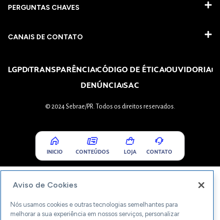
PERGUNTAS CHAVES​
CANAIS DE CONTATO
LGPD
TRANSPARÊNCIA
CÓDIGO DE ÉTICA
OUVIDORIA
DENÚNCIA
SAC
© 2024 Sebrae/PR. Todos os direitos reservados.
INICIO
CONTEÚDOS
LOJA
CONTATO
Aviso de Cookies
Nós usamos cookies e outras tecnologias semelhantes para
melhorar a sua experiência em nossos serviços, personalizar