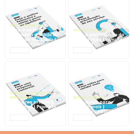
GESTÃO FINANCEIRA
Faça a análise
GESTÃO FINANCEIRA
financeira e atinja o
Faça a precificação do
ponto de equilíbrio |
seu serviço | Prompts
Prompts ChatGPT
ChatGPT
ACESSAR
ACESSAR
NEGÓCIOS
,
PROCESSOS
EMPRESARIAIS
NEGÓCIOS
,
VENDAS
Faça uma proposta
Faça ações para
comercial | Prompts
vender mais |
ChatGPT
Prompts ChatGPT
ACESSAR
ACESSAR