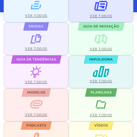
VER TODOS
VER TODOS
EBOOKS
GUIA DE INOVAÇÃO
VER TODOS
VER TODOS
GUIA DE TENDÊNCIAS
IMPULSIONA
VER TODOS
VER TODOS
MODELOS
PLANILHAS
VER TODOS
VER TODOS
PODCASTS
VÍDEOS