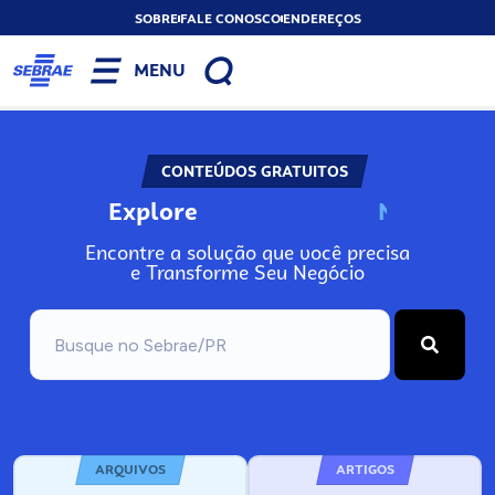
SOBRE
FALE CONOSCO
ENDEREÇOS
MENU
CONTEÚDOS GRATUITOS
Explore
N
o
s
s
o
s
A
Encontre a solução que você precisa
e Transforme Seu Negócio
ARQUIVOS
ARTIGOS