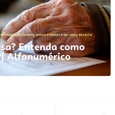
,
EMPREENDEDORISMO
,
NOVO FORMATO DE CNPJ
,
RECEITA
esa? Entenda como
PJ Alfanumérico