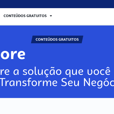
CONTEÚDOS GRATUITOS
CONTEÚDOS GRATUITOS
lore
re a solução que você 
 Transforme Seu Negóc