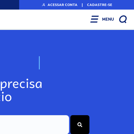
ACESSAR CONTA
|
CADASTRE-SE
MENU
N
o
s
s
o
s
A
r
precisa
io