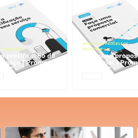
NEGÓCIOS
,
PROCESSOS
 FINANCEIRA
EMPRESARIAIS
 a precificação do
Faça uma propos
serviço | Prompts
comercial | Prom
tGPT
ChatGPT
AR
ACESSAR