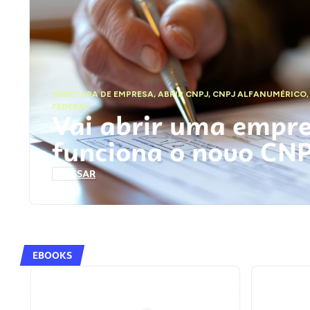
ABERTURA DE EMPRESA
,
ABRIR CNPJ
,
CNPJ ALFANUMÉRICO
FEDERAL
Vai abrir uma empr
funciona o novo CN
ACESSAR
EBOOKS