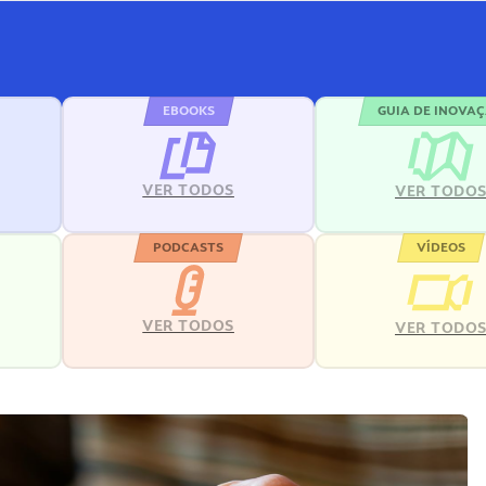
EBOOKS
GUIA DE INOVA
VER TODOS
VER TODO
PODCASTS
VÍDEOS
VER TODOS
VER TODO