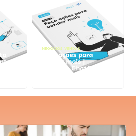
NEGÓCIOS
,
VENDAS
ta
Faça ações para
pts
vender mais |
Prompts ChatGPT
ACESSAR