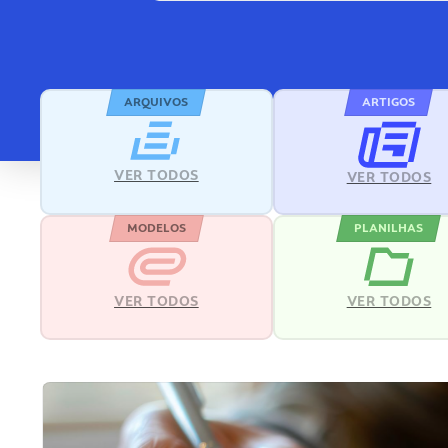
ARQUIVOS
ARTIGOS
VER TODOS
VER TODOS
MODELOS
PLANILHAS
VER TODOS
VER TODOS