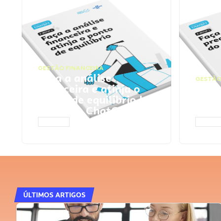
GESTÃO FINANCEIRA
Faça a análise
GESTÃO
financeira e atinja o
Faça
ponto de equilíbrio |
seu 
Prompts ChatGPT
Cha
ACESSAR
ACESS
ÚLTIMOS ARTIGOS