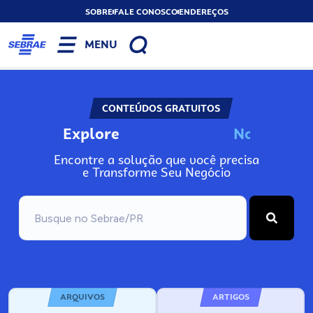
SOBRE
FALE CONOSCO
ENDEREÇOS
MENU
CONTEÚDOS GRATUITOS
Explore
N
o
s
s
o
s
A
Encontre a solução que você precisa
e Transforme Seu Negócio
ARQUIVOS
ARTIGOS