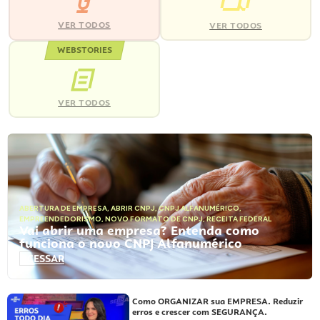
VER TODOS
VER TODOS
WEBSTORIES
VER TODOS
ABERTURA DE EMPRESA
,
ABRIR CNPJ
,
CNPJ ALFANUMÉRICO
,
EMPREENDEDORISMO
,
NOVO FORMATO DE CNPJ
,
RECEITA FEDERAL
Vai abrir uma empresa? Entenda como
funciona o novo CNPJ Alfanumérico
ACESSAR
Como ORGANIZAR sua EMPRESA. Reduzir
erros e crescer com SEGURANÇA.