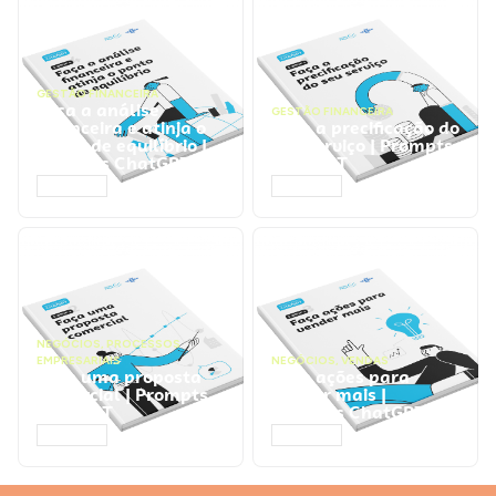
GESTÃO FINANCEIRA
Faça a análise
GESTÃO FINANCEIRA
financeira e atinja o
Faça a precificação do
ponto de equilíbrio |
seu serviço | Prompts
Prompts ChatGPT
ChatGPT
ACESSAR
ACESSAR
NEGÓCIOS
,
PROCESSOS
EMPRESARIAIS
NEGÓCIOS
,
VENDAS
Faça uma proposta
Faça ações para
comercial | Prompts
vender mais |
ChatGPT
Prompts ChatGPT
ACESSAR
ACESSAR