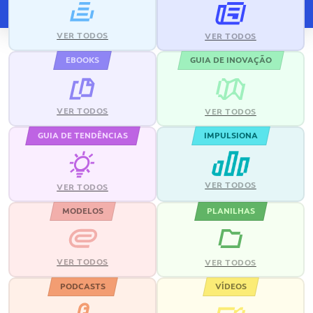
VER TODOS
VER TODOS
EBOOKS
GUIA DE INOVAÇÃO
VER TODOS
VER TODOS
GUIA DE TENDÊNCIAS
IMPULSIONA
VER TODOS
VER TODOS
MODELOS
PLANILHAS
VER TODOS
VER TODOS
PODCASTS
VÍDEOS