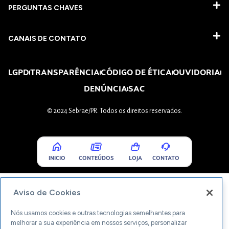
PERGUNTAS CHAVES​
CANAIS DE CONTATO
LGPD
TRANSPARÊNCIA
CÓDIGO DE ÉTICA
OUVIDORIA
DENÚNCIA
SAC
© 2024 Sebrae/PR. Todos os direitos reservados.
INICIO
CONTEÚDOS
LOJA
CONTATO
Aviso de Cookies
Nós usamos cookies e outras tecnologias semelhantes para
melhorar a sua experiência em nossos serviços, personalizar