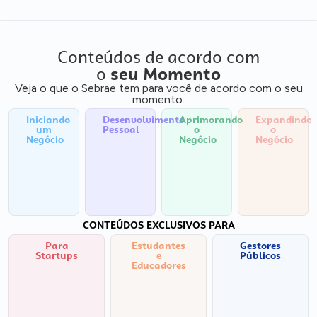
Conteúdos de acordo com
o
seu Momento
Veja o que o Sebrae tem para você de acordo com o seu
momento:
Iniciando
Desenvolvimento
Aprimorando
Expandindo
um
Pessoal
o
o
Negócio
Negócio
Negócio
CONTEÚDOS EXCLUSIVOS PARA
Para
Estudantes
Gestores
Startups
e
Públicos
Educadores