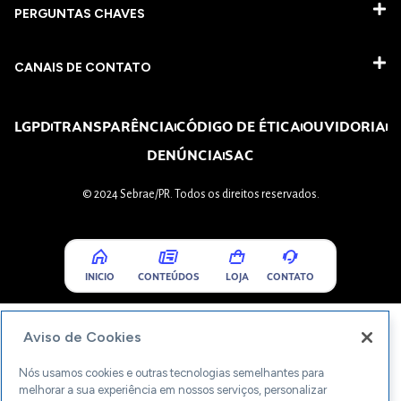
PERGUNTAS CHAVES​
CANAIS DE CONTATO
LGPD
TRANSPARÊNCIA
CÓDIGO DE ÉTICA
OUVIDORIA
DENÚNCIA
SAC
© 2024 Sebrae/PR. Todos os direitos reservados.
INICIO
CONTEÚDOS
LOJA
CONTATO
Aviso de Cookies
Nós usamos cookies e outras tecnologias semelhantes para
melhorar a sua experiência em nossos serviços, personalizar