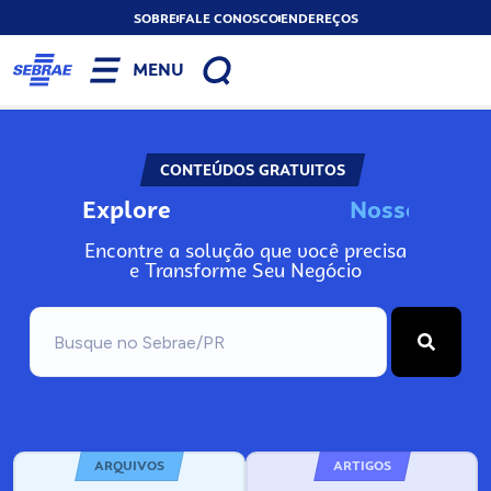
SOBRE
FALE CONOSCO
ENDEREÇOS
MENU
CONTEÚDOS GRATUITOS
Explore
o
s
I
n
o
N
s
s
s
s
N
o
Encontre a solução que você precisa
e Transforme Seu Negócio
ARQUIVOS
ARTIGOS