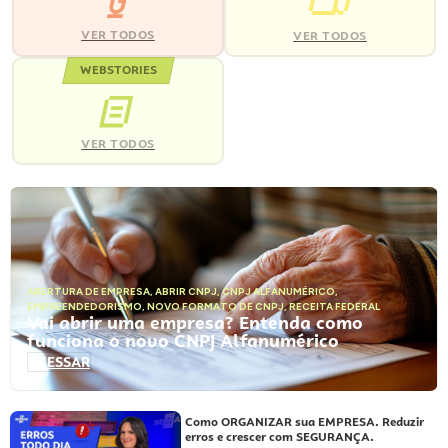
VER TODOS
VER TODOS
WEBSTORIES
VER TODOS
ABERTURA DE EMPRESA
,
ABRIR CNPJ
,
CNPJ ALFANUMÉRICO
,
EMPREENDEDORISMO
,
NOVO FORMATO DE CNPJ
,
RECEITA FEDERAL
Vai abrir uma empresa? Entenda como
funciona o novo CNPJ Alfanumérico
ACESSAR
Como ORGANIZAR sua EMPRESA. Reduzir
erros e crescer com SEGURANÇA.