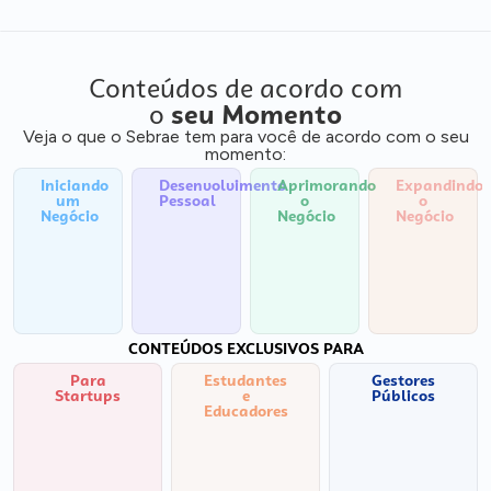
Conteúdos de acordo com
o
seu Momento
Veja o que o Sebrae tem para você de acordo com o seu
momento:
Iniciando
Desenvolvimento
Aprimorando
Expandindo
um
Pessoal
o
o
Negócio
Negócio
Negócio
CONTEÚDOS EXCLUSIVOS PARA
Para
Estudantes
Gestores
Startups
e
Públicos
Educadores