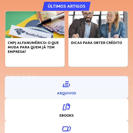
ÚLTIMOS ARTIGOS
CNPJ ALFANUMÉRICO: O QUE
DICAS PARA OBTER CRÉDITO
FA
MUDA PARA QUEM JÁ TEM
SU
EMPRESA?
I
ARQUIVOS
EBOOKS