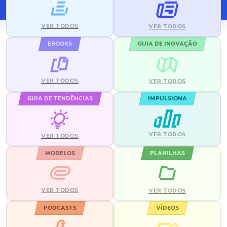
VER TODOS
VER TODOS
EBOOKS
GUIA DE INOVAÇÃO
VER TODOS
VER TODOS
GUIA DE TENDÊNCIAS
IMPULSIONA
VER TODOS
VER TODOS
MODELOS
PLANILHAS
VER TODOS
VER TODOS
PODCASTS
VÍDEOS