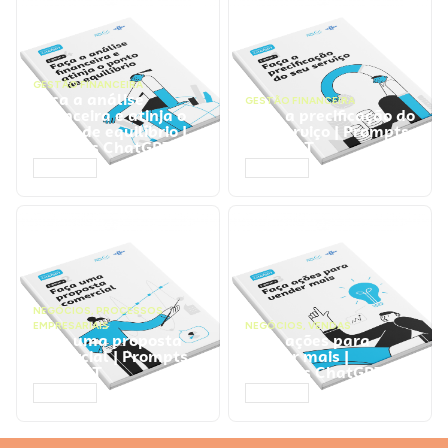
GESTÃO FINANCEIRA
Faça a análise
GESTÃO FINANCEIRA
financeira e atinja o
Faça a precificação do
ponto de equilíbrio |
seu serviço | Prompts
Prompts ChatGPT
ChatGPT
ACESSAR
ACESSAR
NEGÓCIOS
,
PROCESSOS
EMPRESARIAIS
NEGÓCIOS
,
VENDAS
Faça uma proposta
Faça ações para
comercial | Prompts
vender mais |
ChatGPT
Prompts ChatGPT
ACESSAR
ACESSAR