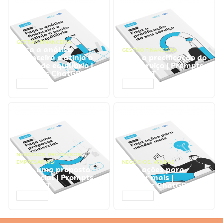
GESTÃO FINANCEIRA
Faça a análise
GESTÃO FINANCEIRA
financeira e atinja o
Faça a precificação do
ponto de equilíbrio |
seu serviço | Prompts
Prompts ChatGPT
ChatGPT
ACESSAR
ACESSAR
NEGÓCIOS
,
PROCESSOS
EMPRESARIAIS
NEGÓCIOS
,
VENDAS
Faça uma proposta
Faça ações para
comercial | Prompts
vender mais |
ChatGPT
Prompts ChatGPT
ACESSAR
ACESSAR