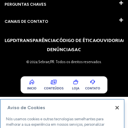
PERGUNTAS CHAVES​
CANAIS DE CONTATO
LGPD
TRANSPARÊNCIA
CÓDIGO DE ÉTICA
OUVIDORIA
DENÚNCIA
SAC
© 2024 Sebrae/PR. Todos os direitos reservados.
INICIO
CONTEÚDOS
LOJA
CONTATO
Aviso de Cookies
Nós usamos cookies e outras tecnologias semelhantes para
melhorar a sua experiência em nossos serviços, personalizar