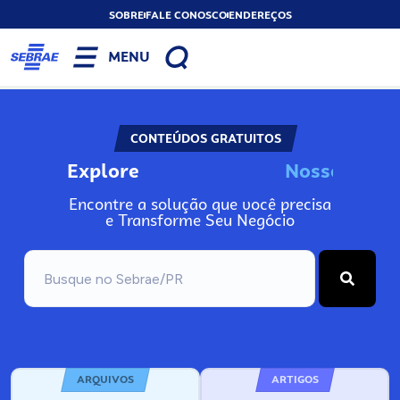
SOBRE
FALE CONOSCO
ENDEREÇOS
MENU
CONTEÚDOS GRATUITOS
Explore
N
o
s
s
o
s
I
n
Encontre a solução que você precisa
e Transforme Seu Negócio
ARQUIVOS
ARTIGOS