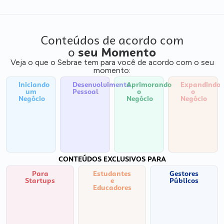
Conteúdos de acordo com
o
seu Momento
Veja o que o Sebrae tem para você de acordo com o seu
momento:
Iniciando
Desenvolvimento
Aprimorando
Expandindo
um
Pessoal
o
o
Negócio
Negócio
Negócio
CONTEÚDOS EXCLUSIVOS PARA
Para
Estudantes
Gestores
Startups
e
Públicos
Educadores