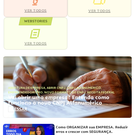
VER TODOS
VER TODOS
WEBSTORIES
VER TODOS
ABERTURA DE EMPRESA
,
ABRIR CNPJ
,
CNPJ ALFANUMÉRICO
,
EMPREENDEDORISMO
,
NOVO FORMATO DE CNPJ
,
RECEITA FEDERAL
Vai abrir uma empresa? Entenda como
funciona o novo CNPJ Alfanumérico
ACESSAR
Como ORGANIZAR sua EMPRESA. Reduzir
erros e crescer com SEGURANÇA.