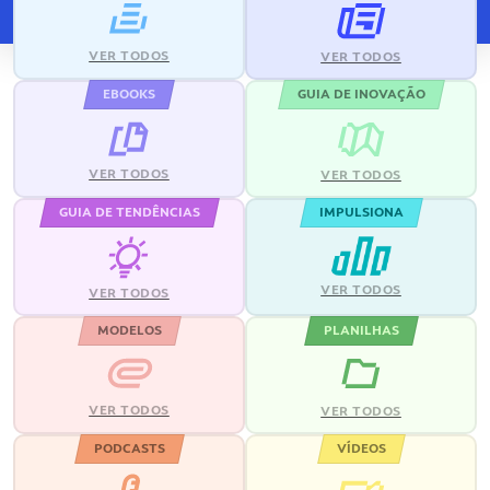
VER TODOS
VER TODOS
EBOOKS
GUIA DE INOVAÇÃO
VER TODOS
VER TODOS
GUIA DE TENDÊNCIAS
IMPULSIONA
VER TODOS
VER TODOS
MODELOS
PLANILHAS
VER TODOS
VER TODOS
PODCASTS
VÍDEOS