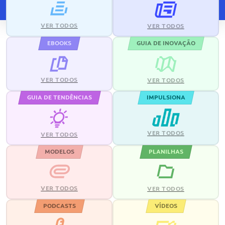
VER TODOS
VER TODOS
EBOOKS
GUIA DE INOVAÇÃO
VER TODOS
VER TODOS
GUIA DE TENDÊNCIAS
IMPULSIONA
VER TODOS
VER TODOS
MODELOS
PLANILHAS
VER TODOS
VER TODOS
PODCASTS
VÍDEOS