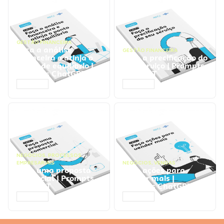
GESTÃO FINANCEIRA
Faça a análise
GESTÃO FINANCEIRA
financeira e atinja o
Faça a precificação do
ponto de equilíbrio |
seu serviço | Prompts
Prompts ChatGPT
ChatGPT
ACESSAR
ACESSAR
NEGÓCIOS
,
PROCESSOS
EMPRESARIAIS
NEGÓCIOS
,
VENDAS
Faça uma proposta
Faça ações para
comercial | Prompts
vender mais |
ChatGPT
Prompts ChatGPT
ACESSAR
ACESSAR