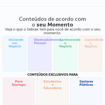
Conteúdos de acordo com
o
seu Momento
Veja o que o Sebrae tem para você de acordo com o seu
momento:
Iniciando
Desenvolvimento
Aprimorando
Expandindo
um
Pessoal
o
o
Negócio
Negócio
Negócio
CONTEÚDOS EXCLUSIVOS PARA
Para
Estudantes
Gestores
Startups
e
Públicos
Educadores