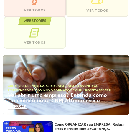
VER TODOS
VER TODOS
WEBSTORIES
VER TODOS
ABERTURA DE EMPRESA
,
ABRIR CNPJ
,
CNPJ ALFANUMÉRICO
,
EMPREENDEDORISMO
,
NOVO FORMATO DE CNPJ
,
RECEITA FEDERAL
Vai abrir uma empresa? Entenda como
funciona o novo CNPJ Alfanumérico
ACESSAR
Como ORGANIZAR sua EMPRESA. Reduzir
erros e crescer com SEGURANÇA.