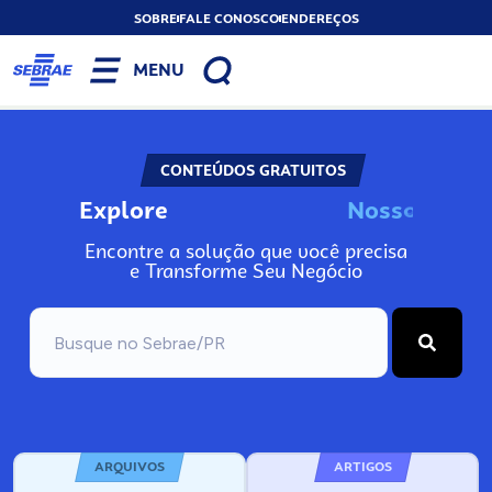
SOBRE
FALE CONOSCO
ENDEREÇOS
MENU
CONTEÚDOS GRATUITOS
Explore
N
o
s
s
a
s
F
e
r
r
Encontre a solução que você precisa
e Transforme Seu Negócio
ARQUIVOS
ARTIGOS