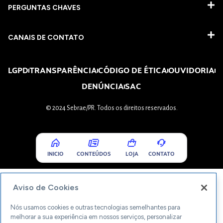
PERGUNTAS CHAVES​
CANAIS DE CONTATO
LGPD
TRANSPARÊNCIA
CÓDIGO DE ÉTICA
OUVIDORIA
DENÚNCIA
SAC
© 2024 Sebrae/PR. Todos os direitos reservados.
INICIO
CONTEÚDOS
LOJA
CONTATO
Aviso de Cookies
Nós usamos cookies e outras tecnologias semelhantes para
melhorar a sua experiência em nossos serviços, personalizar