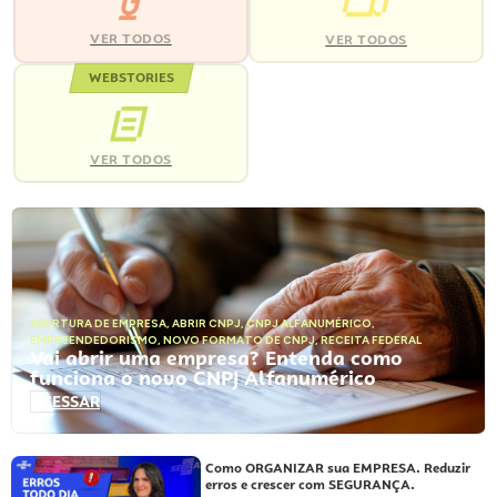
VER TODOS
VER TODOS
WEBSTORIES
VER TODOS
ABERTURA DE EMPRESA
,
ABRIR CNPJ
,
CNPJ ALFANUMÉRICO
,
EMPREENDEDORISMO
,
NOVO FORMATO DE CNPJ
,
RECEITA FEDERAL
Vai abrir uma empresa? Entenda como
funciona o novo CNPJ Alfanumérico
ACESSAR
Como ORGANIZAR sua EMPRESA. Reduzir
erros e crescer com SEGURANÇA.