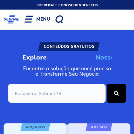
SOBRE
FALE CONOSCO
ENDEREÇOS
MENU
CONTEÚDOS GRATUITOS
Explore
N
o
s
s
o
s
I
n
f
o
Encontre a solução que você precisa
e Transforme Seu Negócio
ARQUIVOS
ARTIGOS