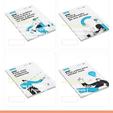
GESTÃO FINANCEIRA
Faça a análise
GESTÃO FINANCEIRA
financeira e atinja o
Faça a precificação do
ponto de equilíbrio |
seu serviço | Prompts
Prompts ChatGPT
ChatGPT
ACESSAR
ACESSAR
NEGÓCIOS
,
PROCESSOS
EMPRESARIAIS
NEGÓCIOS
,
VENDAS
Faça uma proposta
Faça ações para
comercial | Prompts
vender mais |
ChatGPT
Prompts ChatGPT
ACESSAR
ACESSAR