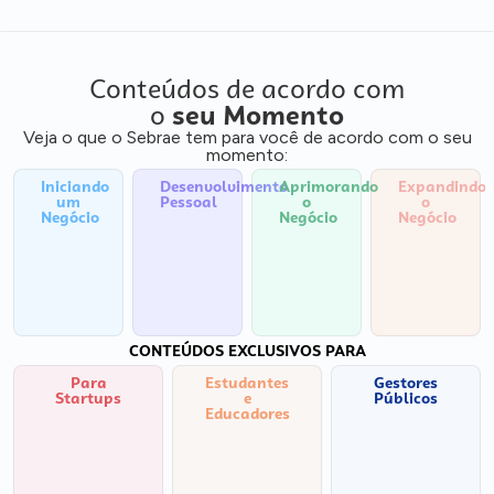
Conteúdos de acordo com
o
seu Momento
Veja o que o Sebrae tem para você de acordo com o seu
momento:
Iniciando
Desenvolvimento
Aprimorando
Expandindo
um
Pessoal
o
o
Negócio
Negócio
Negócio
CONTEÚDOS EXCLUSIVOS PARA
Para
Estudantes
Gestores
Startups
e
Públicos
Educadores