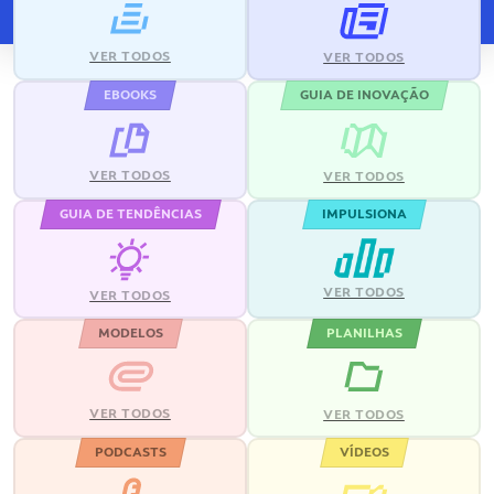
VER TODOS
VER TODOS
EBOOKS
GUIA DE INOVAÇÃO
VER TODOS
VER TODOS
GUIA DE TENDÊNCIAS
IMPULSIONA
VER TODOS
VER TODOS
MODELOS
PLANILHAS
VER TODOS
VER TODOS
PODCASTS
VÍDEOS