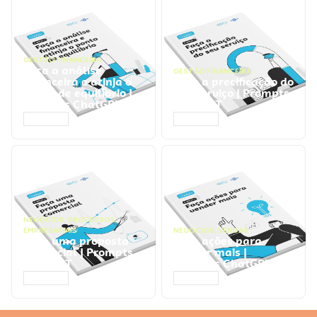
GESTÃO FINANCEIRA
Faça a análise
GESTÃO FINANCEIRA
financeira e atinja o
Faça a precificação do
ponto de equilíbrio |
seu serviço | Prompts
Prompts ChatGPT
ChatGPT
ACESSAR
ACESSAR
NEGÓCIOS
,
PROCESSOS
EMPRESARIAIS
NEGÓCIOS
,
VENDAS
Faça uma proposta
Faça ações para
comercial | Prompts
vender mais |
ChatGPT
Prompts ChatGPT
ACESSAR
ACESSAR