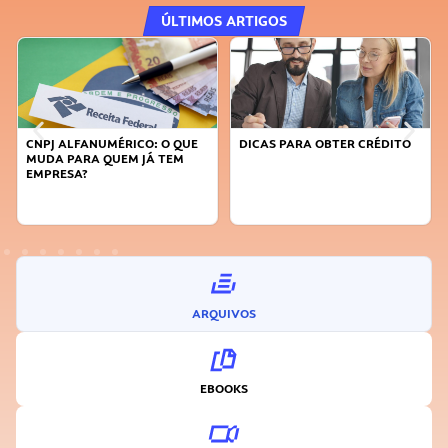
ÚLTIMOS ARTIGOS
RICO: O QUE
DICAS PARA OBTER CRÉDITO
FAÇA A DIFERENÇA:
EM JÁ TEM
SUSTENTÁVEL, SEJ
INOVADOR
ARQUIVOS
EBOOKS