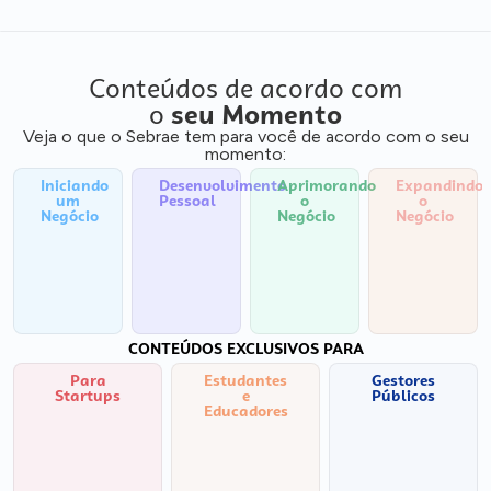
Conteúdos de acordo com
o
seu Momento
Veja o que o Sebrae tem para você de acordo com o seu
momento:
Iniciando
Desenvolvimento
Aprimorando
Expandindo
um
Pessoal
o
o
Negócio
Negócio
Negócio
CONTEÚDOS EXCLUSIVOS PARA
Para
Estudantes
Gestores
Startups
e
Públicos
Educadores