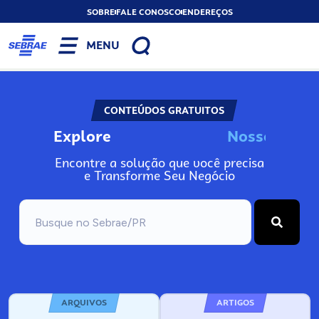
SOBRE
FALE CONOSCO
ENDEREÇOS
MENU
CONTEÚDOS GRATUITOS
Explore
N
o
s
s
o
s
A
Encontre a solução que você precisa
e Transforme Seu Negócio
ARQUIVOS
ARTIGOS