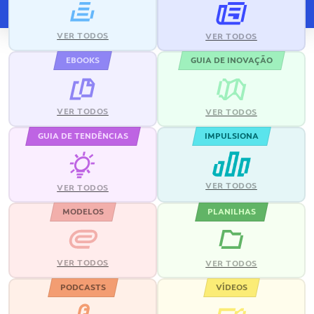
VER TODOS
VER TODOS
EBOOKS
GUIA DE INOVAÇÃO
VER TODOS
VER TODOS
GUIA DE TENDÊNCIAS
IMPULSIONA
VER TODOS
VER TODOS
MODELOS
PLANILHAS
VER TODOS
VER TODOS
PODCASTS
VÍDEOS