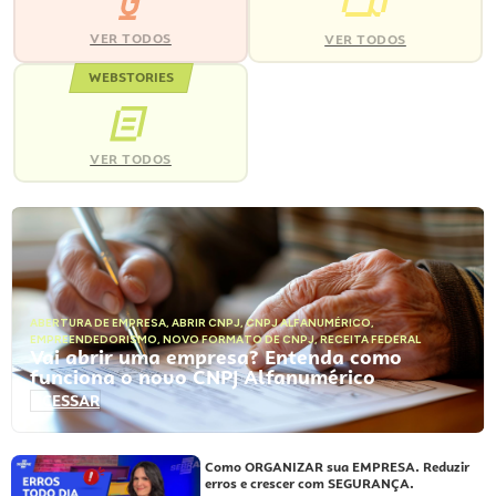
VER TODOS
VER TODOS
WEBSTORIES
VER TODOS
ABERTURA DE EMPRESA
,
ABRIR CNPJ
,
CNPJ ALFANUMÉRICO
,
EMPREENDEDORISMO
,
NOVO FORMATO DE CNPJ
,
RECEITA FEDERAL
Vai abrir uma empresa? Entenda como
funciona o novo CNPJ Alfanumérico
ACESSAR
Como ORGANIZAR sua EMPRESA. Reduzir
erros e crescer com SEGURANÇA.