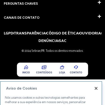
PERGUNTAS CHAVES​
CANAIS DE CONTATO
LGPD
TRANSPARÊNCIA
CÓDIGO DE ÉTICA
OUVIDORIA
DENÚNCIA
SAC
© 2024 Sebrae/PR. Todos os direitos reservados.
INICIO
CONTEÚDOS
LOJA
CONTATO
Aviso de Cookies
Nós usamos cookies e outras tecnologias semelhantes para
melhorar a sua experiência em nossos serviços, personalizar