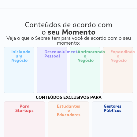
Conteúdos de acordo com
o
seu Momento
Veja o que o Sebrae tem para você de acordo com o seu
momento:
Iniciando
Desenvolvimento
Aprimorando
Expandindo
um
Pessoal
o
o
Negócio
Negócio
Negócio
CONTEÚDOS EXCLUSIVOS PARA
Para
Estudantes
Gestores
Startups
e
Públicos
Educadores