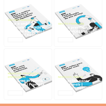
GESTÃO FINANCEIRA
Faça a análise
GESTÃO FINANCEIRA
financeira e atinja o
Faça a precificação do
ponto de equilíbrio |
seu serviço | Prompts
Prompts ChatGPT
ChatGPT
ACESSAR
ACESSAR
NEGÓCIOS
,
PROCESSOS
EMPRESARIAIS
NEGÓCIOS
,
VENDAS
Faça uma proposta
Faça ações para
comercial | Prompts
vender mais |
ChatGPT
Prompts ChatGPT
ACESSAR
ACESSAR