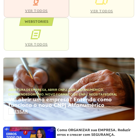
VER TODOS
VER TODOS
WEBSTORIES
VER TODOS
ABERTURA DE EMPRESA
,
ABRIR CNPJ
,
CNPJ ALFANUMÉRICO
,
EMPREENDEDORISMO
,
NOVO FORMATO DE CNPJ
,
RECEITA FEDERAL
Vai abrir uma empresa? Entenda como
funciona o novo CNPJ Alfanumérico
ACESSAR
Como ORGANIZAR sua EMPRESA. Reduzir
erros e crescer com SEGURANÇA.