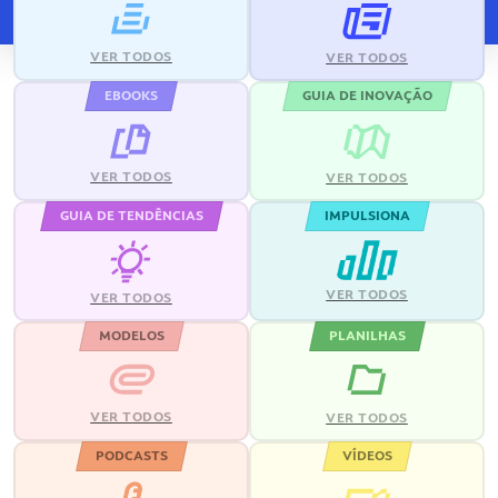
VER TODOS
VER TODOS
EBOOKS
GUIA DE INOVAÇÃO
VER TODOS
VER TODOS
GUIA DE TENDÊNCIAS
IMPULSIONA
VER TODOS
VER TODOS
MODELOS
PLANILHAS
VER TODOS
VER TODOS
PODCASTS
VÍDEOS