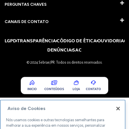
PERGUNTAS CHAVES​
CANAIS DE CONTATO
LGPD
TRANSPARÊNCIA
CÓDIGO DE ÉTICA
OUVIDORIA
DENÚNCIA
SAC
© 2024 Sebrae/PR. Todos os direitos reservados.
INICIO
CONTEÚDOS
LOJA
CONTATO
Aviso de Cookies
Nós usamos cookies e outras tecnologias semelhantes para
melhorar a sua experiência em nossos serviços, personalizar