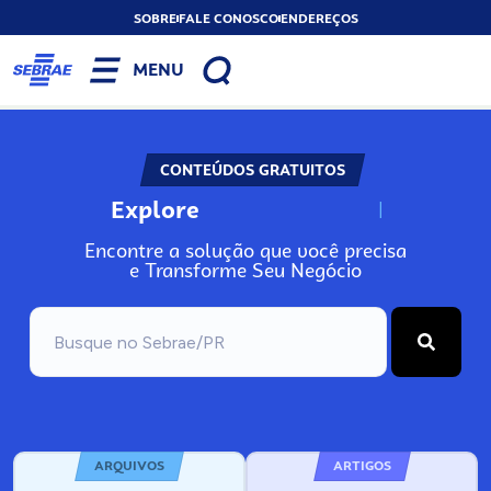
SOBRE
FALE CONOSCO
ENDEREÇOS
MENU
CONTEÚDOS GRATUITOS
Explore
N
o
s
s
o
s
A
Encontre a solução que você precisa
e Transforme Seu Negócio
ARQUIVOS
ARTIGOS