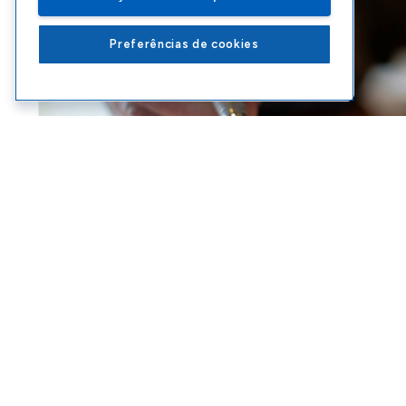
Preferências de cookies
ABERTURA DE EMPRESA
,
ABRIR CNPJ
,
CNPJ ALFANUMÉRICO
FEDERAL
Vai abrir uma empr
funciona o novo CN
ACESSAR
EBOOKS