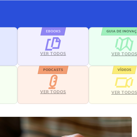
EBOOKS
GUIA DE INOVA
VER TODOS
VER TODO
PODCASTS
VÍDEOS
VER TODOS
VER TODO