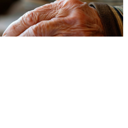
,
EMPREENDEDORISMO
,
NOVO FORMATO DE CNPJ
,
RECEITA
esa? Entenda como
PJ Alfanumérico