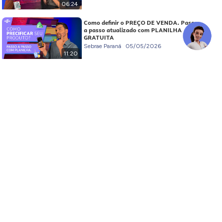
06:24
Como definir o PREÇO DE VENDA. Passo
a passo atualizado com PLANILHA
GRATUITA
Sebrae Paraná
05/05/2026
11:20
Como planejar a SUCESSÃO FAMILIAR
do NEGÓCIO.
Sebrae Paraná
28/04/2026
10:28
Passo a passo para ORGANIZAR sua
PROPRIEDADE RURAL
Sebrae Paraná
21/04/2026
07:43