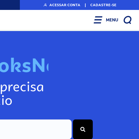
ACESSAR CONTA
|
CADASTRE-SE
MENU
N
o
s
s
o
s
A
r
q
precisa
io