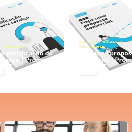
NEGÓCIOS
,
PROCESSOS
 FINANCEIRA
EMPRESARIAIS
 a precificação do
Faça uma propos
serviço | Prompts
comercial | Prom
tGPT
ChatGPT
AR
ACESSAR