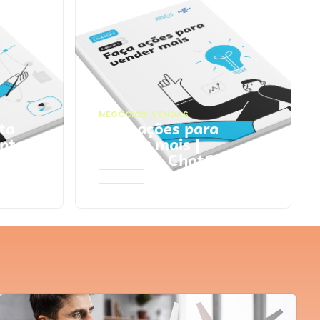
NEGÓCIOS
,
VENDAS
ta
Faça ações para
pts
vender mais |
Prompts ChatGPT
ACESSAR