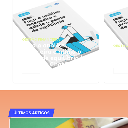
GESTÃO FINANCEIRA
Faça a análise
GESTÃO
financeira e atinja o
Faça
ponto de equilíbrio |
seu 
Prompts ChatGPT
Cha
ACESSAR
ACESS
ÚLTIMOS ARTIGOS