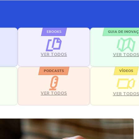
EBOOKS
GUIA DE INOVA
VER TODOS
VER TODO
PODCASTS
VÍDEOS
VER TODOS
VER TODO