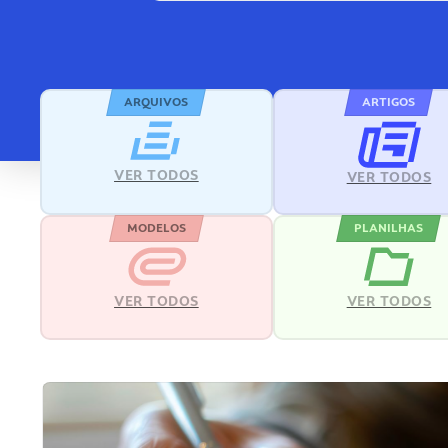
ARQUIVOS
ARTIGOS
VER TODOS
VER TODOS
MODELOS
PLANILHAS
VER TODOS
VER TODOS