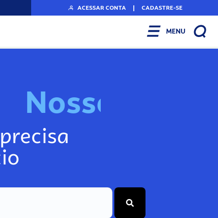
ACESSAR CONTA
|
CADASTRE-SE
MENU
N
o
s
s
o
s
I
n
f
o
g
precisa
io