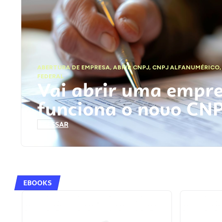
ABERTURA DE EMPRESA
,
ABRIR CNPJ
,
CNPJ ALFANUMÉRICO
FEDERAL
Vai abrir uma empr
funciona o novo CN
ACESSAR
EBOOKS