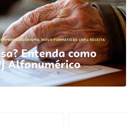
,
EMPREENDEDORISMO
,
NOVO FORMATO DE CNPJ
,
RECEITA
esa? Entenda como
PJ Alfanumérico