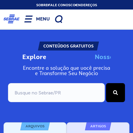
SOBRE
FALE CONOSCO
ENDEREÇOS
MENU
CONTEÚDOS GRATUITOS
Explore
N
o
s
s
o
s
I
n
f
o
Encontre a solução que você precisa
e Transforme Seu Negócio
ARQUIVOS
ARTIGOS