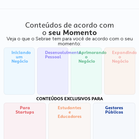
Conteúdos de acordo com
o
seu Momento
Veja o que o Sebrae tem para você de acordo com o seu
momento:
Iniciando
Desenvolvimento
Aprimorando
Expandindo
um
Pessoal
o
o
Negócio
Negócio
Negócio
CONTEÚDOS EXCLUSIVOS PARA
Para
Estudantes
Gestores
Startups
e
Públicos
Educadores