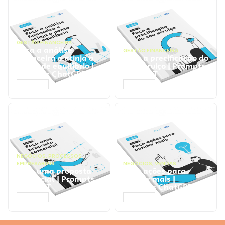
GESTÃO FINANCEIRA
Faça a análise
GESTÃO FINANCEIRA
financeira e atinja o
Faça a precificação do
ponto de equilíbrio |
seu serviço | Prompts
Prompts ChatGPT
ChatGPT
ACESSAR
ACESSAR
NEGÓCIOS
,
PROCESSOS
EMPRESARIAIS
NEGÓCIOS
,
VENDAS
Faça uma proposta
Faça ações para
comercial | Prompts
vender mais |
ChatGPT
Prompts ChatGPT
ACESSAR
ACESSAR