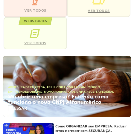
VER TODOS
VER TODOS
WEBSTORIES
VER TODOS
ABERTURA DE EMPRESA
,
ABRIR CNPJ
,
CNPJ ALFANUMÉRICO
,
EMPREENDEDORISMO
,
NOVO FORMATO DE CNPJ
,
RECEITA FEDERAL
Vai abrir uma empresa? Entenda como
funciona o novo CNPJ Alfanumérico
ACESSAR
Como ORGANIZAR sua EMPRESA. Reduzir
erros e crescer com SEGURANÇA.