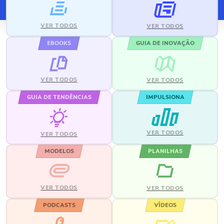
VER TODOS
VER TODOS
EBOOKS
GUIA DE INOVAÇÃO
VER TODOS
VER TODOS
GUIA DE TENDÊNCIAS
IMPULSIONA
VER TODOS
VER TODOS
MODELOS
PLANILHAS
VER TODOS
VER TODOS
PODCASTS
VÍDEOS