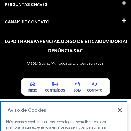
PERGUNTAS CHAVES​
CANAIS DE CONTATO
LGPD
TRANSPARÊNCIA
CÓDIGO DE ÉTICA
OUVIDORIA
DENÚNCIA
SAC
© 2024 Sebrae/PR. Todos os direitos reservados.
INICIO
CONTEÚDOS
LOJA
CONTATO
Aviso de Cookies
Nós usamos cookies e outras tecnologias semelhantes para
melhorar a sua experiência em nossos serviços, personalizar