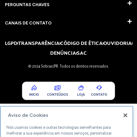
PERGUNTAS CHAVES​
CANAIS DE CONTATO
LGPD
TRANSPARÊNCIA
CÓDIGO DE ÉTICA
OUVIDORIA
DENÚNCIA
SAC
© 2024 Sebrae/PR. Todos os direitos reservados.
INICIO
CONTEÚDOS
LOJA
CONTATO
Aviso de Cookies
Nós usamos cookies e outras tecnologias semelhantes para
melhorar a sua experiência em nossos serviços, personalizar