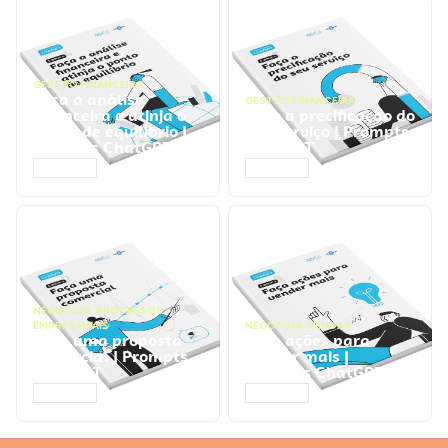
GESTÃO FINANCEIRA
Faça a análise
GESTÃO FINANCEIRA
financeira e atinja o
Faça a precificação do
ponto de equilíbrio |
seu serviço | Prompts
Prompts ChatGPT
ChatGPT
ACESSAR
ACESSAR
NEGÓCIOS
,
PROCESSOS
EMPRESARIAIS
NEGÓCIOS
,
VENDAS
Faça uma proposta
Faça ações para
comercial | Prompts
vender mais |
ChatGPT
Prompts ChatGPT
ACESSAR
ACESSAR