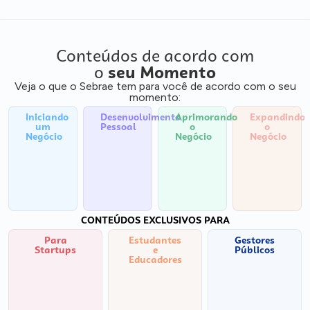
Conteúdos de acordo com
o
seu Momento
Veja o que o Sebrae tem para você de acordo com o seu
momento:
Iniciando
Desenvolvimento
Aprimorando
Expandindo
um
Pessoal
o
o
Negócio
Negócio
Negócio
CONTEÚDOS EXCLUSIVOS PARA
Para
Estudantes
Gestores
Startups
e
Públicos
Educadores