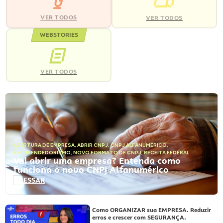
VER TODOS
VER TODOS
WEBSTORIES
VER TODOS
ABERTURA DE EMPRESA
,
ABRIR CNPJ
,
CNPJ ALFANUMÉRICO
,
EMPREENDEDORISMO
,
NOVO FORMATO DE CNPJ
,
RECEITA FEDERAL
Vai abrir uma empresa? Entenda como
funciona o novo CNPJ Alfanumérico
ACESSAR
Como ORGANIZAR sua EMPRESA. Reduzir
erros e crescer com SEGURANÇA.