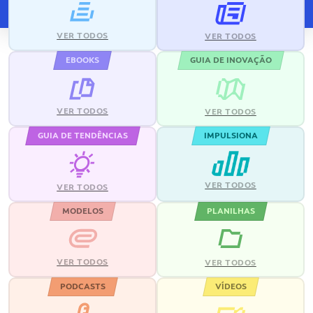
VER TODOS
VER TODOS
EBOOKS
GUIA DE INOVAÇÃO
VER TODOS
VER TODOS
GUIA DE TENDÊNCIAS
IMPULSIONA
VER TODOS
VER TODOS
MODELOS
PLANILHAS
VER TODOS
VER TODOS
PODCASTS
VÍDEOS