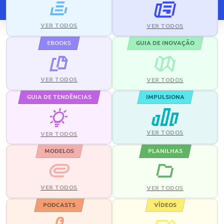
VER TODOS
VER TODOS
EBOOKS
GUIA DE INOVAÇÃO
VER TODOS
VER TODOS
GUIA DE TENDÊNCIAS
IMPULSIONA
VER TODOS
VER TODOS
MODELOS
PLANILHAS
VER TODOS
VER TODOS
PODCASTS
VÍDEOS