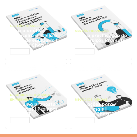
GESTÃO FINANCEIRA
Faça a análise
GESTÃO FINANCEIRA
financeira e atinja o
Faça a precificação do
ponto de equilíbrio |
seu serviço | Prompts
Prompts ChatGPT
ChatGPT
ACESSAR
ACESSAR
NEGÓCIOS
,
PROCESSOS
EMPRESARIAIS
NEGÓCIOS
,
VENDAS
Faça uma proposta
Faça ações para
comercial | Prompts
vender mais |
ChatGPT
Prompts ChatGPT
ACESSAR
ACESSAR