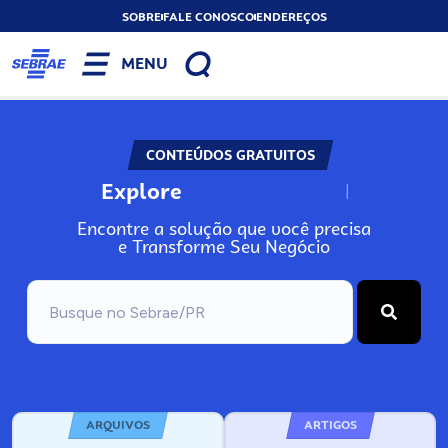
SOBRE
FALE CONOSCO
ENDEREÇOS
MENU
CONTEÚDOS GRATUITOS
Explore
N
o
s
s
o
s
A
Encontre a solução que você precisa
e Transforme Seu Negócio
ARQUIVOS
ARTIGOS