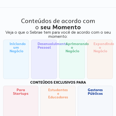
Conteúdos de acordo com
o
seu Momento
Veja o que o Sebrae tem para você de acordo com o seu
momento:
Iniciando
Desenvolvimento
Aprimorando
Expandindo
um
Pessoal
o
o
Negócio
Negócio
Negócio
CONTEÚDOS EXCLUSIVOS PARA
Para
Estudantes
Gestores
Startups
e
Públicos
Educadores