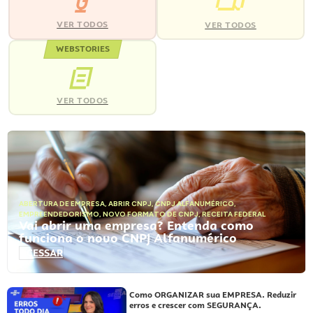
VER TODOS
VER TODOS
WEBSTORIES
VER TODOS
ABERTURA DE EMPRESA
,
ABRIR CNPJ
,
CNPJ ALFANUMÉRICO
,
EMPREENDEDORISMO
,
NOVO FORMATO DE CNPJ
,
RECEITA FEDERAL
Vai abrir uma empresa? Entenda como
funciona o novo CNPJ Alfanumérico
ACESSAR
Como ORGANIZAR sua EMPRESA. Reduzir
erros e crescer com SEGURANÇA.