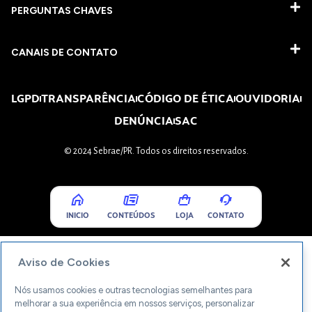
PERGUNTAS CHAVES​
CANAIS DE CONTATO
LGPD
TRANSPARÊNCIA
CÓDIGO DE ÉTICA
OUVIDORIA
DENÚNCIA
SAC
© 2024 Sebrae/PR. Todos os direitos reservados.
INICIO
CONTEÚDOS
LOJA
CONTATO
Aviso de Cookies
Nós usamos cookies e outras tecnologias semelhantes para
melhorar a sua experiência em nossos serviços, personalizar