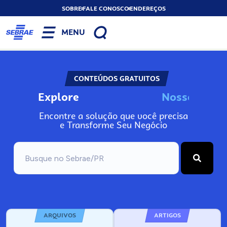
SOBRE
FALE CONOSCO
ENDEREÇOS
MENU
CONTEÚDOS GRATUITOS
Explore
N
o
s
s
o
s
I
n
f
o
Encontre a solução que você precisa
e Transforme Seu Negócio
ARQUIVOS
ARTIGOS