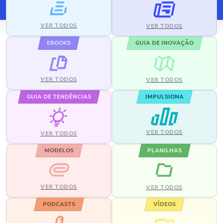
VER TODOS
VER TODOS
EBOOKS
GUIA DE INOVAÇÃO
VER TODOS
VER TODOS
GUIA DE TENDÊNCIAS
IMPULSIONA
VER TODOS
VER TODOS
MODELOS
PLANILHAS
VER TODOS
VER TODOS
PODCASTS
VÍDEOS