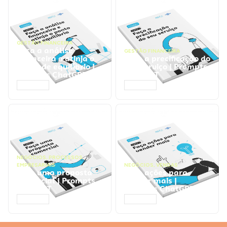
GESTÃO FINANCEIRA
Faça a análise
GESTÃO FINANCEIRA
financeira e atinja o
Faça a precificação do
ponto de equilíbrio |
seu serviço | Prompts
Prompts ChatGPT
ChatGPT
ACESSAR
ACESSAR
NEGÓCIOS
,
PROCESSOS
EMPRESARIAIS
NEGÓCIOS
,
VENDAS
Faça uma proposta
Faça ações para
comercial | Prompts
vender mais |
ChatGPT
Prompts ChatGPT
ACESSAR
ACESSAR