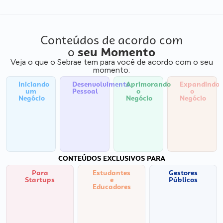
Conteúdos de acordo com
o
seu Momento
Veja o que o Sebrae tem para você de acordo com o seu
momento:
Iniciando
Desenvolvimento
Aprimorando
Expandindo
um
Pessoal
o
o
Negócio
Negócio
Negócio
CONTEÚDOS EXCLUSIVOS PARA
Para
Estudantes
Gestores
Startups
e
Públicos
Educadores