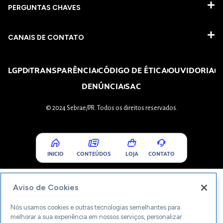
PERGUNTAS CHAVES​
CANAIS DE CONTATO
LGPD
TRANSPARÊNCIA
CÓDIGO DE ÉTICA
OUVIDORIA
DENÚNCIA
SAC
© 2024 Sebrae/PR. Todos os direitos reservados.
INICIO
CONTEÚDOS
LOJA
CONTATO
Aviso de Cookies
Nós usamos cookies e outras tecnologias semelhantes para
melhorar a sua experiência em nossos serviços, personalizar