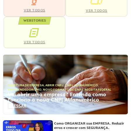
VER TODOS
VER TODOS
WEBSTORIES
VER TODOS
ABERTURA DE EMPRESA
,
ABRIR CNPJ
,
CNPJ ALFANUMÉRICO
,
EMPREENDEDORISMO
,
NOVO FORMATO DE CNPJ
,
RECEITA FEDERAL
Vai abrir uma empresa? Entenda como
funciona o novo CNPJ Alfanumérico
ACESSAR
Como ORGANIZAR sua EMPRESA. Reduzir
erros e crescer com SEGURANÇA.