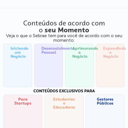
Conteúdos de acordo com
o
seu Momento
Veja o que o Sebrae tem para você de acordo com o seu
momento:
Iniciando
Desenvolvimento
Aprimorando
Expandindo
um
Pessoal
o
o
Negócio
Negócio
Negócio
CONTEÚDOS EXCLUSIVOS PARA
Para
Estudantes
Gestores
Startups
e
Públicos
Educadores