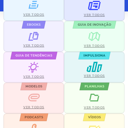
VER TODOS
VER TODOS
EBOOKS
GUIA DE INOVAÇÃO
VER TODOS
VER TODOS
GUIA DE TENDÊNCIAS
IMPULSIONA
VER TODOS
VER TODOS
MODELOS
PLANILHAS
VER TODOS
VER TODOS
PODCASTS
VÍDEOS