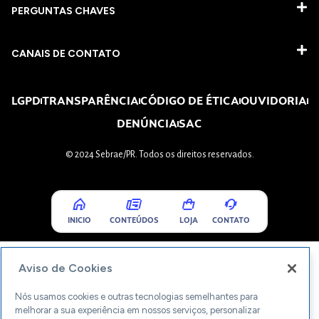
PERGUNTAS CHAVES​
CANAIS DE CONTATO
LGPD
TRANSPARÊNCIA
CÓDIGO DE ÉTICA
OUVIDORIA
DENÚNCIA
SAC
© 2024 Sebrae/PR. Todos os direitos reservados.
INICIO
CONTEÚDOS
LOJA
CONTATO
Aviso de Cookies
Nós usamos cookies e outras tecnologias semelhantes para
melhorar a sua experiência em nossos serviços, personalizar