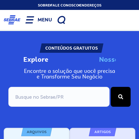
SOBRE
FALE CONOSCO
ENDEREÇOS
MENU
CONTEÚDOS GRATUITOS
Explore
N
o
s
s
o
s
I
n
f
o
Encontre a solução que você precisa
e Transforme Seu Negócio
ARQUIVOS
ARTIGOS