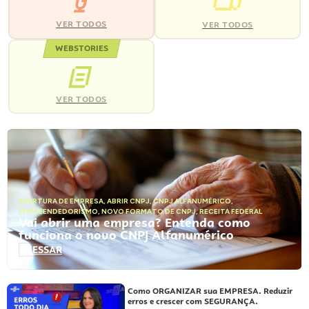
VER TODOS
VER TODOS
WEBSTORIES
VER TODOS
ABERTURA DE EMPRESA
,
ABRIR CNPJ
,
CNPJ ALFANUMÉRICO
,
EMPREENDEDORISMO
,
NOVO FORMATO DE CNPJ
,
RECEITA FEDERAL
Vai abrir uma empresa? Entenda como
funciona o novo CNPJ Alfanumérico
ACESSAR
Como ORGANIZAR sua EMPRESA. Reduzir
erros e crescer com SEGURANÇA.