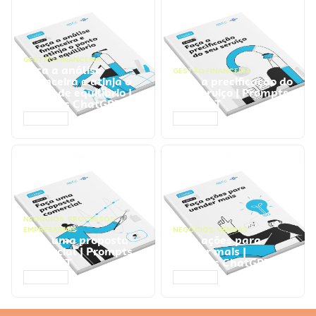
GESTÃO FINANCEIRA
Faça a análise
GESTÃO FINANCEIRA
financeira e atinja o
Faça a precificação do
ponto de equilíbrio |
seu serviço | Prompts
Prompts ChatGPT
ChatGPT
ACESSAR
ACESSAR
NEGÓCIOS
,
PROCESSOS
EMPRESARIAIS
NEGÓCIOS
,
VENDAS
Faça uma proposta
Faça ações para
comercial | Prompts
vender mais |
ChatGPT
Prompts ChatGPT
ACESSAR
ACESSAR