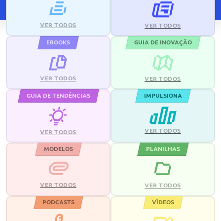
VER TODOS
VER TODOS
EBOOKS
GUIA DE INOVAÇÃO
VER TODOS
VER TODOS
GUIA DE TENDÊNCIAS
IMPULSIONA
VER TODOS
VER TODOS
MODELOS
PLANILHAS
VER TODOS
VER TODOS
PODCASTS
VÍDEOS