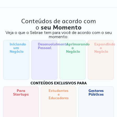
Conteúdos de acordo com
o
seu Momento
Veja o que o Sebrae tem para você de acordo com o seu
momento:
Iniciando
Desenvolvimento
Aprimorando
Expandindo
um
Pessoal
o
o
Negócio
Negócio
Negócio
CONTEÚDOS EXCLUSIVOS PARA
Para
Estudantes
Gestores
Startups
e
Públicos
Educadores