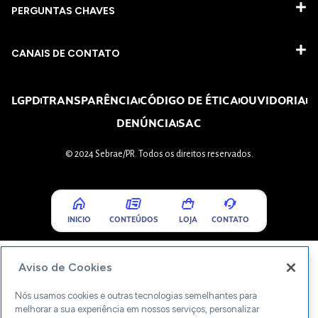
PERGUNTAS CHAVES​
CANAIS DE CONTATO
LGPD
TRANSPARÊNCIA
CÓDIGO DE ÉTICA
OUVIDORIA
DENÚNCIA
SAC
© 2024 Sebrae/PR. Todos os direitos reservados.
INICIO
CONTEÚDOS
LOJA
CONTATO
Aviso de Cookies
Nós usamos cookies e outras tecnologias semelhantes para
melhorar a sua experiência em nossos serviços, personalizar