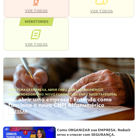
VER TODOS
VER TODOS
WEBSTORIES
VER TODOS
ABERTURA DE EMPRESA
,
ABRIR CNPJ
,
CNPJ ALFANUMÉRICO
,
EMPREENDEDORISMO
,
NOVO FORMATO DE CNPJ
,
RECEITA FEDERAL
Vai abrir uma empresa? Entenda como
funciona o novo CNPJ Alfanumérico
ACESSAR
Como ORGANIZAR sua EMPRESA. Reduzir
erros e crescer com SEGURANÇA.