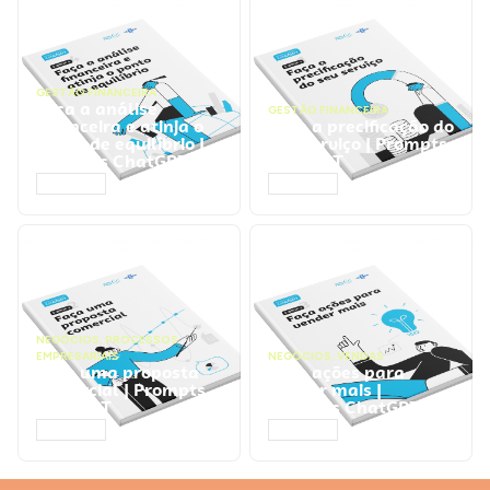
GESTÃO FINANCEIRA
Faça a análise
GESTÃO FINANCEIRA
financeira e atinja o
Faça a precificação do
ponto de equilíbrio |
seu serviço | Prompts
Prompts ChatGPT
ChatGPT
ACESSAR
ACESSAR
NEGÓCIOS
,
PROCESSOS
EMPRESARIAIS
NEGÓCIOS
,
VENDAS
Faça uma proposta
Faça ações para
comercial | Prompts
vender mais |
ChatGPT
Prompts ChatGPT
ACESSAR
ACESSAR