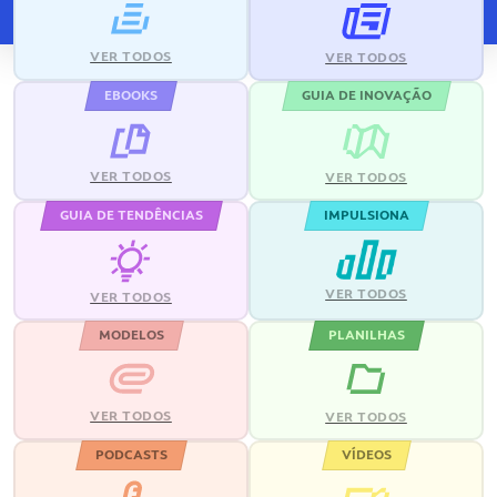
VER TODOS
VER TODOS
EBOOKS
GUIA DE INOVAÇÃO
VER TODOS
VER TODOS
GUIA DE TENDÊNCIAS
IMPULSIONA
VER TODOS
VER TODOS
MODELOS
PLANILHAS
VER TODOS
VER TODOS
PODCASTS
VÍDEOS