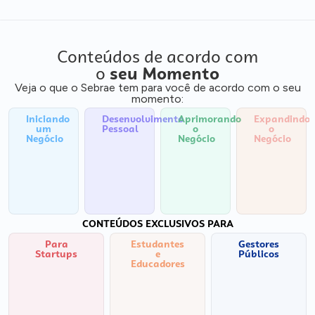
Conteúdos de acordo com
o
seu Momento
Veja o que o Sebrae tem para você de acordo com o seu
momento:
Iniciando
Desenvolvimento
Aprimorando
Expandindo
um
Pessoal
o
o
Negócio
Negócio
Negócio
CONTEÚDOS EXCLUSIVOS PARA
Para
Estudantes
Gestores
Startups
e
Públicos
Educadores