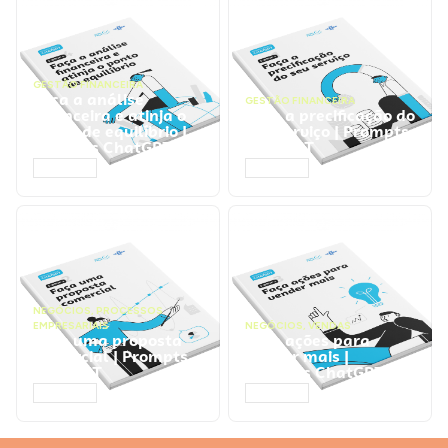
GESTÃO FINANCEIRA
Faça a análise
GESTÃO FINANCEIRA
financeira e atinja o
Faça a precificação do
ponto de equilíbrio |
seu serviço | Prompts
Prompts ChatGPT
ChatGPT
ACESSAR
ACESSAR
NEGÓCIOS
,
PROCESSOS
EMPRESARIAIS
NEGÓCIOS
,
VENDAS
Faça uma proposta
Faça ações para
comercial | Prompts
vender mais |
ChatGPT
Prompts ChatGPT
ACESSAR
ACESSAR