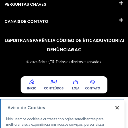
PERGUNTAS CHAVES​
CANAIS DE CONTATO
LGPD
TRANSPARÊNCIA
CÓDIGO DE ÉTICA
OUVIDORIA
DENÚNCIA
SAC
© 2024 Sebrae/PR. Todos os direitos reservados.
INICIO
CONTEÚDOS
LOJA
CONTATO
Aviso de Cookies
Nós usamos cookies e outras tecnologias semelhantes para
melhorar a sua experiência em nossos serviços, personalizar