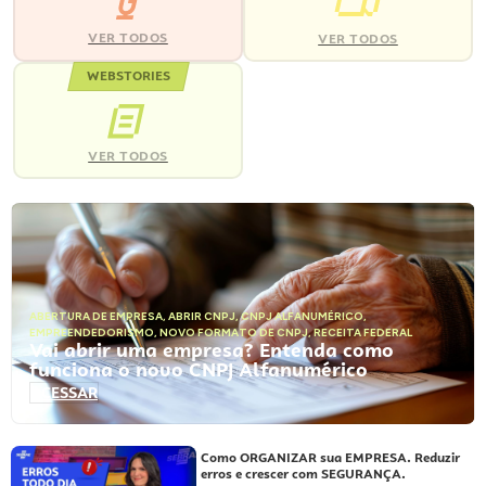
VER TODOS
VER TODOS
WEBSTORIES
VER TODOS
ABERTURA DE EMPRESA
,
ABRIR CNPJ
,
CNPJ ALFANUMÉRICO
,
EMPREENDEDORISMO
,
NOVO FORMATO DE CNPJ
,
RECEITA FEDERAL
Vai abrir uma empresa? Entenda como
funciona o novo CNPJ Alfanumérico
ACESSAR
Como ORGANIZAR sua EMPRESA. Reduzir
erros e crescer com SEGURANÇA.