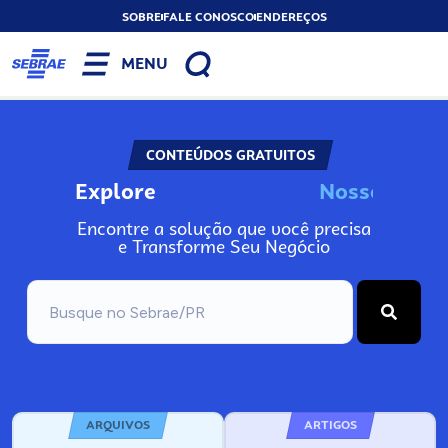
SOBRE
FALE CONOSCO
ENDEREÇOS
MENU
CONTEÚDOS GRATUITOS
Explore
N
o
s
s
o
s
A
I
n
Encontre a solução que você precisa
e Transforme Seu Negócio
ARQUIVOS
ARTIGOS