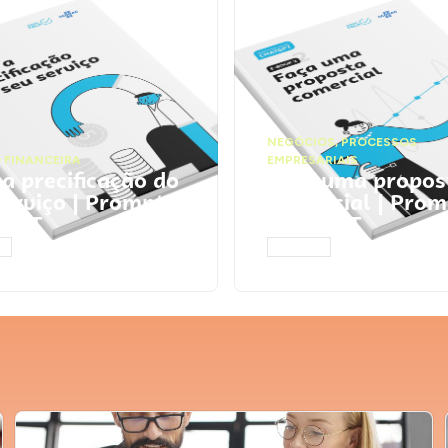
NEGÓCIOS
,
PROCESSOS
 FINANCEIRA
EMPRESARIAIS
 a precificação do
Faça uma propos
serviço | Prompts
comercial | Prom
tGPT
ChatGPT
AR
ACESSAR