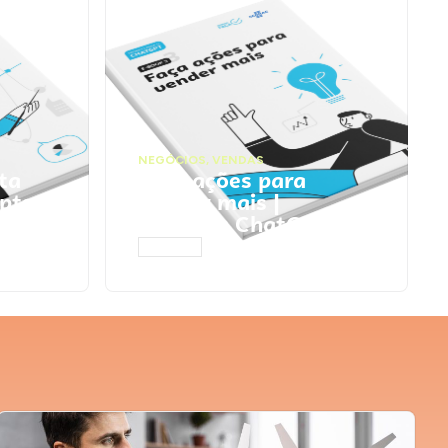
NEGÓCIOS
,
VENDAS
ta
Faça ações para
pts
vender mais |
Prompts ChatGPT
ACESSAR