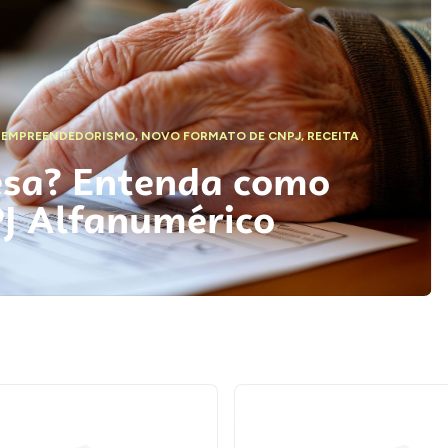
,
EMPREENDEDORISMO
,
NOVO FORMATO DE CNPJ
,
RECEITA
esa? Entenda como
PJ Alfanumérico