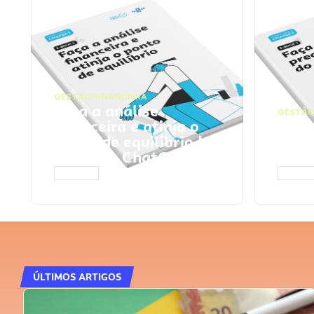
GESTÃO FINANCEIRA
Faça a análise
GESTÃO
financeira e atinja o
Faça
ponto de equilíbrio |
seu 
Prompts ChatGPT
Cha
ACESSAR
ACESS
ÚLTIMOS ARTIGOS