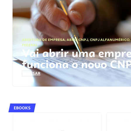
ABERTURA DE EMPRESA
,
ABRIR CNPJ
,
CNPJ ALFANUMÉRICO
FEDERAL
Vai abrir uma empr
funciona o novo CN
ACESSAR
EBOOKS