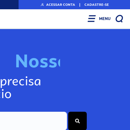
ACESSAR CONTA
|
CADASTRE-SE
MENU
N
o
s
s
o
s
I
n
f
o
g
precisa
io