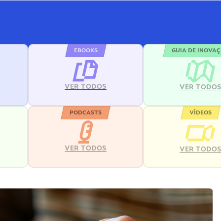
EBOOKS
GUIA DE INOVA
VER TODOS
VER TODO
PODCASTS
VÍDEOS
VER TODOS
VER TODO