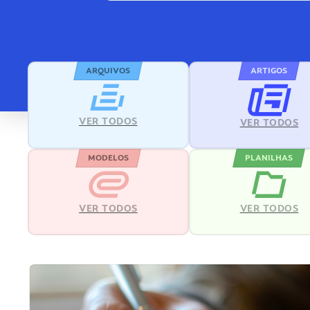
ARQUIVOS
ARTIGOS
VER TODOS
VER TODOS
MODELOS
PLANILHAS
VER TODOS
VER TODOS