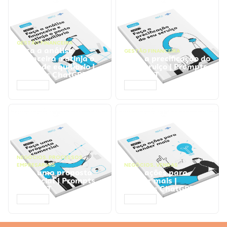
GESTÃO FINANCEIRA
Faça a análise
GESTÃO FINANCEIRA
financeira e atinja o
Faça a precificação do
ponto de equilíbrio |
seu serviço | Prompts
Prompts ChatGPT
ChatGPT
ACESSAR
ACESSAR
NEGÓCIOS
,
PROCESSOS
EMPRESARIAIS
NEGÓCIOS
,
VENDAS
Faça uma proposta
Faça ações para
comercial | Prompts
vender mais |
ChatGPT
Prompts ChatGPT
ACESSAR
ACESSAR