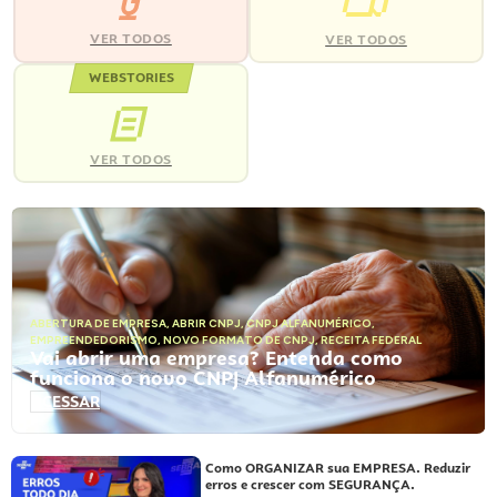
VER TODOS
VER TODOS
WEBSTORIES
VER TODOS
ABERTURA DE EMPRESA
,
ABRIR CNPJ
,
CNPJ ALFANUMÉRICO
,
EMPREENDEDORISMO
,
NOVO FORMATO DE CNPJ
,
RECEITA FEDERAL
Vai abrir uma empresa? Entenda como
funciona o novo CNPJ Alfanumérico
ACESSAR
Como ORGANIZAR sua EMPRESA. Reduzir
erros e crescer com SEGURANÇA.