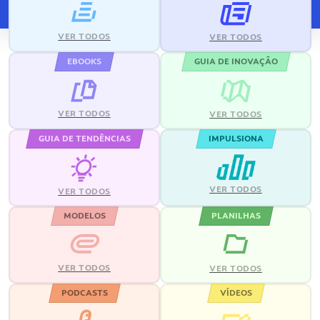
VER TODOS
VER TODOS
EBOOKS
GUIA DE INOVAÇÃO
VER TODOS
VER TODOS
GUIA DE TENDÊNCIAS
IMPULSIONA
VER TODOS
VER TODOS
MODELOS
PLANILHAS
VER TODOS
VER TODOS
PODCASTS
VÍDEOS