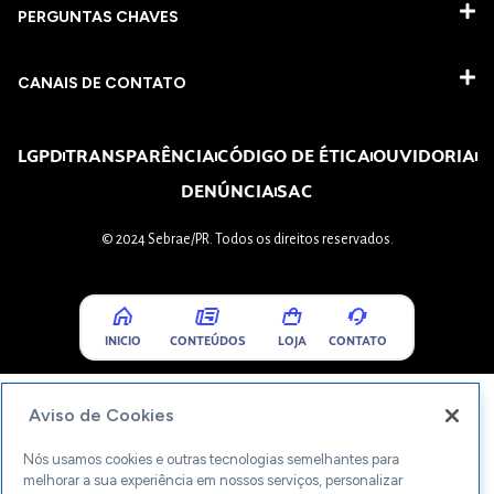
PERGUNTAS CHAVES​
CANAIS DE CONTATO
LGPD
TRANSPARÊNCIA
CÓDIGO DE ÉTICA
OUVIDORIA
DENÚNCIA
SAC
© 2024 Sebrae/PR. Todos os direitos reservados.
INICIO
CONTEÚDOS
LOJA
CONTATO
Aviso de Cookies
Nós usamos cookies e outras tecnologias semelhantes para
melhorar a sua experiência em nossos serviços, personalizar