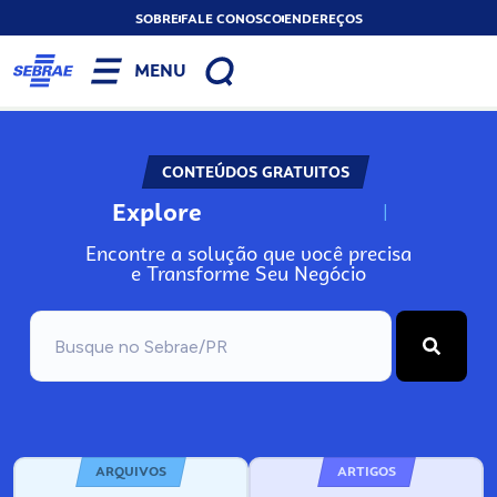
SOBRE
FALE CONOSCO
ENDEREÇOS
MENU
CONTEÚDOS GRATUITOS
Explore
N
o
s
s
o
s
A
Encontre a solução que você precisa
e Transforme Seu Negócio
ARQUIVOS
ARTIGOS