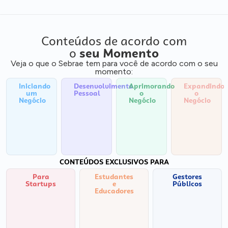
Conteúdos de acordo com
o
seu Momento
Veja o que o Sebrae tem para você de acordo com o seu
momento:
Iniciando
Desenvolvimento
Aprimorando
Expandindo
um
Pessoal
o
o
Negócio
Negócio
Negócio
CONTEÚDOS EXCLUSIVOS PARA
Para
Estudantes
Gestores
Startups
e
Públicos
Educadores