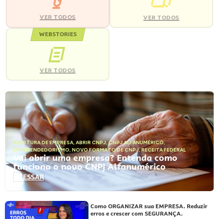
VER TODOS
VER TODOS
WEBSTORIES
VER TODOS
ABERTURA DE EMPRESA
,
ABRIR CNPJ
,
CNPJ ALFANUMÉRICO
,
EMPREENDEDORISMO
,
NOVO FORMATO DE CNPJ
,
RECEITA FEDERAL
Vai abrir uma empresa? Entenda como
funciona o novo CNPJ Alfanumérico
ACESSAR
Como ORGANIZAR sua EMPRESA. Reduzir
erros e crescer com SEGURANÇA.