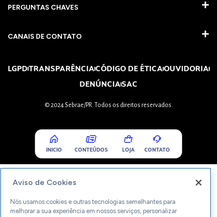
PERGUNTAS CHAVES​
CANAIS DE CONTATO
LGPD
TRANSPARÊNCIA
CÓDIGO DE ÉTICA
OUVIDORIA
DENÚNCIA
SAC
© 2024 Sebrae/PR. Todos os direitos reservados.
INICIO
CONTEÚDOS
LOJA
CONTATO
Aviso de Cookies
Nós usamos cookies e outras tecnologias semelhantes para
melhorar a sua experiência em nossos serviços, personalizar