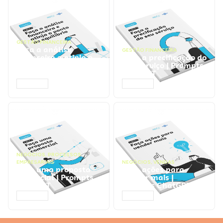
GESTÃO FINANCEIRA
Faça a análise
GESTÃO FINANCEIRA
financeira e atinja o
Faça a precificação do
ponto de equilíbrio |
seu serviço | Prompts
Prompts ChatGPT
ChatGPT
ACESSAR
ACESSAR
NEGÓCIOS
,
PROCESSOS
EMPRESARIAIS
NEGÓCIOS
,
VENDAS
Faça uma proposta
Faça ações para
comercial | Prompts
vender mais |
ChatGPT
Prompts ChatGPT
ACESSAR
ACESSAR