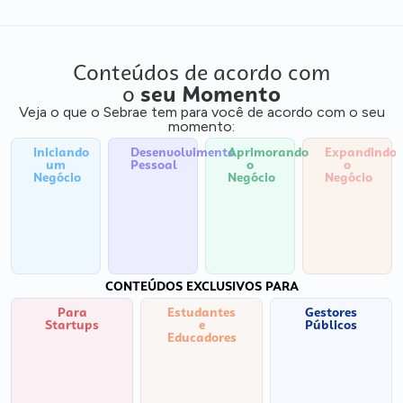
Conteúdos de acordo com
o
seu Momento
Veja o que o Sebrae tem para você de acordo com o seu
momento:
Iniciando
Desenvolvimento
Aprimorando
Expandindo
um
Pessoal
o
o
Negócio
Negócio
Negócio
CONTEÚDOS EXCLUSIVOS PARA
Para
Estudantes
Gestores
Startups
e
Públicos
Educadores