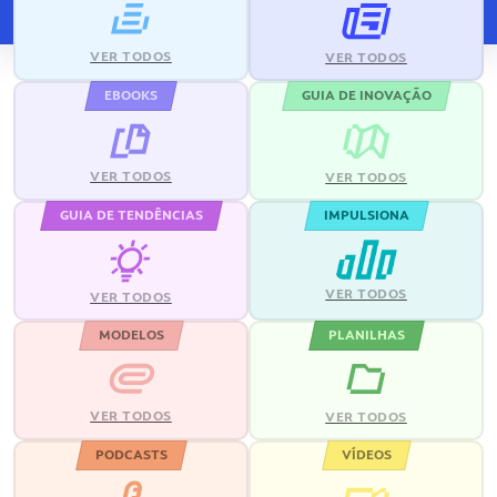
VER TODOS
VER TODOS
EBOOKS
GUIA DE INOVAÇÃO
VER TODOS
VER TODOS
GUIA DE TENDÊNCIAS
IMPULSIONA
VER TODOS
VER TODOS
MODELOS
PLANILHAS
VER TODOS
VER TODOS
PODCASTS
VÍDEOS