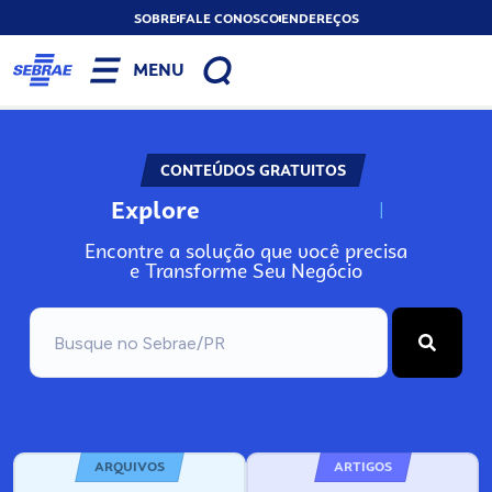
SOBRE
FALE CONOSCO
ENDEREÇOS
MENU
CONTEÚDOS GRATUITOS
Explore
N
o
s
s
o
s
A
Encontre a solução que você precisa
e Transforme Seu Negócio
ARQUIVOS
ARTIGOS