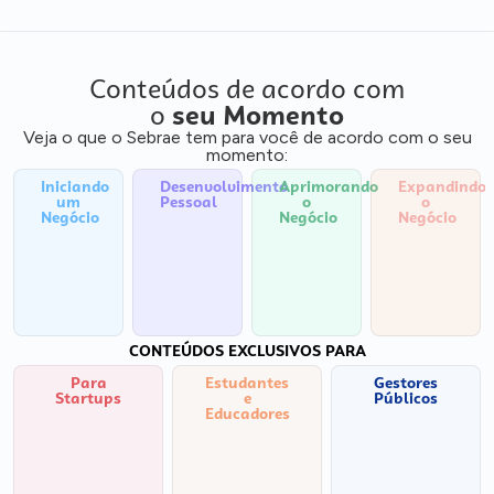
Conteúdos de acordo com
o
seu Momento
Veja o que o Sebrae tem para você de acordo com o seu
momento:
Iniciando
Desenvolvimento
Aprimorando
Expandindo
um
Pessoal
o
o
Negócio
Negócio
Negócio
CONTEÚDOS EXCLUSIVOS PARA
Para
Estudantes
Gestores
Startups
e
Públicos
Educadores