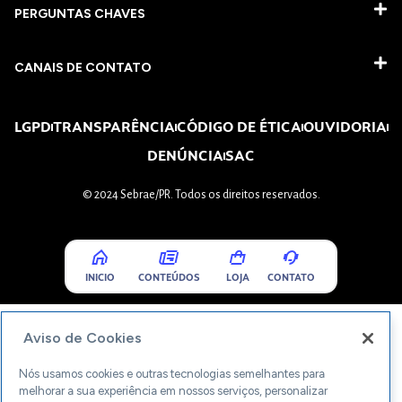
PERGUNTAS CHAVES​
CANAIS DE CONTATO
LGPD
TRANSPARÊNCIA
CÓDIGO DE ÉTICA
OUVIDORIA
DENÚNCIA
SAC
© 2024 Sebrae/PR. Todos os direitos reservados.
INICIO
CONTEÚDOS
LOJA
CONTATO
Aviso de Cookies
Nós usamos cookies e outras tecnologias semelhantes para
melhorar a sua experiência em nossos serviços, personalizar