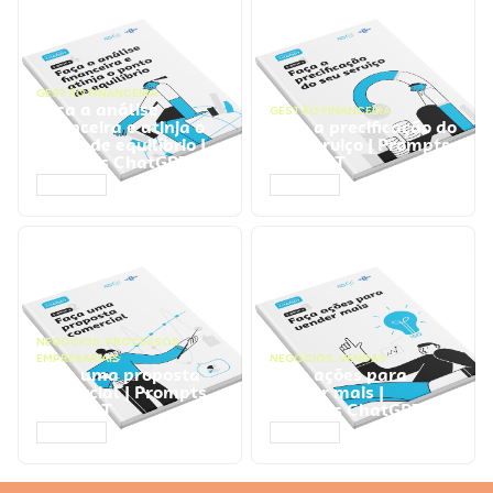
GESTÃO FINANCEIRA
Faça a análise
GESTÃO FINANCEIRA
financeira e atinja o
Faça a precificação do
ponto de equilíbrio |
seu serviço | Prompts
Prompts ChatGPT
ChatGPT
ACESSAR
ACESSAR
NEGÓCIOS
,
PROCESSOS
EMPRESARIAIS
NEGÓCIOS
,
VENDAS
Faça uma proposta
Faça ações para
comercial | Prompts
vender mais |
ChatGPT
Prompts ChatGPT
ACESSAR
ACESSAR