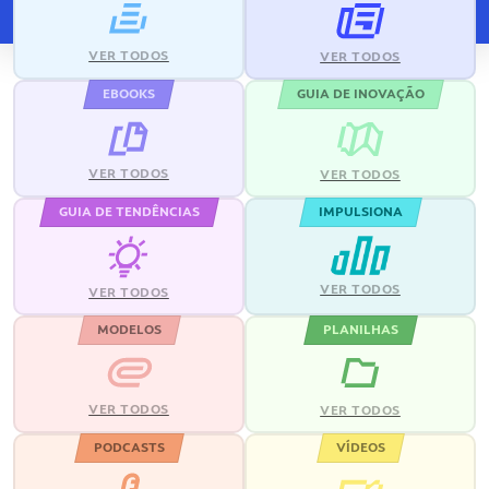
VER TODOS
VER TODOS
EBOOKS
GUIA DE INOVAÇÃO
VER TODOS
VER TODOS
GUIA DE TENDÊNCIAS
IMPULSIONA
VER TODOS
VER TODOS
MODELOS
PLANILHAS
VER TODOS
VER TODOS
PODCASTS
VÍDEOS