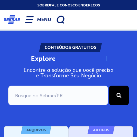
SOBRE
FALE CONOSCO
ENDEREÇOS
MENU
CONTEÚDOS GRATUITOS
Explore
N
o
s
s
o
s
A
Encontre a solução que você precisa
e Transforme Seu Negócio
ARQUIVOS
ARTIGOS