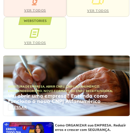
VER TODOS
VER TODOS
WEBSTORIES
VER TODOS
ABERTURA DE EMPRESA
,
ABRIR CNPJ
,
CNPJ ALFANUMÉRICO
,
EMPREENDEDORISMO
,
NOVO FORMATO DE CNPJ
,
RECEITA FEDERAL
Vai abrir uma empresa? Entenda como
funciona o novo CNPJ Alfanumérico
ACESSAR
Como ORGANIZAR sua EMPRESA. Reduzir
erros e crescer com SEGURANÇA.