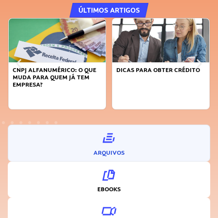
ÚLTIMOS ARTIGOS
QUE
DICAS PARA OBTER CRÉDITO
FAÇA A DIFERENÇA: SEJA
M
SUSTENTÁVEL, SEJA
INOVADOR
ARQUIVOS
EBOOKS