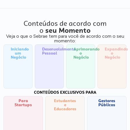
Conteúdos de acordo com
o
seu Momento
Veja o que o Sebrae tem para você de acordo com o seu
momento:
Iniciando
Desenvolvimento
Aprimorando
Expandindo
um
Pessoal
o
o
Negócio
Negócio
Negócio
CONTEÚDOS EXCLUSIVOS PARA
Para
Estudantes
Gestores
Startups
e
Públicos
Educadores