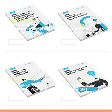
GESTÃO FINANCEIRA
Faça a análise
GESTÃO FINANCEIRA
financeira e atinja o
Faça a precificação do
ponto de equilíbrio |
seu serviço | Prompts
Prompts ChatGPT
ChatGPT
ACESSAR
ACESSAR
NEGÓCIOS
,
PROCESSOS
EMPRESARIAIS
NEGÓCIOS
,
VENDAS
Faça uma proposta
Faça ações para
comercial | Prompts
vender mais |
ChatGPT
Prompts ChatGPT
ACESSAR
ACESSAR