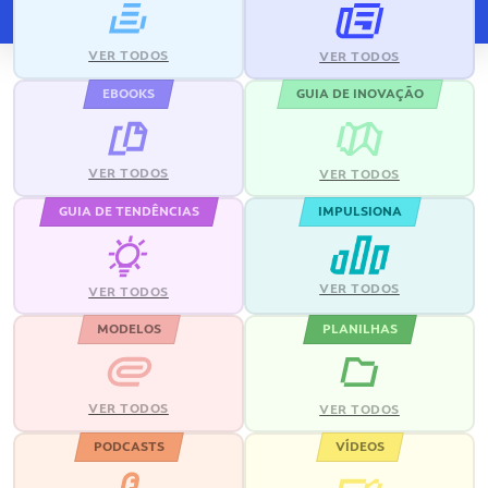
VER TODOS
VER TODOS
EBOOKS
GUIA DE INOVAÇÃO
VER TODOS
VER TODOS
GUIA DE TENDÊNCIAS
IMPULSIONA
VER TODOS
VER TODOS
MODELOS
PLANILHAS
VER TODOS
VER TODOS
PODCASTS
VÍDEOS