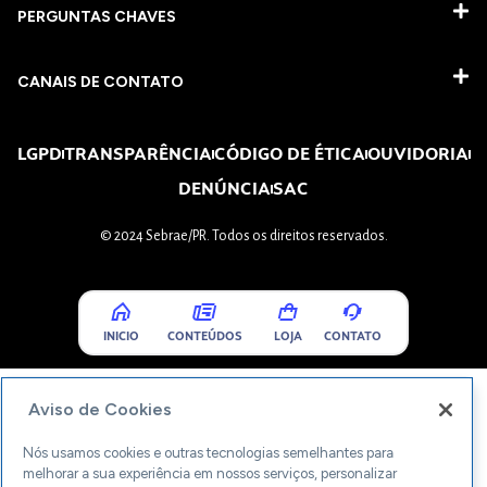
PERGUNTAS CHAVES​
CANAIS DE CONTATO
LGPD
TRANSPARÊNCIA
CÓDIGO DE ÉTICA
OUVIDORIA
DENÚNCIA
SAC
© 2024 Sebrae/PR. Todos os direitos reservados.
INICIO
CONTEÚDOS
LOJA
CONTATO
Aviso de Cookies
Nós usamos cookies e outras tecnologias semelhantes para
melhorar a sua experiência em nossos serviços, personalizar