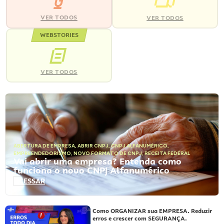
VER TODOS
VER TODOS
WEBSTORIES
VER TODOS
ABERTURA DE EMPRESA
,
ABRIR CNPJ
,
CNPJ ALFANUMÉRICO
,
EMPREENDEDORISMO
,
NOVO FORMATO DE CNPJ
,
RECEITA FEDERAL
Vai abrir uma empresa? Entenda como
funciona o novo CNPJ Alfanumérico
ACESSAR
Como ORGANIZAR sua EMPRESA. Reduzir
erros e crescer com SEGURANÇA.