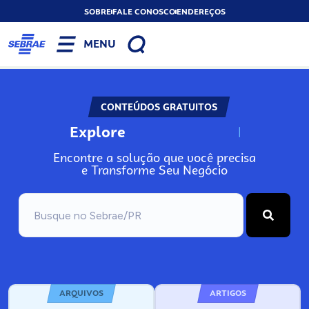
SOBRE
FALE CONOSCO
ENDEREÇOS
MENU
CONTEÚDOS GRATUITOS
Explore
N
o
s
s
o
s
A
Encontre a solução que você precisa
e Transforme Seu Negócio
ARQUIVOS
ARTIGOS