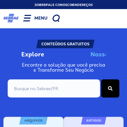
SOBRE
FALE CONOSCO
ENDEREÇOS
MENU
CONTEÚDOS GRATUITOS
Explore
N
o
s
s
o
s
I
n
f
Encontre a solução que você precisa
e Transforme Seu Negócio
ARQUIVOS
ARTIGOS