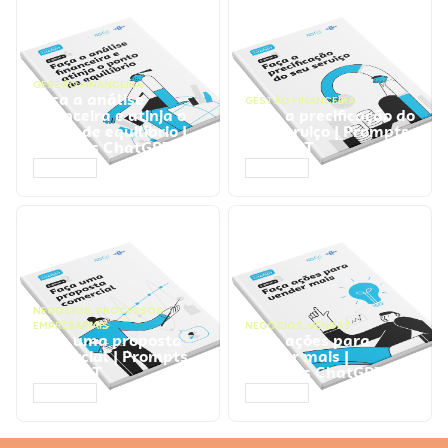
GESTÃO FINANCEIRA
Faça a análise
GESTÃO FINANCEIRA
financeira e atinja o
Faça a precificação do
ponto de equilíbrio |
seu serviço | Prompts
Prompts ChatGPT
ChatGPT
ACESSAR
ACESSAR
NEGÓCIOS
,
PROCESSOS
EMPRESARIAIS
NEGÓCIOS
,
VENDAS
Faça uma proposta
Faça ações para
comercial | Prompts
vender mais |
ChatGPT
Prompts ChatGPT
ACESSAR
ACESSAR