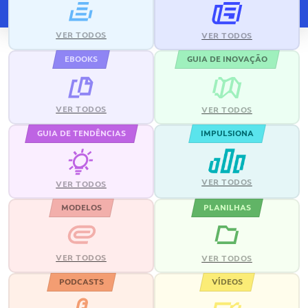
VER TODOS
VER TODOS
EBOOKS
GUIA DE INOVAÇÃO
VER TODOS
VER TODOS
GUIA DE TENDÊNCIAS
IMPULSIONA
VER TODOS
VER TODOS
MODELOS
PLANILHAS
VER TODOS
VER TODOS
PODCASTS
VÍDEOS