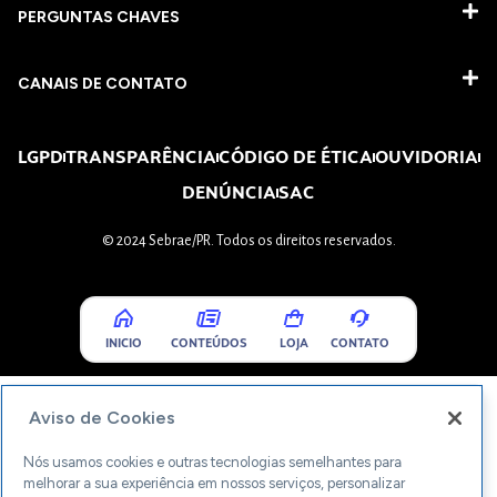
PERGUNTAS CHAVES​
CANAIS DE CONTATO
LGPD
TRANSPARÊNCIA
CÓDIGO DE ÉTICA
OUVIDORIA
DENÚNCIA
SAC
© 2024 Sebrae/PR. Todos os direitos reservados.
INICIO
CONTEÚDOS
LOJA
CONTATO
Aviso de Cookies
Nós usamos cookies e outras tecnologias semelhantes para
melhorar a sua experiência em nossos serviços, personalizar