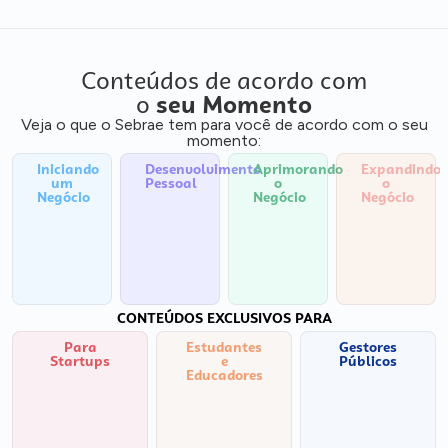
Conteúdos de acordo com
o
seu Momento
Veja o que o Sebrae tem para você de acordo com o seu
momento:
Iniciando
Desenvolvimento
Aprimorando
Expandindo
um
Pessoal
o
o
Negócio
Negócio
Negócio
CONTEÚDOS EXCLUSIVOS PARA
Para
Estudantes
Gestores
Startups
e
Públicos
Educadores