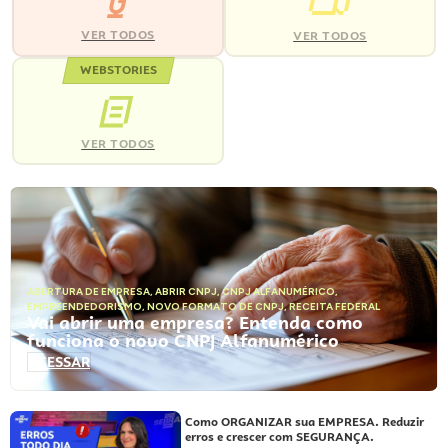
VER TODOS
VER TODOS
WEBSTORIES
VER TODOS
ABERTURA DE EMPRESA
,
ABRIR CNPJ
,
CNPJ ALFANUMÉRICO
,
EMPREENDEDORISMO
,
NOVO FORMATO DE CNPJ
,
RECEITA FEDERAL
Vai abrir uma empresa? Entenda como
funciona o novo CNPJ Alfanumérico
ACESSAR
Como ORGANIZAR sua EMPRESA. Reduzir
erros e crescer com SEGURANÇA.