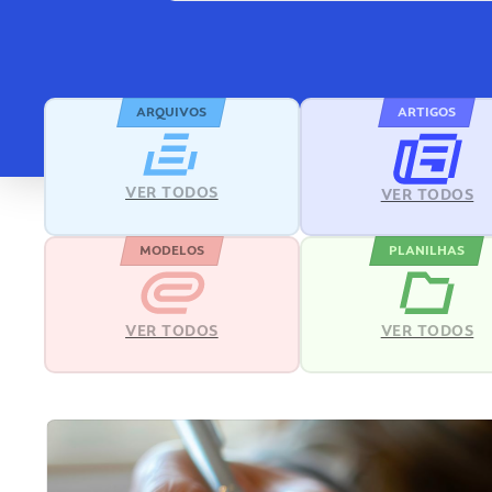
ARQUIVOS
ARTIGOS
VER TODOS
VER TODOS
MODELOS
PLANILHAS
VER TODOS
VER TODOS