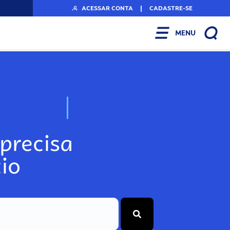
ACESSAR CONTA
|
CADASTRE-SE
MENU
N
o
s
s
o
s
A
r
precisa
io