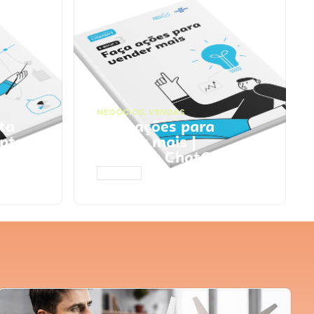
NEGÓCIOS
,
VENDAS
ta
Faça ações para
pts
vender mais |
Prompts ChatGPT
ACESSAR