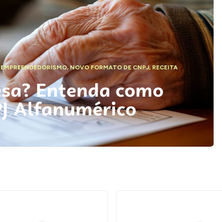
,
EMPREENDEDORISMO
,
NOVO FORMATO DE CNPJ
,
RECEITA
esa? Entenda como
PJ Alfanumérico