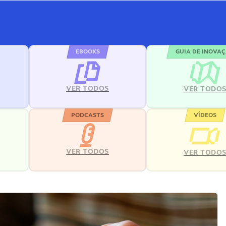
EBOOKS
GUIA DE INOVA
VER TODOS
VER TODO
PODCASTS
VÍDEOS
VER TODOS
VER TODO