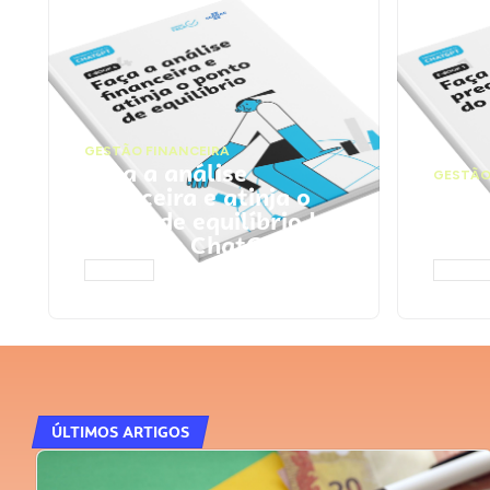
GESTÃO FINANCEIRA
Faça a análise
GESTÃO
financeira e atinja o
Faça
ponto de equilíbrio |
seu 
Prompts ChatGPT
Cha
ACESSAR
ACESS
ÚLTIMOS ARTIGOS