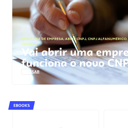
ABERTURA DE EMPRESA
,
ABRIR CNPJ
,
CNPJ ALFANUMÉRICO
FEDERAL
Vai abrir uma empr
funciona o novo CN
ACESSAR
EBOOKS