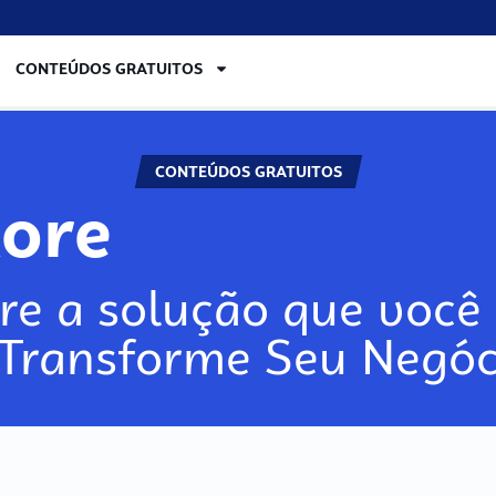
CONTEÚDOS GRATUITOS
CONTEÚDOS GRATUITOS
lore
re a solução que você 
 Transforme Seu Negóc