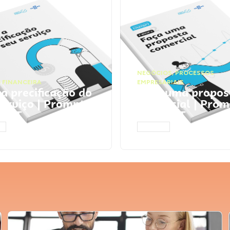
NEGÓCIOS
,
PROCESSOS
 FINANCEIRA
EMPRESARIAIS
 a precificação do
Faça uma propos
serviço | Prompts
comercial | Prom
tGPT
ChatGPT
AR
ACESSAR