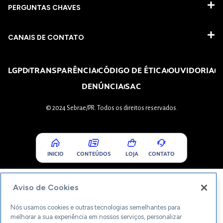
PERGUNTAS CHAVES​
CANAIS DE CONTATO
LGPD
TRANSPARÊNCIA
CÓDIGO DE ÉTICA
OUVIDORIA
DENÚNCIA
SAC
© 2024 Sebrae/PR. Todos os direitos reservados.
INICIO
CONTEÚDOS
LOJA
CONTATO
Aviso de Cookies
Nós usamos cookies e outras tecnologias semelhantes para
melhorar a sua experiência em nossos serviços, personalizar