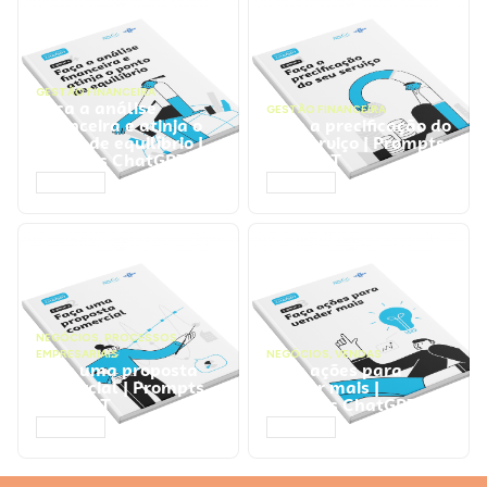
GESTÃO FINANCEIRA
Faça a análise
GESTÃO FINANCEIRA
financeira e atinja o
Faça a precificação do
ponto de equilíbrio |
seu serviço | Prompts
Prompts ChatGPT
ChatGPT
ACESSAR
ACESSAR
NEGÓCIOS
,
PROCESSOS
EMPRESARIAIS
NEGÓCIOS
,
VENDAS
Faça uma proposta
Faça ações para
comercial | Prompts
vender mais |
ChatGPT
Prompts ChatGPT
ACESSAR
ACESSAR