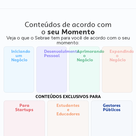
Conteúdos de acordo com
o
seu Momento
Veja o que o Sebrae tem para você de acordo com o seu
momento:
Iniciando
Desenvolvimento
Aprimorando
Expandindo
um
Pessoal
o
o
Negócio
Negócio
Negócio
CONTEÚDOS EXCLUSIVOS PARA
Para
Estudantes
Gestores
Startups
e
Públicos
Educadores