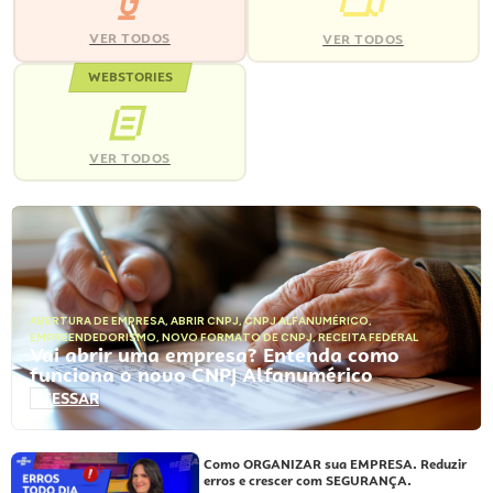
VER TODOS
VER TODOS
WEBSTORIES
VER TODOS
ABERTURA DE EMPRESA
,
ABRIR CNPJ
,
CNPJ ALFANUMÉRICO
,
EMPREENDEDORISMO
,
NOVO FORMATO DE CNPJ
,
RECEITA FEDERAL
Vai abrir uma empresa? Entenda como
funciona o novo CNPJ Alfanumérico
ACESSAR
Como ORGANIZAR sua EMPRESA. Reduzir
erros e crescer com SEGURANÇA.