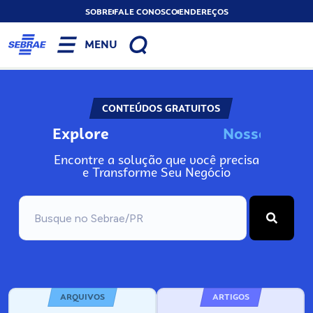
SOBRE
FALE CONOSCO
ENDEREÇOS
MENU
CONTEÚDOS GRATUITOS
Explore
N
o
s
s
o
s
I
n
f
o
Encontre a solução que você precisa
e Transforme Seu Negócio
ARQUIVOS
ARTIGOS