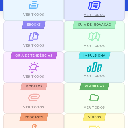
VER TODOS
VER TODOS
EBOOKS
GUIA DE INOVAÇÃO
VER TODOS
VER TODOS
GUIA DE TENDÊNCIAS
IMPULSIONA
VER TODOS
VER TODOS
MODELOS
PLANILHAS
VER TODOS
VER TODOS
PODCASTS
VÍDEOS