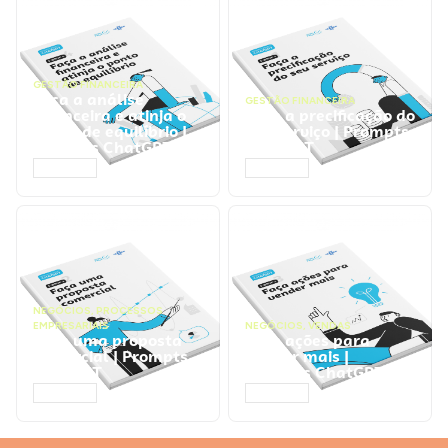
GESTÃO FINANCEIRA
Faça a análise
GESTÃO FINANCEIRA
financeira e atinja o
Faça a precificação do
ponto de equilíbrio |
seu serviço | Prompts
Prompts ChatGPT
ChatGPT
ACESSAR
ACESSAR
NEGÓCIOS
,
PROCESSOS
EMPRESARIAIS
NEGÓCIOS
,
VENDAS
Faça uma proposta
Faça ações para
comercial | Prompts
vender mais |
ChatGPT
Prompts ChatGPT
ACESSAR
ACESSAR