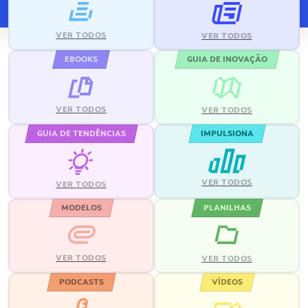
VER TODOS
VER TODOS
EBOOKS
GUIA DE INOVAÇÃO
VER TODOS
VER TODOS
GUIA DE TENDÊNCIAS
IMPULSIONA
VER TODOS
VER TODOS
MODELOS
PLANILHAS
VER TODOS
VER TODOS
PODCASTS
VÍDEOS