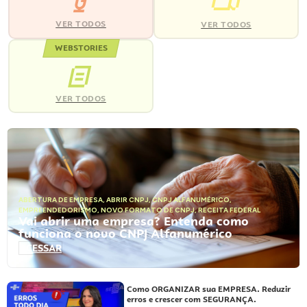
VER TODOS
VER TODOS
WEBSTORIES
VER TODOS
ABERTURA DE EMPRESA
,
ABRIR CNPJ
,
CNPJ ALFANUMÉRICO
,
EMPREENDEDORISMO
,
NOVO FORMATO DE CNPJ
,
RECEITA FEDERAL
Vai abrir uma empresa? Entenda como
funciona o novo CNPJ Alfanumérico
ACESSAR
Como ORGANIZAR sua EMPRESA. Reduzir
erros e crescer com SEGURANÇA.