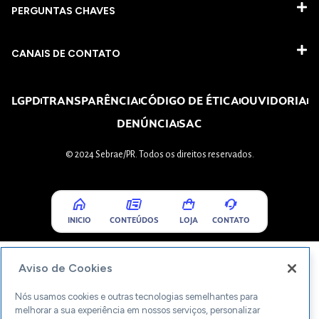
PERGUNTAS CHAVES​
CANAIS DE CONTATO
LGPD
TRANSPARÊNCIA
CÓDIGO DE ÉTICA
OUVIDORIA
DENÚNCIA
SAC
© 2024 Sebrae/PR. Todos os direitos reservados.
INICIO
CONTEÚDOS
LOJA
CONTATO
Aviso de Cookies
Nós usamos cookies e outras tecnologias semelhantes para
melhorar a sua experiência em nossos serviços, personalizar