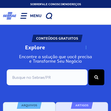
SOBRE
FALE CONOSCO
ENDEREÇOS
MENU
CONTEÚDOS GRATUITOS
Explore
N
o
s
s
o
s
A
Encontre a solução que você precisa
e Transforme Seu Negócio
ARQUIVOS
ARTIGOS