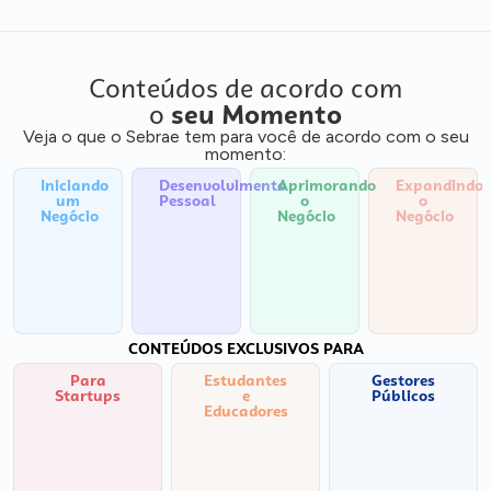
Conteúdos de acordo com
o
seu Momento
Veja o que o Sebrae tem para você de acordo com o seu
momento:
Iniciando
Desenvolvimento
Aprimorando
Expandindo
um
Pessoal
o
o
Negócio
Negócio
Negócio
CONTEÚDOS EXCLUSIVOS PARA
Para
Estudantes
Gestores
Startups
e
Públicos
Educadores