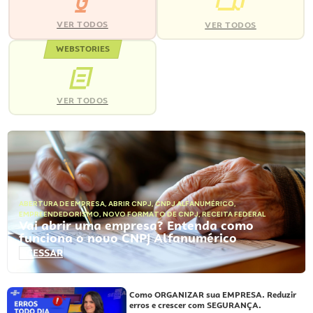
VER TODOS
VER TODOS
WEBSTORIES
VER TODOS
ABERTURA DE EMPRESA
,
ABRIR CNPJ
,
CNPJ ALFANUMÉRICO
,
EMPREENDEDORISMO
,
NOVO FORMATO DE CNPJ
,
RECEITA FEDERAL
Vai abrir uma empresa? Entenda como
funciona o novo CNPJ Alfanumérico
ACESSAR
Como ORGANIZAR sua EMPRESA. Reduzir
erros e crescer com SEGURANÇA.