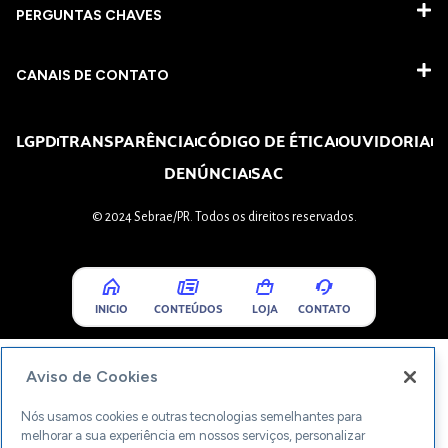
PERGUNTAS CHAVES​
CANAIS DE CONTATO
LGPD
TRANSPARÊNCIA
CÓDIGO DE ÉTICA
OUVIDORIA
DENÚNCIA
SAC
© 2024 Sebrae/PR. Todos os direitos reservados.
INICIO
CONTEÚDOS
LOJA
CONTATO
Aviso de Cookies
Nós usamos cookies e outras tecnologias semelhantes para
melhorar a sua experiência em nossos serviços, personalizar