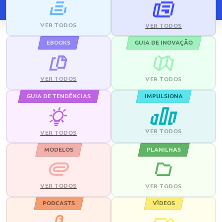
VER TODOS
VER TODOS
EBOOKS
GUIA DE INOVAÇÃO
VER TODOS
VER TODOS
GUIA DE TENDÊNCIAS
IMPULSIONA
VER TODOS
VER TODOS
MODELOS
PLANILHAS
VER TODOS
VER TODOS
PODCASTS
VÍDEOS