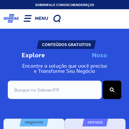
SOBRE
FALE CONOSCO
ENDEREÇOS
MENU
CONTEÚDOS GRATUITOS
Explore
N
o
s
s
o
s
I
n
f
o
Encontre a solução que você precisa
e Transforme Seu Negócio
ARQUIVOS
ARTIGOS