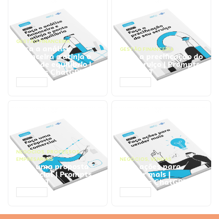
GESTÃO FINANCEIRA
Faça a análise
GESTÃO FINANCEIRA
financeira e atinja o
Faça a precificação do
ponto de equilíbrio |
seu serviço | Prompts
Prompts ChatGPT
ChatGPT
ACESSAR
ACESSAR
NEGÓCIOS
,
PROCESSOS
EMPRESARIAIS
NEGÓCIOS
,
VENDAS
Faça uma proposta
Faça ações para
comercial | Prompts
vender mais |
ChatGPT
Prompts ChatGPT
ACESSAR
ACESSAR