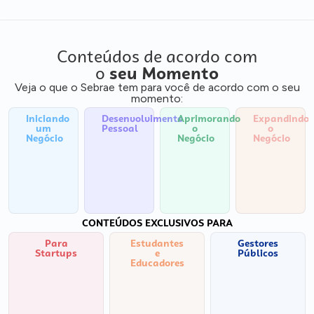
Conteúdos de acordo com
o
seu Momento
Veja o que o Sebrae tem para você de acordo com o seu
momento:
Iniciando
Desenvolvimento
Aprimorando
Expandindo
um
Pessoal
o
o
Negócio
Negócio
Negócio
CONTEÚDOS EXCLUSIVOS PARA
Para
Estudantes
Gestores
Startups
e
Públicos
Educadores