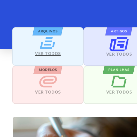
ARQUIVOS
ARTIGOS
VER TODOS
VER TODOS
MODELOS
PLANILHAS
VER TODOS
VER TODOS