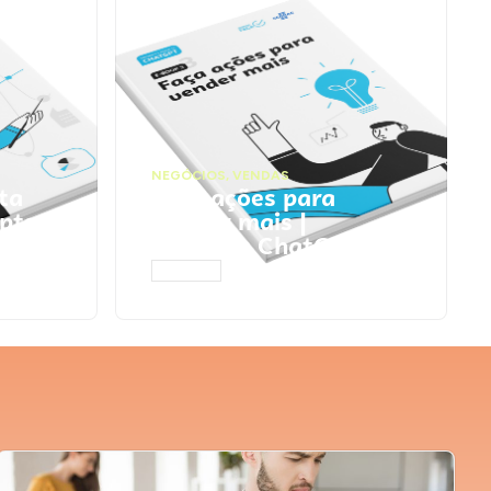
NEGÓCIOS
,
VENDAS
ta
Faça ações para
pts
vender mais |
Prompts ChatGPT
ACESSAR