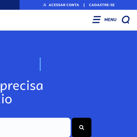
ACESSAR CONTA
|
CADASTRE-SE
MENU
N
o
s
s
o
s
A
r
precisa
io