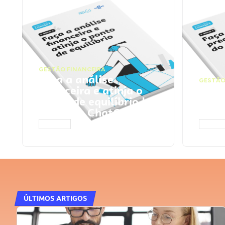
GESTÃO FINANCEIRA
Faça a análise
GESTÃO
financeira e atinja o
Faça
ponto de equilíbrio |
seu 
Prompts ChatGPT
Cha
ACESSAR
ACESS
ÚLTIMOS ARTIGOS