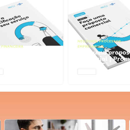
NEGÓCIOS
,
PROCESSOS
 FINANCEIRA
EMPRESARIAIS
 a precificação do
Faça uma propos
serviço | Prompts
comercial | Prom
tGPT
ChatGPT
AR
ACESSAR