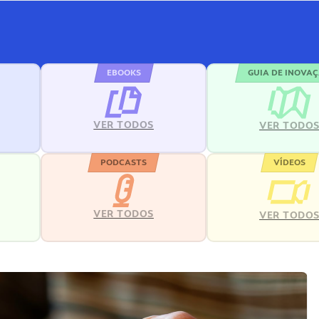
EBOOKS
GUIA DE INOVA
VER TODOS
VER TODO
PODCASTS
VÍDEOS
VER TODOS
VER TODO