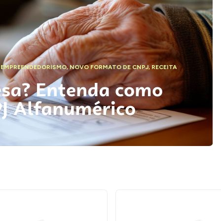
,
EMPREENDEDORISMO
,
NOVO FORMATO DE CNPJ
,
RECEITA
esa? Entenda como
PJ Alfanumérico