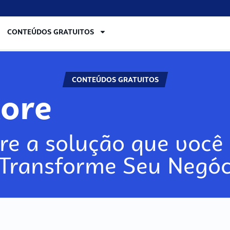
CONTEÚDOS GRATUITOS
CONTEÚDOS GRATUITOS
lore
re a solução que você 
 Transforme Seu Negóc