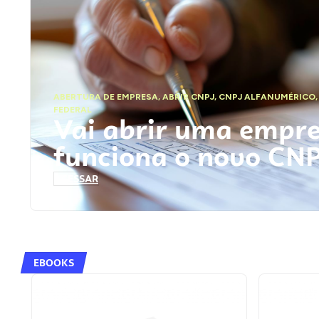
ABERTURA DE EMPRESA
,
ABRIR CNPJ
,
CNPJ ALFANUMÉRICO
FEDERAL
Vai abrir uma empr
funciona o novo CN
ACESSAR
EBOOKS